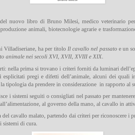
a del nuovo libro di Bruno Milesi, medico veterinario p
produzione animali, biotecnologie agrarie e trasformazione
i Villadiseriane, ha per titolo
Il cavallo nel passato
e un so
esto animale nei secoli XVI, XVII, XVIII e XIX
.
ti: nella prima si trovano i criteri forniti da luminari dell’e
 esplicitati pregi e difetti dell’animale, alcuni dei quali 
e la tipologia da prendere in considerazione
in rapporto al s
ce i sistemi seguiti o consigliati nel passato per mantenere 
a, all’alimentazione, al governo della mano, al cavallo in attiv
a del cavallo malato, partendo dai criteri per riconoscere i p
i sistemi di cura.