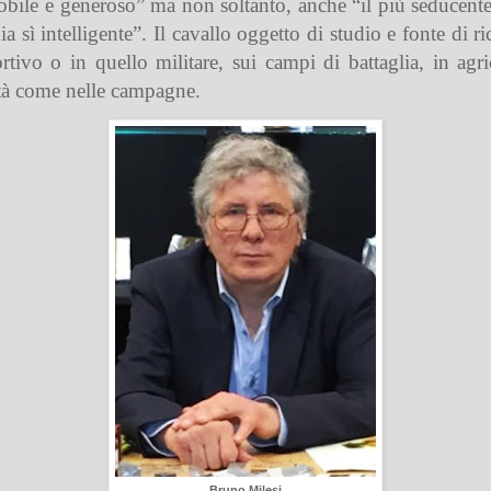
bile e generoso” ma non soltanto, anche “il più seducente 
a sì intelligente”. Il cavallo oggetto di studio e fonte di ri
rtivo o in quello militare, sui campi di battaglia, in agr
ittà come nelle campagne.
Bruno Milesi