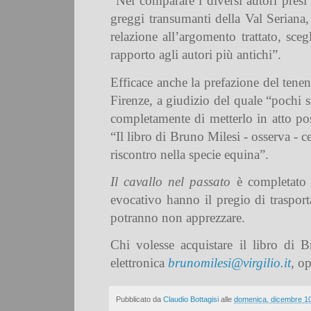
“Nel comparare i diversi autori presi
greggi transumanti della Val Seriana, 
relazione all’argomento trattato, sce
rapporto agli autori più antichi”.
Efficace anche la prefazione del tene
Firenze, a giudizio del quale “pochi s
completamente di metterlo in atto po
“Il libro di Bruno Milesi - osserva -
riscontro nella specie equina”.
Il cavallo nel passato
è completato 
evocativo hanno il pregio di traspor
potranno non apprezzare.
Chi volesse acquistare il libro di B
elettronica
brunomilesi@virgilio.it
,
op
Pubblicato da
Claudio Bottagisi
alle
domenica, dicembre 1