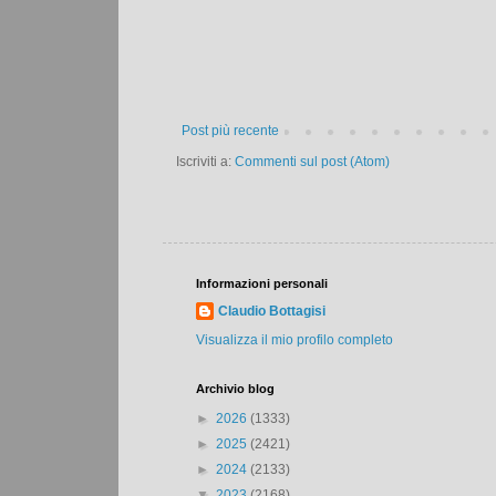
Post più recente
Iscriviti a:
Commenti sul post (Atom)
Informazioni personali
Claudio Bottagisi
Visualizza il mio profilo completo
Archivio blog
►
2026
(1333)
►
2025
(2421)
►
2024
(2133)
▼
2023
(2168)