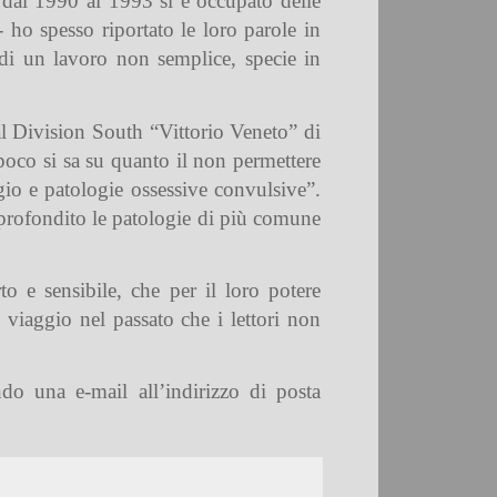
e dal 1990 al 1993 si è occupato delle
- ho spesso riportato le loro parole in
o di un lavoro non semplice, specie in
al Division South “Vittorio Veneto” di
 poco si sa su quanto il non permettere
io e patologie ossessive convulsive”.
pprofondito le patologie di più comune
to e sensibile, che per il loro potere
viaggio nel passato che i lettori non
ndo una e-mail all’indirizzo di posta