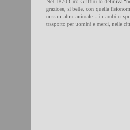
Nel 1870 Ciro Griffini lo definiva “no
graziose, sì belle, con quella fisionomi
nessun altro animale - in ambito spo
trasporto per uomini e merci, nelle c