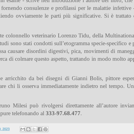
 in esame - scrive nell’introduzione l’autore del libro, ch
fornendo consulenze e profilassi per le malattie infettive 
gliendo ovviamente le parti più significative. Si è trattat
nte colonnello veterinario Lorenzo Tidu, della Multination
tudi sono stati condotti sull’etogramma specie-specifico e
ssa causare disordini digestivi, pica, movimenti di manegg
 cerca di colmare questo aspetto, trattando in modo molto a
e arricchito da bei disegni di Gianni Bolis, pittore esper
tare chi li osserva immediatamente indietro nel tempo. Un 
runo Milesi può rivolgersi direttamente all’autore invia
pure telefonando al
333-97.68.477
.
0, 2023