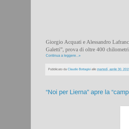
Giorgio Acquati e Alessandro Lafran
Galetti”, prova di oltre 400 chilometri
Continua a leggere...»
Pubblicato da
Claudio Bottagisi
alle
martedì, aprile 30, 201
“Noi per Lierna” apre la “cam