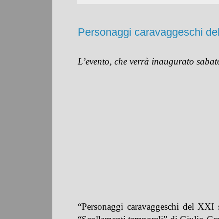
Personaggi caravaggeschi del
L’evento, che verrà inaugurato saba
“Personaggi caravaggeschi del XXI 