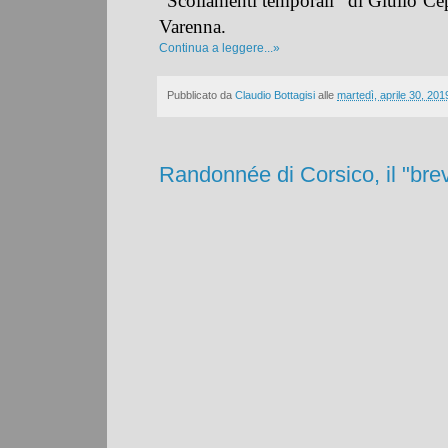
“Scollamenti temporali” di Giulio Cep
Varenna.
Continua a leggere...»
Pubblicato da
Claudio Bottagisi
alle
martedì, aprile 30, 201
Randonnée di Corsico, il "bre