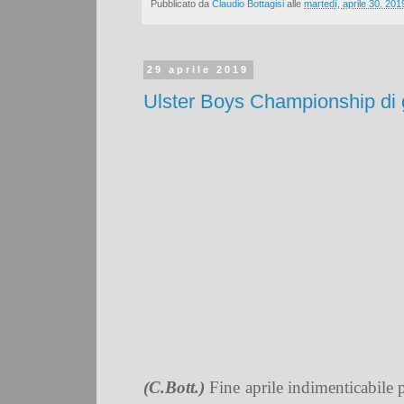
Pubblicato da
Claudio Bottagisi
alle
martedì, aprile 30, 201
29 aprile 2019
Ulster Boys Championship di g
(C.Bott.)
Fine aprile indimenticabile p