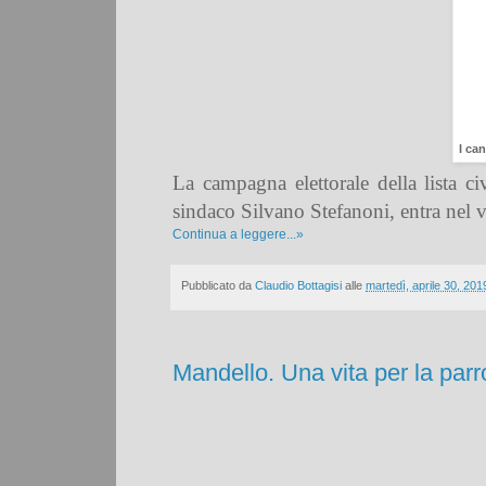
I can
La campagna elettorale della lista c
sindaco Silvano Stefanoni, entra nel 
Continua a leggere...»
Pubblicato da
Claudio Bottagisi
alle
martedì, aprile 30, 201
Mandello. Una vita per la parr