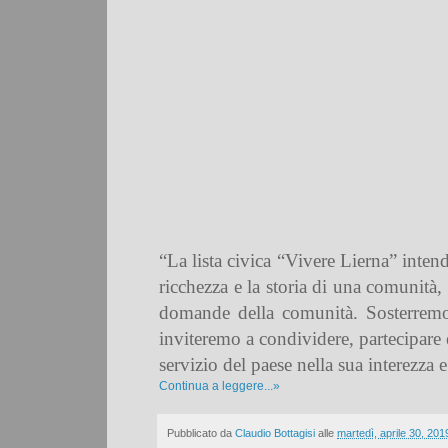
“La lista civica “Vivere Lierna” intende 
ricchezza e la storia di una comunità
domande della comunità. Sosterremo 
inviteremo a condividere, partecipare 
servizio del
paese nella sua interezza e
Continua a leggere...»
Pubblicato da
Claudio Bottagisi
alle
martedì, aprile 30, 201