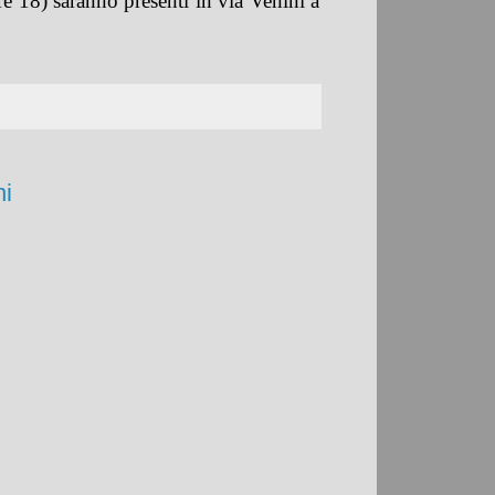
e 18) saranno presenti in via Venini a
ni