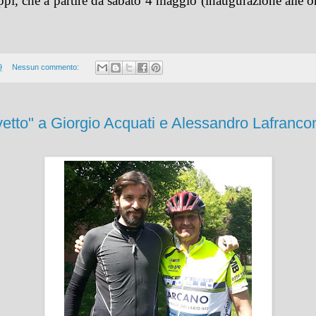
pi, che a partire da sabato 4 maggio (inaugurazione alle or
9
Nessun commento:
vetto" a Giorgio Acquati e Alessandro Lafranco