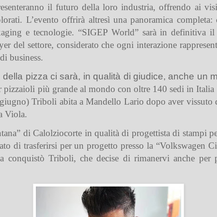
resenteranno il
futuro
della loro industria, offrendo ai vis
plorati.
L’evento offrirà altresì una
panoramica completa:
d
ackaging e tecnologie. “SIGEP World” sarà in definitiva il
yer del settore, considerato che ogni interazione rappresen
di business.
della pizza ci sarà, in qualità di giudice, anche un 
 pizzaioli più grande al mondo con oltre 140 sedi in Italia e
giugno) Triboli abita a Mandello Lario dopo aver vissuto 
a Viola.
ana” di Calolziocorte in qualità di progettista di stampi per
to di trasferirsi per un progetto presso la “Volkswagen C
a conquistò Triboli, che decise di rimanervi anche per p