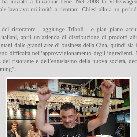
ale ha iniziato a funzionar bene. Nel 2008 la Volkswage
ale lavoravo mi invitò a rientrare. Chiesi allora un perio
 del ristoratore - aggiunge Triboli - e pian piano acc
 italiani, aprii un’azienda di distribuzione di prodotti a
ni dalle grandi aree di business della Cina, quindi sia il mi
no difficoltà nell’approvvigionamento degli ingredienti. N
 del ristorante e dell’entusiasmo della nuova società, de
nming”.