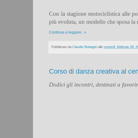
Con la stagione motociclistica alle 
più evoluta, un modello che sposa la 
Continua a leggere...»
Pubblicato da
Claudio Bottagisi
alle
venerdì, febbraio 28, 
Corso di danza creativa al cen
Dodici gli incontri, destinati a favor