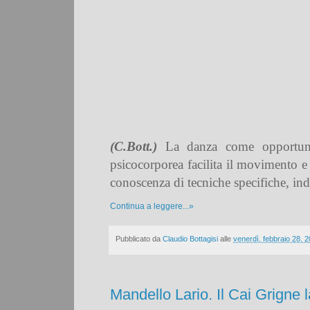
(C.Bott.)
La danza come opportunità 
psicocorporea facilita il movimento e 
conoscenza di tecniche specifiche, indi
Continua a leggere...»
Pubblicato da
Claudio Bottagisi
alle
venerdì, febbraio 28, 
Mandello Lario. Il Cai Grigne 