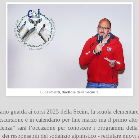
Luca Poletti, direttore della Secim 1.
ario guarda ai corsi 2025 della Secim, la scuola elementa
 escursione è in calendario per fine marzo ma il primo att
enza” sarà l’occasione per conoscere i programmi della
o dei responsabili del sodalizio alpinistico - reclutare nuov