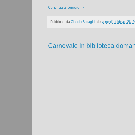
Continua a leggere...»
Pubblicato da
Claudio Bottagisi
alle
venerdì, febbraio 28, 
Carnevale in biblioteca domani