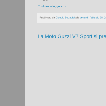
Continua a leggere...»
Pubblicato da
Claudio Bottagisi
alle
venerdì, febbraio 28, 
La Moto Guzzi V7 Sport si pres