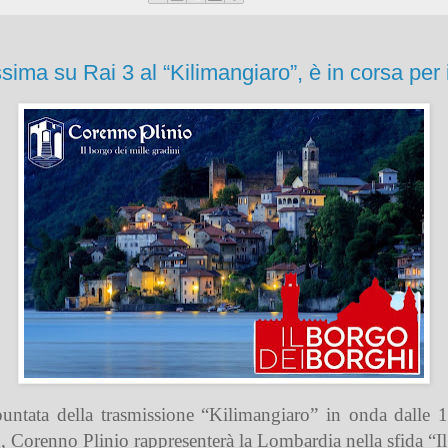
ma su Rai 3 al “Kilimangiaro”, è in corsa per i
ntata della trasmissione “Kilimangiaro” in onda dalle 
Corenno Plinio rappresenterà la Lombardia nella sfida “Il