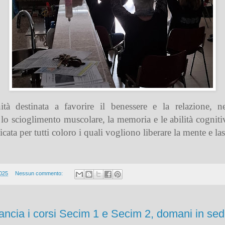
destinata a favorire il benessere e la relazione, ne
lo scioglimento muscolare, la memoria e le abilità cogniti
cata per tutti coloro i quali vogliono liberare la mente e l
2025
Nessun commento:
lancia i corsi Secim 1 e Secim 2, domani in se