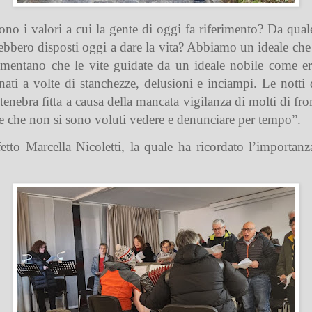
no i valori a cui la gente di oggi fa riferimento? Da qua
bbero disposti oggi a dare la vita? Abbiamo un ideale che c
ammentano che le vite guidate da un ideale nobile come e
nati a volte di stanchezze, delusioni e inciampi. Le notti 
tenebra fitta a causa della mancata vigilanza di molti di fron
 e che non si sono voluti vedere e denunciare per tempo”.
tto Marcella Nicoletti, la quale ha ricordato l’importanza