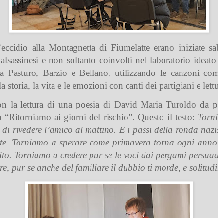
’eccidio alla Montagnetta di Fiumelatte erano iniziate sab
sassinesi e non soltanto coinvolti nel laboratorio ideato
 a Pasturo, Barzio e Bellano, utilizzando le canzoni com
a storia, la vita e le emozioni con canti dei partigiani e le
con la lettura di una poesia di David Maria Turoldo da p
o “Ritorniamo ai giorni del rischio”. Questo il testo:
Torni
 di rivedere l’amico al mattino. E i passi della ronda nazi
 notte. Torniamo a sperare come primavera torna ogni anno
ito. Torniamo a credere pur se le voci dai pergami persuado
, pur se anche del familiare il dubbio ti morde, e solitudi