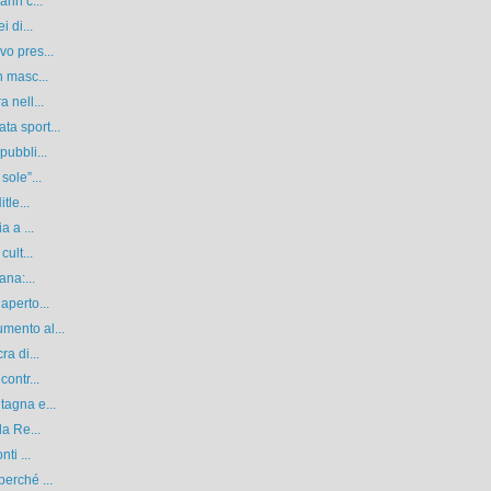
rin c...
 di...
o pres...
n masc...
 nell...
a sport...
pubbli...
sole”...
tle...
a a ...
ult...
ana:...
aperto...
mento al...
a di...
ontr...
tagna e...
la Re...
ti ...
erché ...