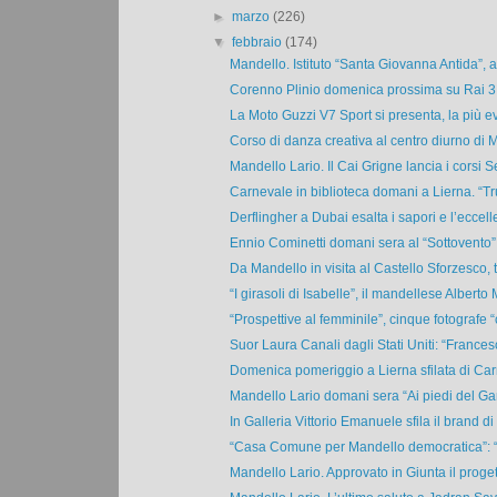
►
marzo
(226)
▼
febbraio
(174)
Mandello. Istituto “Santa Giovanna Antida”, al
Corenno Plinio domenica prossima su Rai 3 al
La Moto Guzzi V7 Sport si presenta, la più ev
Corso di danza creativa al centro diurno di M
Mandello Lario. Il Cai Grigne lancia i corsi S
Carnevale in biblioteca domani a Lierna. “Tr
Derflingher a Dubai esalta i sapori e l’eccell
Ennio Cominetti domani sera al “Sottovento” d
Da Mandello in visita al Castello Sforzesco, tu
“I girasoli di Isabelle”, il mandellese Alberto 
“Prospettive al femminile”, cinque fotografe “c
Suor Laura Canali dagli Stati Uniti: “Francesc
Domenica pomeriggio a Lierna sfilata di Carn
Mandello Lario domani sera “Ai piedi del Ga
In Galleria Vittorio Emanuele sfila il brand di 
“Casa Comune per Mandello democratica”: “Il
Mandello Lario. Approvato in Giunta il proget