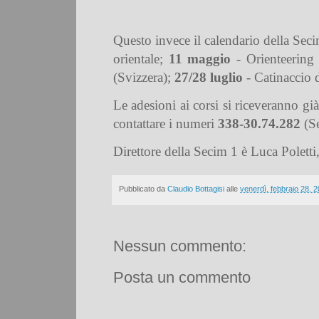
Questo invece il calendario della Seci
orientale;
11 maggio
- Orienteering
(Svizzera);
27/28 luglio
- Catinaccio
Le adesioni ai corsi si riceveranno g
contattare i numeri
338-30.74.282
(S
Direttore della Secim 1 è Luca Polett
Pubblicato da
Claudio Bottagisi
alle
venerdì, febbraio 28, 
Nessun commento:
Posta un commento