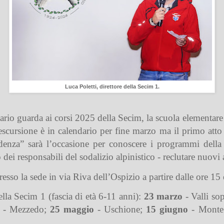
Luca Poletti, direttore della Secim 1.
ario guarda ai corsi 2025 della Secim, la scuola elementa
 escursione è in calendario per fine marzo ma il primo att
enza” sarà l’occasione per conoscere i programmi della
o dei responsabili del sodalizio alpinistico - reclutare nuov
o la sede in via Riva dell’Ospizio a partire dalle ore 15 e
della Secim 1 (fascia di età 6-11 anni):
23 marzo
- Valli so
- Mezzedo;
25 maggio
- Uschione;
15 giugno
- Monte