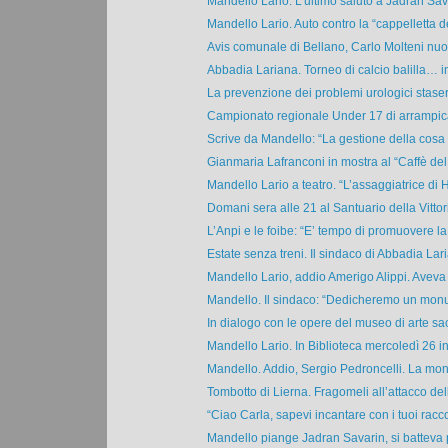
Mandello Lario. L’ultimo saluto a Jadran Sava
Mandello Lario. Auto contro la “cappelletta dei
Avis comunale di Bellano, Carlo Molteni nuov
Abbadia Lariana. Torneo di calcio balilla… i
La prevenzione dei problemi urologici stasera
Campionato regionale Under 17 di arrampicat
Scrive da Mandello: “La gestione della cosa 
Gianmaria Lafranconi in mostra al “Caffè del 
Mandello Lario a teatro. “L’assaggiatrice di Hi
Domani sera alle 21 al Santuario della Vittori
L’Anpi e le foibe: “E’ tempo di promuovere la c
Estate senza treni. Il sindaco di Abbadia Lari
Mandello Lario, addio Amerigo Alippi. Aveva 
Mandello. Il sindaco: “Dedicheremo un monu
In dialogo con le opere del museo di arte sacr
Mandello Lario. In Biblioteca mercoledì 26 inc
Mandello. Addio, Sergio Pedroncelli. La mon
Tombotto di Lierna. Fragomeli all’attacco del
“Ciao Carla, sapevi incantare con i tuoi raccon
Mandello piange Jadran Savarin, si batteva p