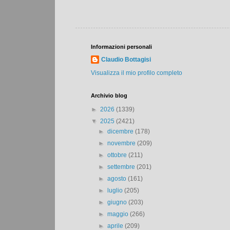
Informazioni personali
Claudio Bottagisi
Visualizza il mio profilo completo
Archivio blog
►
2026
(1339)
▼
2025
(2421)
►
dicembre
(178)
►
novembre
(209)
►
ottobre
(211)
►
settembre
(201)
►
agosto
(161)
►
luglio
(205)
►
giugno
(203)
►
maggio
(266)
►
aprile
(209)