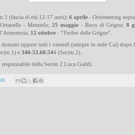
m 2 (fascia di età 12-17 anni):
6 aprile
- Orienteering sopr
 Ortanella - Mezzedo;
25 maggio
- Buco di Grigna;
8 g
 d’Antermoia;
12 ottobre
- “Trofeo delle Grigne”.
ià domani oppure tutti i venerdì (sempre in sede Cai) dopo 
ecim 1) e
340-53.60.54
4 (Secim 2).
i, responsabile della Secim 2 Luca Gaddi.
2025