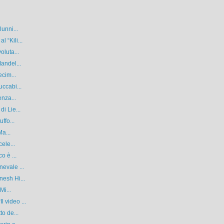
unni...
 “Kili...
oluta...
andel...
ecim...
uccabi...
enza...
i Lie...
ffo...
Ma...
ele...
o è ...
evale ...
nesh Hi...
Mi...
 video ...
to de...