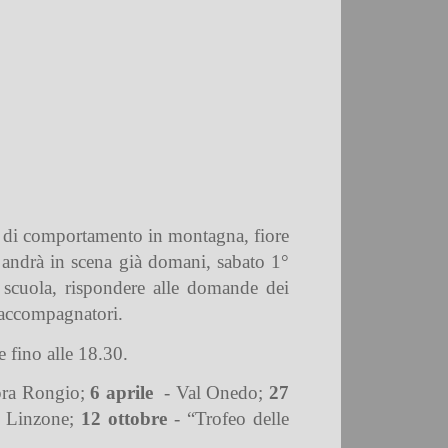
re di comportamento in montagna, fiore
o andrà in scena già domani, sabato 1°
 scuola, rispondere alle domande dei
i accompagnatori.
 fino alle 18.30.
pra Rongio;
6 aprile
- Val Onedo;
27
 Linzone;
12 ottobre
- “Trofeo delle