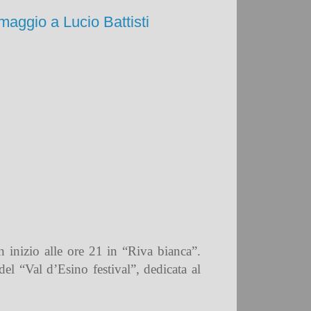
maggio a Lucio Battisti
n inizio
alle ore 21
in “
Riva bianca”
.
del “Val d’Esino festival”
, dedicata al