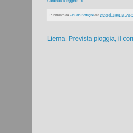
Continua a leggere...»
Pubblicato da
Claudio Bottagisi
alle
venerdì, luglio 31, 202
Lierna. Prevista pioggia, il co