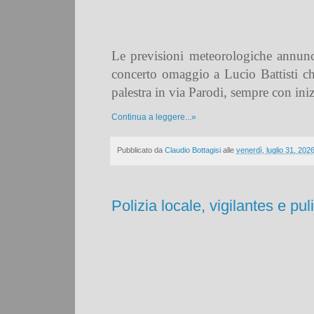
Le previsioni meteorologiche annunci
concerto omaggio a Lucio Battisti ch
palestra in via Parodi, sempre con iniz
Continua a leggere...»
Pubblicato da
Claudio Bottagisi
alle
venerdì, luglio 31, 202
Polizia locale, vigilantes e p