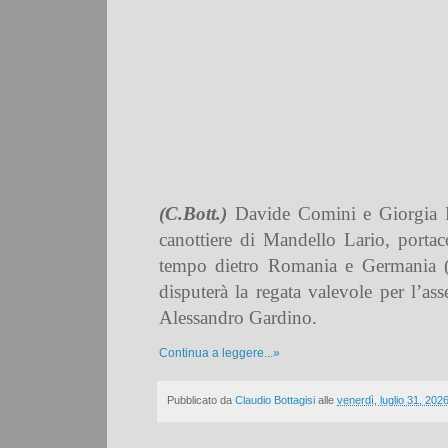
(C.Bott.)
Davide Comini e Giorgia Pel
canottiere di Mandello Lario, portac
tempo dietro Romania e Germania (
disputerà la regata valevole per l’
Alessandro Gardino.
Continua a leggere...»
Pubblicato da
Claudio Bottagisi
alle
venerdì, luglio 31, 202