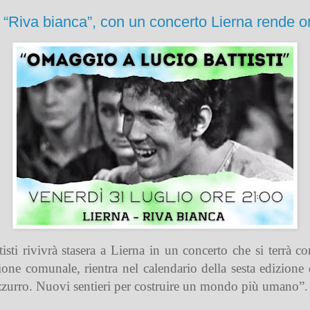
 “Riva bianca”, con un concerto Lierna rende o
isti
rivivrà stasera a
Lierna
in un concerto che si terrà co
ione comunale
, rientra nel calendario della
sesta edizione 
zzurro. Nuovi sentieri per costruire un mondo più umano”.