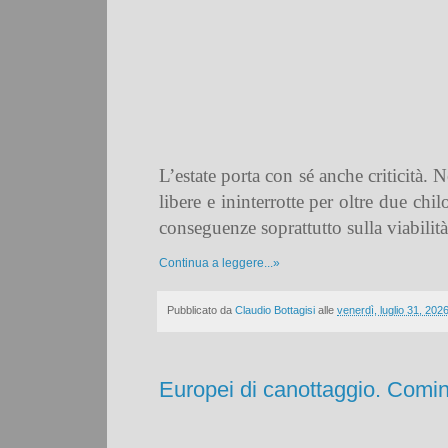
L’estate porta con sé anche criticità.
libere e ininterrotte per oltre due ch
conseguenze soprattutto sulla viabilità,
Continua a leggere...»
Pubblicato da
Claudio Bottagisi
alle
venerdì, luglio 31, 202
Europei di canottaggio. Comini