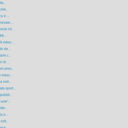
Ma...
ele...
o è ...
evale ...
nesh Hi...
Mi...
 video ...
to de...
rin c...
 di...
o pres...
n masc...
 nell...
a sport...
pubbli...
sole”...
tle...
a a ...
ult...
ana:...