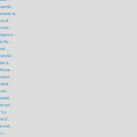
aperto...
mento al...
a di...
ontr...
tagna e...
la Re...
ti ...
erché ...
io a...
Roma. ...
ziani ...
iret...
ves...
ndell...
e nel...
“La ...
i d’...
invit...
r...