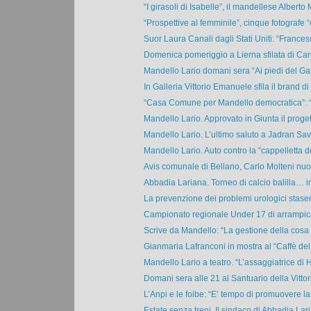
“I girasoli di Isabelle”, il mandellese Alberto 
“Prospettive al femminile”, cinque fotografe “c
Suor Laura Canali dagli Stati Uniti: “Francesc
Domenica pomeriggio a Lierna sfilata di Carn
Mandello Lario domani sera “Ai piedi del Ga
In Galleria Vittorio Emanuele sfila il brand di 
“Casa Comune per Mandello democratica”: “Il
Mandello Lario. Approvato in Giunta il proget
Mandello Lario. L’ultimo saluto a Jadran Sava
Mandello Lario. Auto contro la “cappelletta dei
Avis comunale di Bellano, Carlo Molteni nuov
Abbadia Lariana. Torneo di calcio balilla… i
La prevenzione dei problemi urologici stasera
Campionato regionale Under 17 di arrampicat
Scrive da Mandello: “La gestione della cosa 
Gianmaria Lafranconi in mostra al “Caffè del 
Mandello Lario a teatro. “L’assaggiatrice di Hi
Domani sera alle 21 al Santuario della Vittori
L’Anpi e le foibe: “E’ tempo di promuovere la c
Estate senza treni. Il sindaco di Abbadia Lari