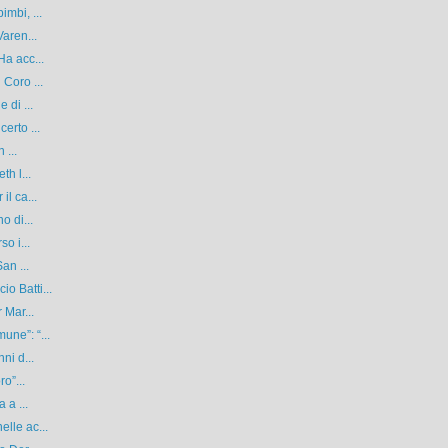
mbi, ...
Varen...
Ha acc...
 Coro ...
 di ...
erto ...
 ...
th l...
il ca...
o di...
o i...
an ...
o Batti...
 Mar...
une”: “...
ni d...
o”...
 a ...
lle ac...