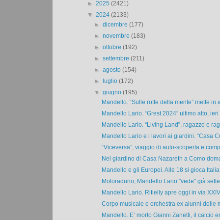
►
2025
(2421)
▼
2024
(2133)
►
dicembre
(177)
►
novembre
(183)
►
ottobre
(192)
►
settembre
(211)
►
agosto
(154)
►
luglio
(172)
▼
giugno
(195)
Mandello. “Sulle rotte della mente” mette in 
Mandello Lario. “Grest 2024” ultimo atto, ieri a
Mandello Lario. “Living Land”, ragazze e raga
Mandello Lario e i lavori ai giardini. “Casa 
“Viceversa”, viaggio di auto-scoperta e comp
Nel giardino di Casa Nazareth a Como doman
Mandello e gli Europei. Alle 18 si gioca Italia-
Motoraduno, Mandello Lario "vede" già sette
Mandello Lario. Ritielly apre oggi in via XXI
Corpo musicale e orchestra ex alunni delle m
Mandello. E’ morto Gianni Zanetti, il calcio era