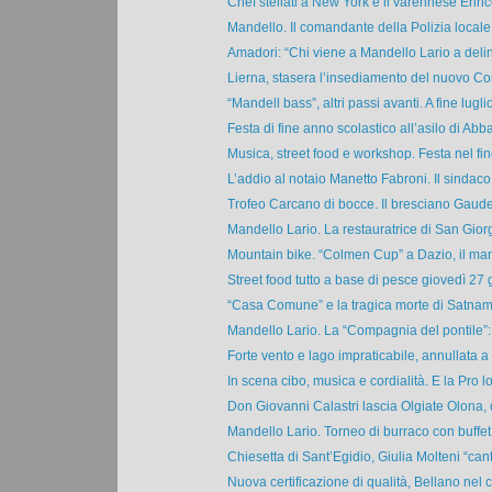
Chef stellati a New York e il varennese Enric
Mandello. Il comandante della Polizia locale: 
Amadori: “Chi viene a Mandello Lario a delin
Lierna, stasera l’insediamento del nuovo Con
“Mandell bass”, altri passi avanti. A fine luglio 
Festa di fine anno scolastico all’asilo di Abba
Musica, street food e workshop. Festa nel fine
L’addio al notaio Manetto Fabroni. Il sindaco 
Trofeo Carcano di bocce. Il bresciano Gaude
Mandello Lario. La restauratrice di San Giorgi
Mountain bike. “Colmen Cup” a Dazio, il man
Street food tutto a base di pesce giovedì 27 g
“Casa Comune” e la tragica morte di Satnam:
Mandello Lario. La “Compagnia del pontile”: 
Forte vento e lago impraticabile, annullata a L
In scena cibo, musica e cordialità. E la Pro lo
Don Giovanni Calastri lascia Olgiate Olona, d
Mandello Lario. Torneo di burraco con buffet i
Chiesetta di Sant’Egidio, Giulia Molteni “cant
Nuova certificazione di qualità, Bellano nel ci