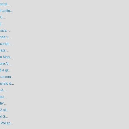
esti...
’antiq...
0 ...
’...
ica ...
ia” i...
ontin...
ata...
 a Man...
re Ar...
 e gr...
raccon...
iato d...
e ...
pa...
e”...
 all...
l G...
Polisp...