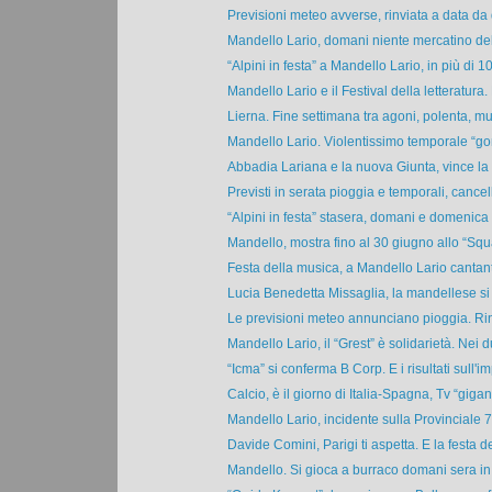
Previsioni meteo avverse, rinviata a data da d
Mandello Lario, domani niente mercatino dell
“Alpini in festa” a Mandello Lario, in più di 10
Mandello Lario e il Festival della letteratura. L
Lierna. Fine settimana tra agoni, polenta, mus
Mandello Lario. Violentissimo temporale “gonf
Abbadia Lariana e la nuova Giunta, vince la c
Previsti in serata pioggia e temporali, cancell
“Alpini in festa” stasera, domani e domenica
Mandello, mostra fino al 30 giugno allo “Squa
Festa della musica, a Mandello Lario cantanti
Lucia Benedetta Missaglia, la mandellese si 
Le previsioni meteo annunciano pioggia. Rinv
Mandello Lario, il “Grest” è solidarietà. Nei du
“Icma” si conferma B Corp. E i risultati sull'im
Calcio, è il giorno di Italia-Spagna, Tv “gigant
Mandello Lario, incidente sulla Provinciale 72
Davide Comini, Parigi ti aspetta. E la festa de
Mandello. Si gioca a burraco domani sera in 