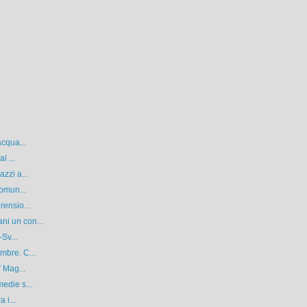
acqua...
l ...
zzi a...
Comun...
rensio...
i un con...
Sv...
mbre. C...
V Mag...
edie s...
 i...