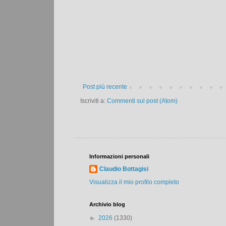
Post più recente
Iscriviti a:
Commenti sul post (Atom)
Informazioni personali
Claudio Bottagisi
Visualizza il mio profilo completo
Archivio blog
►
2026
(1330)