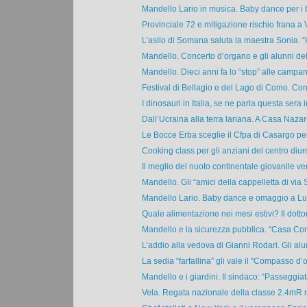
Mandello Lario in musica. Baby dance per i bi
Provinciale 72 e mitigazione rischio frana a 
L’asilo di Somana saluta la maestra Sonia. “
Mandello. Concerto d’organo e gli alunni del
Mandello. Dieci anni fa lo “stop” alle campane
Festival di Bellagio e del Lago di Como. Conc
I dinosauri in Italia, se ne parla questa sera in
Dall’Ucraina alla terra lariana. A Casa Nazare
Le Bocce Erba sceglie il Cfpa di Casargo per 
Cooking class per gli anziani del centro diurn
Il meglio del nuoto continentale giovanile vers
Mandello. Gli “amici della cappelletta di via S
Mandello Lario. Baby dance e omaggio a Luci
Quale alimentazione nei mesi estivi? Il dottor
Mandello e la sicurezza pubblica. “Casa Com
L’addio alla vedova di Gianni Rodari. Gli alun
La sedia “farfallina” gli vale il “Compasso d’or
Mandello e i giardini. Il sindaco: “Passeggiata
Vela. Regata nazionale della classe 2.4mR ne