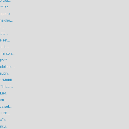
o Der...
“Far...
quere ...
siglio...
...
dia...
 set...
di L...
nzi con...
o: "...
dellese...
iugn...
 “Mobil...
“Imbar...
ier...
co ...
a set...
l 28...
a” o...
rcu...