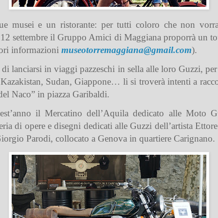
ue musei e un ristorante: per tutti coloro che non vorr
dì 12 settembre il Gruppo Amici di Maggiana proporrà un t
iori informazioni
museotorremaggiana@gmail.com
).
di lanciarsi in viaggi pazzeschi in sella alle loro Guzzi, per
Kazakistan, Sudan, Giappone… li si troverà intenti a racco
el Naco” in piazza Garibaldi.
est’anno il Mercatino dell’Aquila dedicato alle Moto Gu
leria di opere e disegni dedicati alle Guzzi dell’artista Et
Giorgio Parodi, collocato a Genova in quartiere Carignano.