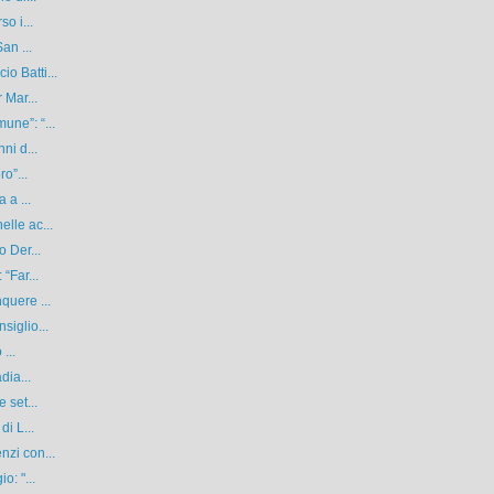
o i...
an ...
o Batti...
 Mar...
une”: “...
ni d...
o”...
 a ...
lle ac...
o Der...
“Far...
quere ...
siglio...
...
dia...
 set...
di L...
nzi con...
o: "...