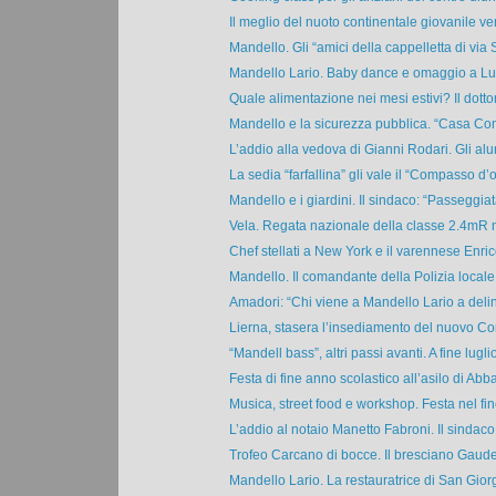
Il meglio del nuoto continentale giovanile vers
Mandello. Gli “amici della cappelletta di via S
Mandello Lario. Baby dance e omaggio a Luci
Quale alimentazione nei mesi estivi? Il dottor
Mandello e la sicurezza pubblica. “Casa Com
L’addio alla vedova di Gianni Rodari. Gli alun
La sedia “farfallina” gli vale il “Compasso d’or
Mandello e i giardini. Il sindaco: “Passeggiata
Vela. Regata nazionale della classe 2.4mR ne
Chef stellati a New York e il varennese Enric
Mandello. Il comandante della Polizia locale: 
Amadori: “Chi viene a Mandello Lario a delin
Lierna, stasera l’insediamento del nuovo Con
“Mandell bass”, altri passi avanti. A fine luglio 
Festa di fine anno scolastico all’asilo di Abba
Musica, street food e workshop. Festa nel fine
L’addio al notaio Manetto Fabroni. Il sindaco 
Trofeo Carcano di bocce. Il bresciano Gaude
Mandello Lario. La restauratrice di San Giorgi