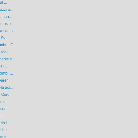
l ...
zzi a...
Comun...
rensio...
i un con...
Sv...
mbre. C...
V Mag...
edie s...
 i...
mbi, ...
Varen...
Ha acc...
 Coro ...
 di ...
erto ...
 ...
th l...
il ca...
o di...