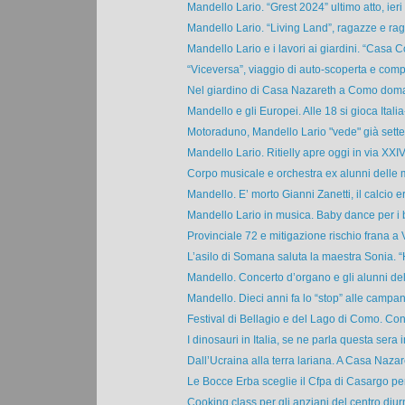
Mandello Lario. “Grest 2024” ultimo atto, ieri a
Mandello Lario. “Living Land”, ragazze e raga
Mandello Lario e i lavori ai giardini. “Casa 
“Viceversa”, viaggio di auto-scoperta e comp
Nel giardino di Casa Nazareth a Como doman
Mandello e gli Europei. Alle 18 si gioca Italia-
Motoraduno, Mandello Lario "vede" già sette
Mandello Lario. Ritielly apre oggi in via XXI
Corpo musicale e orchestra ex alunni delle m
Mandello. E’ morto Gianni Zanetti, il calcio era
Mandello Lario in musica. Baby dance per i bi
Provinciale 72 e mitigazione rischio frana a 
L’asilo di Somana saluta la maestra Sonia. “
Mandello. Concerto d’organo e gli alunni del
Mandello. Dieci anni fa lo “stop” alle campane
Festival di Bellagio e del Lago di Como. Conc
I dinosauri in Italia, se ne parla questa sera in
Dall’Ucraina alla terra lariana. A Casa Nazare
Le Bocce Erba sceglie il Cfpa di Casargo per 
Cooking class per gli anziani del centro diurn