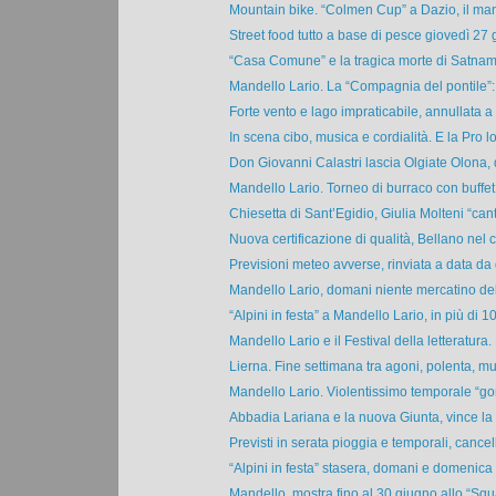
Mountain bike. “Colmen Cup” a Dazio, il man
Street food tutto a base di pesce giovedì 27 g
“Casa Comune” e la tragica morte di Satnam:
Mandello Lario. La “Compagnia del pontile”: 
Forte vento e lago impraticabile, annullata a L
In scena cibo, musica e cordialità. E la Pro lo
Don Giovanni Calastri lascia Olgiate Olona, d
Mandello Lario. Torneo di burraco con buffet i
Chiesetta di Sant’Egidio, Giulia Molteni “cant
Nuova certificazione di qualità, Bellano nel ci
Previsioni meteo avverse, rinviata a data da d
Mandello Lario, domani niente mercatino dell
“Alpini in festa” a Mandello Lario, in più di 10
Mandello Lario e il Festival della letteratura. L
Lierna. Fine settimana tra agoni, polenta, mus
Mandello Lario. Violentissimo temporale “gonf
Abbadia Lariana e la nuova Giunta, vince la c
Previsti in serata pioggia e temporali, cancell
“Alpini in festa” stasera, domani e domenica
Mandello, mostra fino al 30 giugno allo “Squa