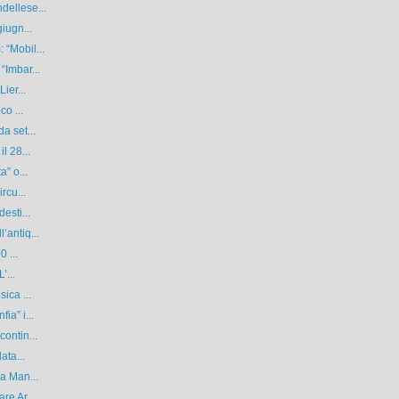
dellese...
iugn...
 “Mobil...
“Imbar...
ier...
co ...
a set...
l 28...
a” o...
rcu...
esti...
’antiq...
0 ...
’...
ica ...
ia” i...
ontin...
ata...
 a Man...
re Ar...