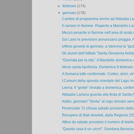
►
febbraio
(174)
▼
gennaio
(178)
Cambio di programma anche ad Abbadia Larian
Il camion in fiamme. Riaperto a Mandello Lari
Mezzo pesante in fiamme nell’area di sosta d
Sul Lario le previsioni annunciano pioggia. 
Ultimo giovedì di gennaio, a Varenna la “giub
Gli alunni dell’Istituto “Santa Giovanna Antida”
“Giornata per la vita”. A Mandello domenica a
Verso santa Apollonia. Domenica 9 febbraio 
A Somana tutto confermato. Corteo, dolci, vin 
I Comuni della sponda orientale del Lago ins
Lierna. Il “ginèe” rinviato a domenica, confer
Abbadia Lariana guarda alla festa di Santa A
Addio, gennaio! “Ginèe” al rogo domani sera
Provinciale 72 chiusa sabato prossimo dalle 
Recupero di filati obsoleti, dalla Regione 255
Attivo da sabato prossimo il numero di telefo
“Questa casa è un circo!”. Giordana Bonacina