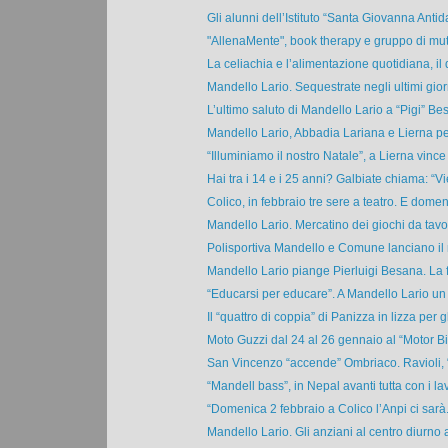
Gli alunni dell’Istituto “Santa Giovanna Antida
"AllenaMente", book therapy e gruppo di mutu
La celiachia e l’alimentazione quotidiana, il d
Mandello Lario. Sequestrate negli ultimi giorn
L’ultimo saluto di Mandello Lario a “Pigi” Bes
Mandello Lario, Abbadia Lariana e Lierna per 
“Illuminiamo il nostro Natale”, a Lierna vince il
Hai tra i 14 e i 25 anni? Galbiate chiama: “Vie
Colico, in febbraio tre sere a teatro. E domeni
Mandello Lario. Mercatino dei giochi da tavol
Polisportiva Mandello e Comune lanciano il 
Mandello Lario piange Pierluigi Besana. La f
“Educarsi per educare”. A Mandello Lario un 
Il “quattro di coppia” di Panizza in lizza per gli
Moto Guzzi dal 24 al 26 gennaio al “Motor Bi
San Vincenzo “accende” Ombriaco. Ravioli, “n
“Mandell bass”, in Nepal avanti tutta con i lavo
“Domenica 2 febbraio a Colico l’Anpi ci sarà.
Mandello Lario. Gli anziani al centro diurno a