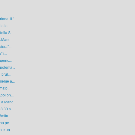
a, il “...
o lo ...
ella S...
A Mand...
iera”...
 i...
peric...
polenta...
brul...
ieme a...
mato...
pollon...
 a Mand...
8.30 a...
mila...
no pe...
 e un ...