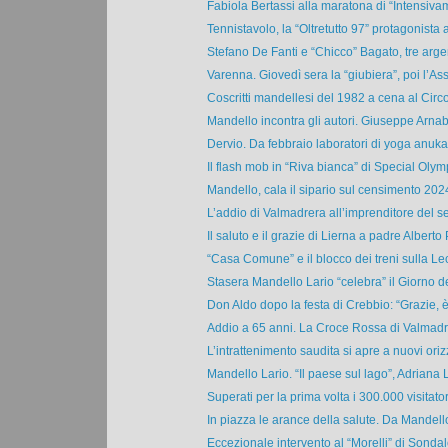
Fabiola Bertassi alla maratona di “Intensivam
Tennistavolo, la “Oltretutto 97” protagonista a
Stefano De Fanti e “Chicco” Bagato, tre argent
Varenna. Giovedì sera la “giubiera”, poi l’Ass
Coscritti mandellesi del 1982 a cena al Circol
Mandello incontra gli autori. Giuseppe Arnabo
Dervio. Da febbraio laboratori di yoga anuka
Il flash mob in “Riva bianca” di Special Olymp
Mandello, cala il sipario sul censimento 2024.
L’addio di Valmadrera all’imprenditore del set
Il saluto e il grazie di Lierna a padre Alberto 
“Casa Comune” e il blocco dei treni sulla Lec
Stasera Mandello Lario “celebra” il Giorno de
Don Aldo dopo la festa di Crebbio: “Grazie, è 
Addio a 65 anni. La Croce Rossa di Valmadrer
L’intrattenimento saudita si apre a nuovi orizz
Mandello Lario. “Il paese sul lago”, Adriana L
Superati per la prima volta i 300.000 visitatori,
In piazza le arance della salute. Da Mandello
Eccezionale intervento al “Morelli” di Sondalo