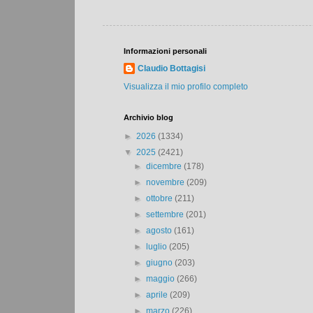
Informazioni personali
Claudio Bottagisi
Visualizza il mio profilo completo
Archivio blog
►
2026
(1334)
▼
2025
(2421)
►
dicembre
(178)
►
novembre
(209)
►
ottobre
(211)
►
settembre
(201)
►
agosto
(161)
►
luglio
(205)
►
giugno
(203)
►
maggio
(266)
►
aprile
(209)
►
marzo
(226)