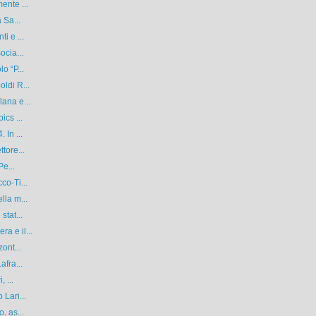
ente ...
 Sa...
i e ...
ocia...
o “P...
ldi R...
lana e...
ics ...
 In ...
tore...
Pe...
co-Ti...
lla m...
stat...
a e il...
ont...
afra...
 ...
 Lari...
, as...