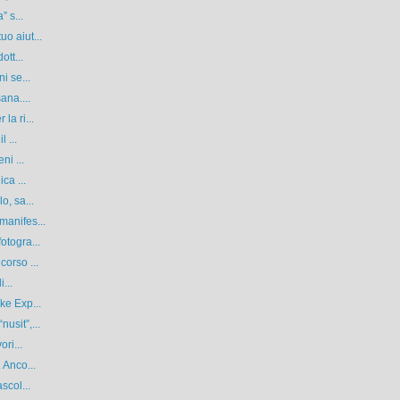
” s...
o aiut...
ott...
i se...
ana....
la ri...
 ...
ni ...
ca ...
o, sa...
manifes...
otogra...
corso ...
...
ke Exp...
usit”,...
ri...
 Anco...
scol...