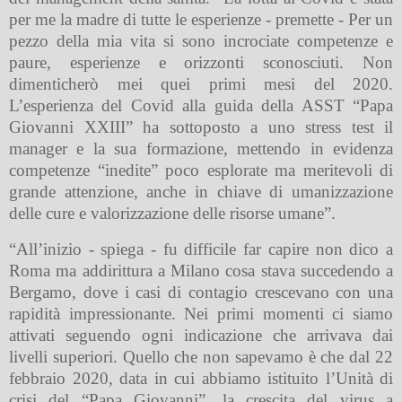
per me la madre di tutte le esperienze - premette - Per un
pezzo della mia vita si sono incrociate competenze e
paure, esperienze e orizzonti sconosciuti. Non
dimenticherò mei quei primi mesi del 2020.
L’esperienza del Covid alla guida della ASST “Papa
Giovanni XXIII” ha sottoposto a uno stress test il
manager e la sua formazione, mettendo in evidenza
competenze “inedite” poco esplorate ma meritevoli di
grande attenzione, anche in chiave di umanizzazione
delle cure e valorizzazione delle risorse umane”.
“All’inizio - spiega - fu difficile far capire non dico a
Roma ma addirittura a Milano cosa stava succedendo a
Bergamo, dove i casi di contagio crescevano con una
rapidità impressionante. Nei primi momenti ci siamo
attivati seguendo ogni indicazione che arrivava dai
livelli superiori. Quello che non sapevamo è che dal 22
febbraio 2020, data in cui abbiamo istituito l’Unità di
crisi del “Papa Giovanni”, la crescita del virus a