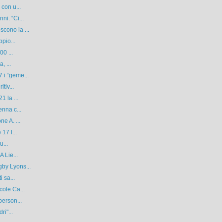
con u...
i. “Ci...
cono la ...
ppio...
00 ...
, ...
 i “geme...
tiv...
1 la ...
enna c...
e A. ...
17 l...
u...
 Lie...
by Lyons...
 sa...
cole Ca...
person...
ri"...