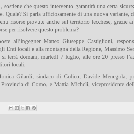
i, sostiene che questo intervento garantirà una certa sicu
ne. Quale? Si parla ufficiosamente di una nuova variante, c
i risorse piovute anche sul territorio lecchese, grazie ai
sorse per risolvere questo problema?
te all’ingegner Matteo Giuseppe Castiglioni, responsabil
gli Enti locali e alla montagna della Regione, Massimo Ser
si terrà domani, martedì 7 luglio, alle ore 20 presso l’a
tori locali.
Monica Gilardi, sindaco di Colico, Davide Menegola, pre
 Provincia di Como, e Mattia Micheli, vicepresidente del