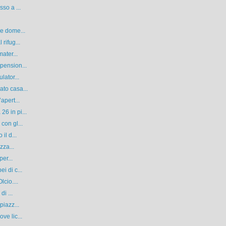
so a ...
 e dome...
rifug...
ater...
pension...
lator...
to casa...
apert...
6 in pi...
con gl...
il d...
zza...
er...
i di c...
cio....
i ...
piazz...
ve lic...