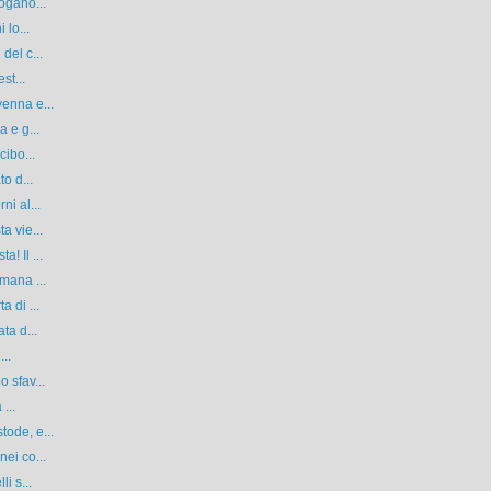
ogano...
 lo...
del c...
st...
enna e...
 e g...
cibo...
o d...
ni al...
a vie...
! Il ...
mana ...
 di ...
ta d...
...
 sfav...
...
ode, e...
ei co...
i s...