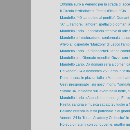
100mila euro a Perledo per la strada di acces
Il Circolo territoriale di Fratelli d’Italia: “Gia...
Mandello, “40 candeline al pontile”. Domani
“Ah… l’amore, l’amore”, spettacolo domani al 
Mandello Lario. Laboratorio creativo di arte m
Mandello e il motoraduno, confermata la sos
Attivo all’ospedale “Manzoni” di Lecco l’ambu
Mandello Lario. La “TabaccheRita” ha cambia
Mandello e le Giornate mondiali Guzzi, con l’
Mandello Lario. Da domani sera a domenica 2
Da venerdì 24 a domenica 26 Lierna in festa 
Domani sera in piazza Italia a Mandello Lario 
Gesti irresponsabili sui nostri monti. “Vandali
Statale 36. Incidente sul lavoro nella notte, op
Mandello Lario e Abbadia Lariana agli Europe
Paella, sangria e musica sabato 25 luglio a Ol
Bellano celebra la festa patronale. Sei giorni d
Venerdì 24 la “Italian Academy Orchestra” in 
Noleggio natanti con conducente, quattro nuo