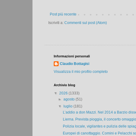
Post più recente
Iscriviti a:
Commenti sul post (Atom)
Informazioni personali
Claudio Bottagisi
Visualizza il mio profilo completo
Archivio blog
▼
2026
(1333)
►
agosto
(51)
▼
luglio
(181)
L’addio a don Mazzi. Nel 2014 a Barzio disse:
Lierna. Prevista pioggia, il concerto omaggio
Polizia locale, vigilantes e pulizia delle spiag
Europei di canottaggio. Comini e Pelacchi son