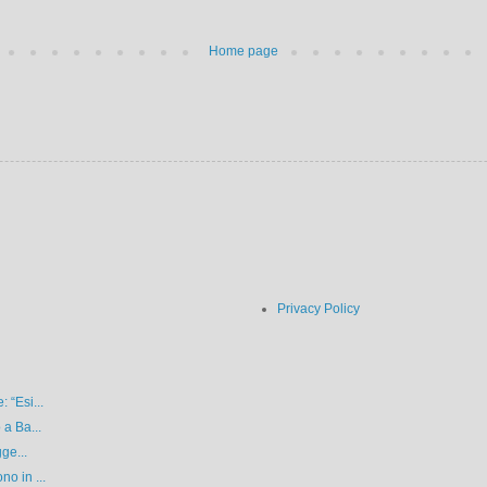
Home page
Privacy Policy
 “Esi...
 a Ba...
ge...
o in ...