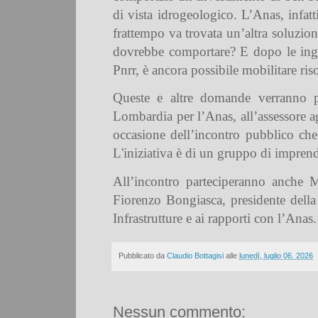
di vista idrogeologico. L’Anas, infatt
frattempo va trovata un’altra soluzio
dovrebbe comportare? E dopo le ingent
Pnrr, è ancora possibile mobilitare ri
Queste e altre domande verranno pos
Lombardia per l’Anas, all’assessore a
occasione dell’incontro pubblico che 
L'iniziativa è di un gruppo di imprendi
All’incontro parteciperanno anche 
Fiorenzo Bongiasca, presidente della
Infrastrutture e ai rapporti con l’Anas.
Pubblicato da
Claudio Bottagisi
alle
lunedì, luglio 06, 2026
Nessun commento: