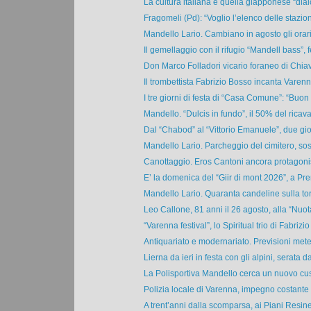
La cultura italiana e quella giapponese “dial
Fragomeli (Pd): “Voglio l’elenco delle stazioni
Mandello Lario. Cambiano in agosto gli orari 
Il gemellaggio con il rifugio “Mandell bass”, fe
Don Marco Folladori vicario foraneo di Chiav
Il trombettista Fabrizio Bosso incanta Varenna
I tre giorni di festa di “Casa Comune”: “Buon 
Mandello. “Dulcis in fundo”, il 50% del ricavat
Dal “Chabod” al “Vittorio Emanuele”, due gior
Mandello Lario. Parcheggio del cimitero, sost
Canottaggio. Eros Cantoni ancora protagonista
E’ la domenica del “Giir di mont 2026”, a Pre
Mandello Lario. Quaranta candeline sulla torta
Leo Callone, 81 anni il 26 agosto, alla “Nuota
“Varenna festival”, lo Spiritual trio di Fabrizio 
Antiquariato e modernariato. Previsioni meteo
Lierna da ieri in festa con gli alpini, serata da 
La Polisportiva Mandello cerca un nuovo cust
Polizia locale di Varenna, impegno costante n
A trent’anni dalla scomparsa, ai Piani Resinell