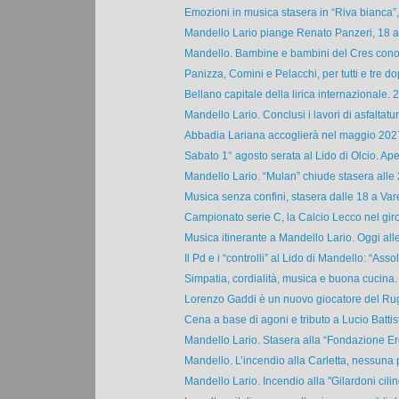
Emozioni in musica stasera in “Riva bianca”, 
Mandello Lario piange Renato Panzeri, 18 ann
Mandello. Bambine e bambini del Cres conos
Panizza, Comini e Pelacchi, per tutti e tre do
Bellano capitale della lirica internazionale. 2
Mandello Lario. Conclusi i lavori di asfaltatura
Abbadia Lariana accoglierà nel maggio 2027
Sabato 1° agosto serata al Lido di Olcio. Aperi
Mandello Lario. “Mulan” chiude stasera alle 2
Musica senza confini, stasera dalle 18 a Var
Campionato serie C, la Calcio Lecco nel giron
Musica itinerante a Mandello Lario. Oggi alle 
Il Pd e i “controlli” al Lido di Mandello: “Assol
Simpatia, cordialità, musica e buona cucina. A
Lorenzo Gaddi è un nuovo giocatore del Rug
Cena a base di agoni e tributo a Lucio Battisti
Mandello Lario. Stasera alla “Fondazione Er
Mandello. L’incendio alla Carletta, nessuna 
Mandello Lario. Incendio alla "Gilardoni cilind