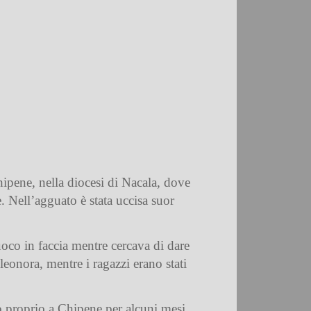
hipene, nella diocesi di Nacala, dove
 Nell’agguato è stata uccisa suor
oco in faccia
mentre cercava di dare
leonora, mentre i ragazzi erano stati
to proprio a Chipene per alcuni mesi