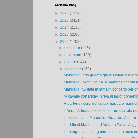
Archivio blog
►
2026
(1329)
►
2025
(2421)
►
2024
(2133)
►
2023
(2168)
▼
2022
(1703)
►
dicembre
(148)
►
novembre
(129)
►
ottobre
(144)
▼
settembre
(162)
Mandello Lario guarda già al Natale e alle fes
Mandello. L’Archivio della memoria ricorda A
Mandello. "E-state incantati", concerto per or
“A cavallo con Michy in riva al lago” domenica
Ripartono i corsi del corpo musicale mandell
L’Anpi: “Adriana rischiò le torture e la vita per 
L’ex sindaco di Mandello, Riccardo Mariani: “
L’addio di Mandello ad Adriana Pasut Maggi, 
L’emergenza e il pagamento delle utenze do