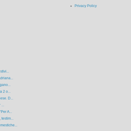
Privacy Policy
tivi...
driana...
gano...
 2 o...
ese. D...
...
Per A...
testim...
mestiche...