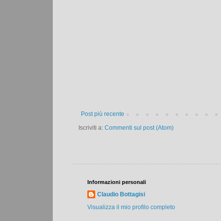
Post più recente
Iscriviti a:
Commenti sul post (Atom)
Informazioni personali
Claudio Bottagisi
Visualizza il mio profilo completo