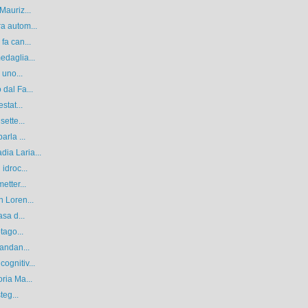
Mauriz...
a autom...
fa can...
edaglia...
 uno...
dal Fa...
stat...
ette...
arla ...
ia Laria...
idroc...
etter...
 Loren...
sa d...
tago...
iandan...
ognitiv...
ria Ma...
teg...