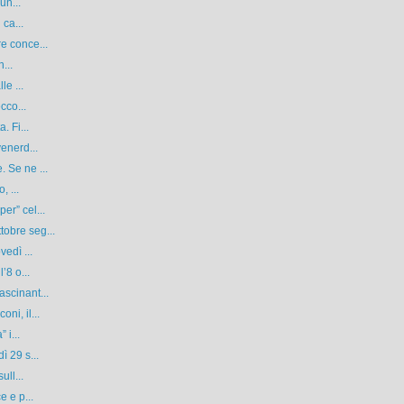
un...
 ca...
e conce...
...
le ...
cco...
. Fi...
enerd...
 Se ne ...
, ...
er” cel...
obre seg...
edì ...
’8 o...
scinant...
ni, il...
 i...
ì 29 s...
ull...
e e p...