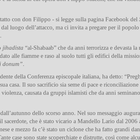
tatto con don Filippo - si legge sulla pagina Facebook del
dal luogo dell’attacco, ma ci invita a pregare per il popolo
.
o
jihadista
“al-Shabaab”
che da anni terrorizza e devasta la
dato alle fiamme e raso al suolo tutti gli edifici della missi
ei donum”
.
idente della Conferenza episcopale italiana, ha detto: “Pre
ua casa. Il suo sacrificio sia seme di pace e riconciliazione
la violenza, causata da gruppi islamisti che da anni seminano
ll’autunno dello scorso anno. Nel suo messaggio augurale
l sacerdote, che è stato vicario a Mandello Lario dal 2006 
mese e mezzo fa c’è stato un ciclone che ha fatto grandi dan
Tante case sono state scoperchiate e distrutte, così come alc