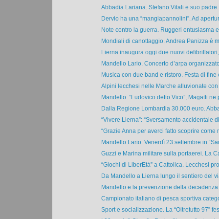
Abbadia Lariana. Stefano Vitali e suo padre 
Dervio ha una “mangiapannolini”. Ad apertur
Note contro la guerra. Ruggeri entusiasma e 
Mondiali di canottaggio. Andrea Panizza è m
Lierna inaugura oggi due nuovi defibrillatori,
Mandello Lario. Concerto d’arpa organizzato 
Musica con due band e ristoro. Festa di fine e
Alpini lecchesi nelle Marche alluvionate con s
Mandello. “Ludovico detto Vico”, Magatti ne p
Dalla Regione Lombardia 30.000 euro. Abbad
“Vivere Lierna”: “Sversamento accidentale di 
“Grazie Anna per averci fatto scoprire come m
Mandello Lario. Venerdì 23 settembre in “San
Guzzi e Marina militare sulla portaerei. La Ca
“Giochi di LiberEtà” a Cattolica. Lecchesi pro
Da Mandello a Lierna lungo il sentiero del v
Mandello e la prevenzione della decadenza c
Campionato italiano di pesca sportiva catego
Sport e socializzazione. La “Oltretutto 97” fes