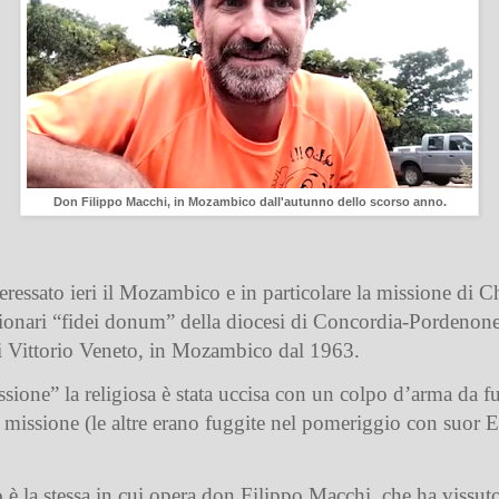
Don Filippo Macchi, in Mozambico dall'autunno dello scorso anno.
teressato ieri il Mozambico e in particolare la missione di C
onari “fidei donum” della diocesi di Concordia-Pordenone.
di Vittorio Veneto, in Mozambico dal 1963.
sione” la religiosa è stata
uccisa con un colpo d’arma da fu
n missione (le altre erano fuggite nel pomeriggio con suor E
ato è la stessa in cui opera don Filippo Macchi, che ha vissu