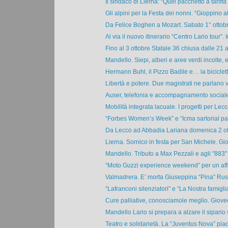
Il sindaco di Lierna: “Quel pacchetto a tariffa 
Gli alpini per la Festa dei nonni. “Gioppino al
Da Felice Boghen a Mozart. Sabato 1° ottobr
Al via il nuovo itinerario “Centro Lario tour”. In
Fino al 3 ottobre Statale 36 chiusa dalle 21 al
Mandello. Siepi, alberi e aree verdi incolte, e
Hermann Buhl, il Pizzo Badile e… la bicicletta
Libertà e potere. Due magistrati ne parlano v
Auser, telefonia e accompagnamento sociale.
Mobilità integrata lacuale. I progetti per Lecco
“Forbes Women’s Week” e “Icma sartorial pap
Da Lecco ad Abbadia Lariana domenica 2 ott
Lierna. Sornico in festa per San Michele. Giov
Mandello. Tributo a Max Pezzali e agli "883" l
“Moto Guzzi experience weekend” per un affa
Valmadrera. E’ morta Giuseppina “Pina” Rusco
“Lafranconi silenziatori” e “La Nostra famiglia”
Cure palliative, conosciamole meglio. Gioved
Mandello Lario si prepara a alzare il sipario s
Teatro e solidarietà. La “Juventus Nova” piac