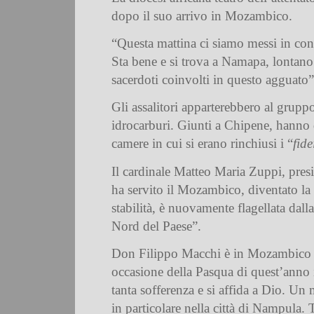
dopo il suo arrivo in Mozambico.
“Questa mattina ci siamo messi in con
Sta bene e si trova a Namapa, lontano 
sacerdoti coinvolti in questo agguato”
Gli assalitori apparterebbero al
grupp
idrocarburi. Giunti a Chipene, hanno
camere in cui si erano rinchiusi i “
fid
Il cardinale Matteo Maria Zuppi, pres
ha servito il Mozambico, diventato la s
stabilità, è nuovamente flagellata dal
Nord del Paese”.
Don Filippo Macchi è in Mozambico da
occasione della Pasqua di quest’anno i
tanta sofferenza e si affida a Dio. Un 
in particolare nella città di Nampula. 