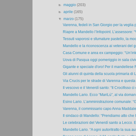
►
maggio
(203)
►
aprile
(165)
▼
marzo
(175)
Varenna, fedeli in San Giorgio per la veglia 
Riapre a Mandello l’Infopoint. L’assessore: “V
Tessuti vaporosi e sfumature pastello, la moda
Mandello e la riconoscenza ai veterani del g
Casa Comune e area ex campeggio: “Un’inte
Uova di Pasqua oggi pomeriggio in sala civic
Gigante e speciale d'oro! Per il mandellese F
Gli alunni di quinta della scuola primaria di Li
Via Crucis per le strade di Varenna e questa 
Il vescovo e il Venerdì santo: “Il Crocifisso ci d
Mandello Lario. Ecco “MariLù”, al via domani 
Esino Lario. L’amministrazione comunale: “Gr
Varenna, il commissario capo Anna Maddalen
Il sindaco di Mandello: “Prendiamo atto che l
Le celebrazioni del Venerdì santo a Lecco. Ec
Mandello Lario. “A ogni autoritratto la sua autr