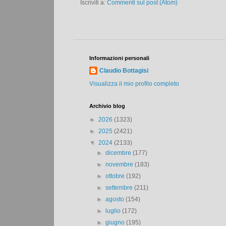
Iscriviti a:
Commenti sul post (Atom)
Informazioni personali
Claudio Bottagisi
Visualizza il mio profilo completo
Archivio blog
►
2026
(1323)
►
2025
(2421)
▼
2024
(2133)
►
dicembre
(177)
►
novembre
(183)
►
ottobre
(192)
►
settembre
(211)
►
agosto
(154)
►
luglio
(172)
►
giugno
(195)