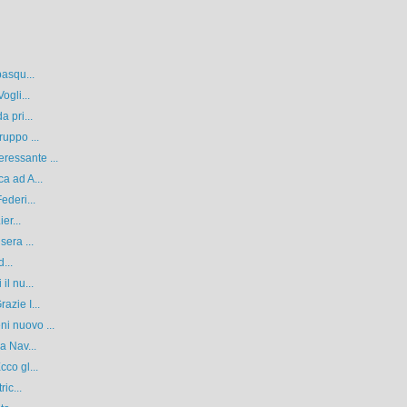
pasqu...
ogli...
 pri...
ruppo ...
ressante ...
a ad A...
ederi...
er...
sera ...
...
il nu...
azie I...
i nuovo ...
a Nav...
co gl...
ic...