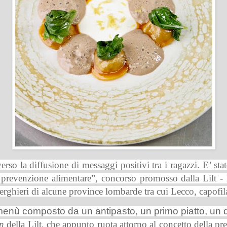
rso la diffusione di messaggi positivi tra i ragazzi. E’ sta
a prevenzione alimentare”, concorso promosso dalla Lilt - L
berghieri di alcune province lombarde tra cui Lecco, capofil
menù composto da un antipasto, un primo piatto, un 
n
della Lilt, che appunto ruota attorno al concetto della pr