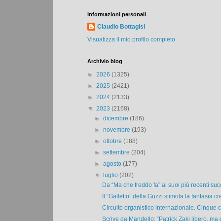
Informazioni personali
Claudio Bottagisi
Visualizza il mio profilo completo
Archivio blog
►
2026
(1325)
►
2025
(2421)
►
2024
(2133)
▼
2023
(2168)
►
dicembre
(186)
►
novembre
(193)
►
ottobre
(188)
►
settembre
(204)
►
agosto
(177)
▼
luglio
(202)
Da “Ma che freddo fa” ai suoi più recenti succ
Il “Galletto” della Guzzi stimola la fantasia cre
Circuito organistico internazionale. Cinque c
Scrive da Mandello: “Patrick Zaki libero, ma 