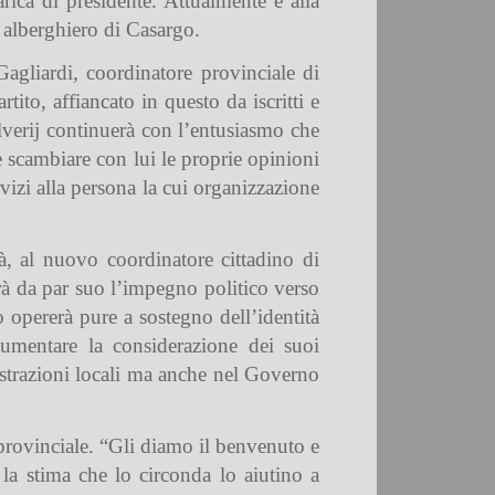
arica di presidente. Attualmente è alla
e alberghiero di Casargo.
agliardi, coordinatore provinciale di
rtito, affiancato in questo da iscritti e
ilverij continuerà con l’entusiasmo che
e scambiare con lui le proprie opinioni
rvizi alla persona la cui organizzazione
à, al nuovo coordinatore cittadino di
erà da par suo l’impegno politico verso
o opererà pure a sostegno dell’identità
 aumentare la considerazione dei suoi
istrazioni locali ma anche nel Governo
 provinciale. “Gli diamo il benvenuto e
la stima che lo circonda lo aiutino a