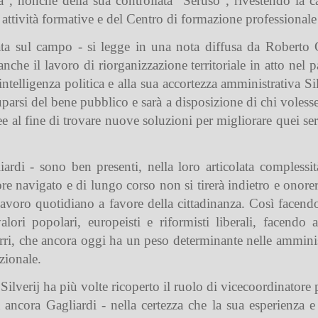
a”, nonché della sua controllata “Seruso”, rivestendo la c
e attività formative e del Centro di formazione professional
ata sul campo - si legge in una nota diffusa da Roberto G
anche il lavoro di riorganizzazione territoriale in atto nel pa
 intelligenza politica e alla sua accortezza amministrativa S
uparsi del bene pubblico e sarà a disposizione di chi voless
dee al fine di trovare nuove soluzioni per migliorare quei se
ardi - sono ben presenti, nella loro articolata complessit
re navigato e di lungo corso non si tirerà indietro e onor
lavoro quotidiano a favore della cittadinanza. Così facend
valori popolari, europeisti e riformisti liberali, facendo
zzurri, che ancora oggi ha un peso determinante nelle ammin
azionale.
 Silverij ha più volte ricoperto il ruolo di vicecoordinatore
ancora Gagliardi - nella certezza che la sua esperienza e 