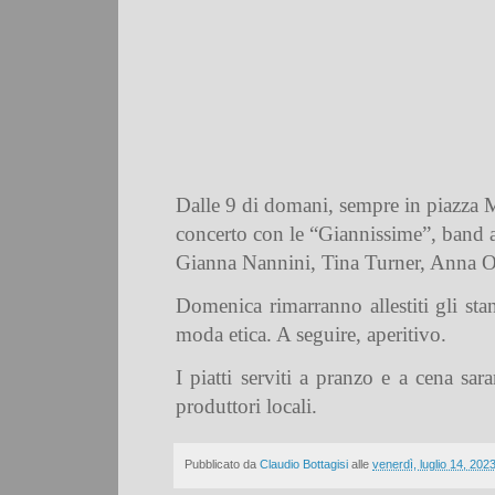
Dalle 9 di domani, sempre in piazza Mer
concerto con le “Giannissime”, band al
Gianna Nannini, Tina Turner, Anna Oxa
Domenica rimarranno allestiti gli sta
moda etica. A seguire, aperitivo.
I piatti serviti a pranzo e a cena sa
produttori locali.
Pubblicato da
Claudio Bottagisi
alle
venerdì, luglio 14, 202