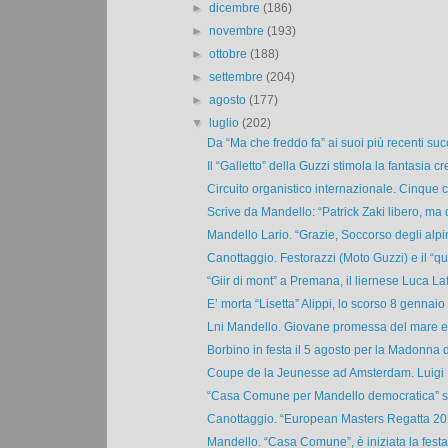
►
dicembre
(186)
►
novembre
(193)
►
ottobre
(188)
►
settembre
(204)
►
agosto
(177)
▼
luglio
(202)
Da “Ma che freddo fa” ai suoi più recenti succ
Il “Galletto” della Guzzi stimola la fantasia cre
Circuito organistico internazionale. Cinque c
Scrive da Mandello: “Patrick Zaki libero, ma 
Mandello Lario. “Grazie, Soccorso degli alpini
Canottaggio. Festorazzi (Moto Guzzi) e il “qua
“Giir di mont” a Premana, il liernese Luca Laf
E’ morta “Lisetta” Alippi, lo scorso 8 gennaio a
Lni Mandello. Giovane promessa del mare e d
Borbino in festa il 5 agosto per la Madonna de
Coupe de la Jeunesse ad Amsterdam. Luigi F
“Casa Comune per Mandello democratica” scr
Canottaggio. “European Masters Regatta 202
Mandello. “Casa Comune”, è iniziata la festa i