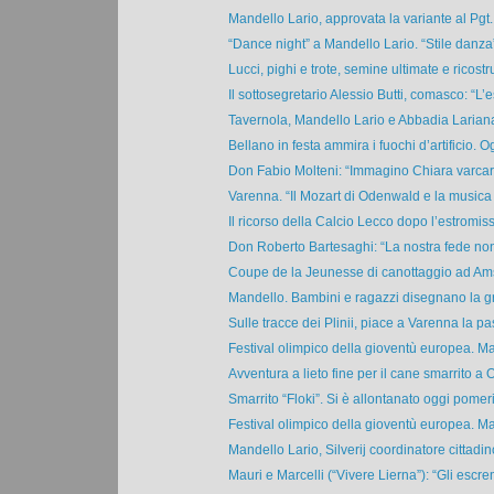
Mandello Lario, approvata la variante al Pgt. I
“Dance night” a Mandello Lario. “Stile danza
Lucci, pighi e trote, semine ultimate e ricostrui
Il sottosegretario Alessio Butti, comasco: “L’es
Tavernola, Mandello Lario e Abbadia Lariana, 
Bellano in festa ammira i fuochi d’artificio. Og
Don Fabio Molteni: “Immagino Chiara varcare
Varenna. “Il Mozart di Odenwald e la musica 
Il ricorso della Calcio Lecco dopo l’estromiss
Don Roberto Bartesaghi: “La nostra fede non è
Coupe de la Jeunesse di canottaggio ad Ams
Mandello. Bambini e ragazzi disegnano la gra
Sulle tracce dei Plinii, piace a Varenna la pa
Festival olimpico della gioventù europea. Mat
Avventura a lieto fine per il cane smarrito a Ol
Smarrito “Floki”. Si è allontanato oggi pomeri
Festival olimpico della gioventù europea. Mat
Mandello Lario, Silverij coordinatore cittadino
Mauri e Marcelli (“Vivere Lierna”): “Gli escre