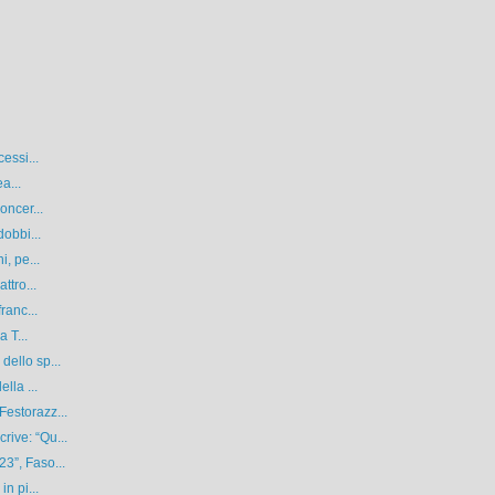
essi...
a...
oncer...
dobbi...
, pe...
ttro...
ranc...
 T...
ello sp...
lla ...
estorazz...
ive: “Qu...
3”, Faso...
n pi...