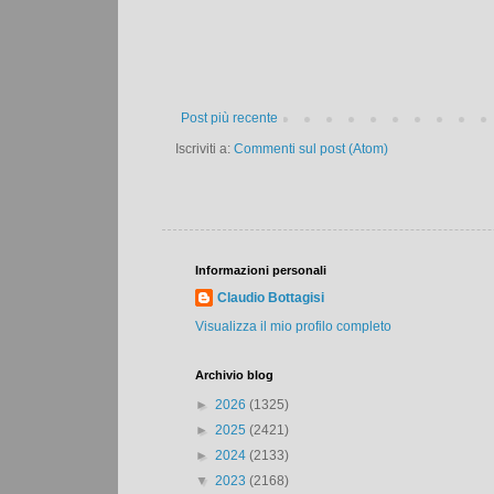
Post più recente
Iscriviti a:
Commenti sul post (Atom)
Informazioni personali
Claudio Bottagisi
Visualizza il mio profilo completo
Archivio blog
►
2026
(1325)
►
2025
(2421)
►
2024
(2133)
▼
2023
(2168)