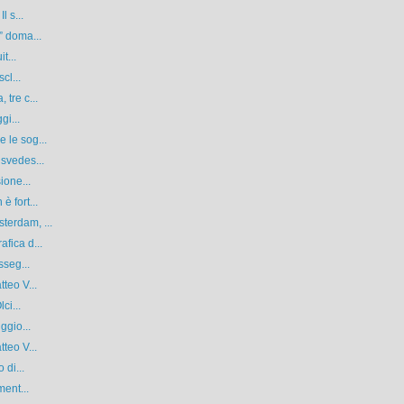
l s...
” doma...
t...
cl...
tre c...
gi...
 le sog...
svedes...
ione...
 fort...
terdam, ...
fica d...
sseg...
teo V...
ci...
ggio...
teo V...
 di...
ment...