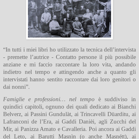
“In tutti i miei libri ho utilizzato la tecnica dell’intervista
- premette l’autrice - Contatto persone il più possibile
anziane e mi faccio raccontare la loro vita, andando
indietro nel tempo e attingendo anche a quanto gli
intervistati hanno sentito raccontare dai loro genitori o
dai nonni”.
Famiglie e professioni… nel tempo
è suddiviso in
quindici capitoli, ognuno dei quali dedicato ai Bianchi
Belverz, ai Passini Gundulàt, ai Trincavelli Düarditu, ai
Lafranconi de l’Era, ai Gaddi Danièi, agli Zucchi del
Mir, ai Panizza Amato e Cavalleria. Poi ancora ai Gaddi
del Leto, ai Barutti Masnìn (o anche Masnétt), ai