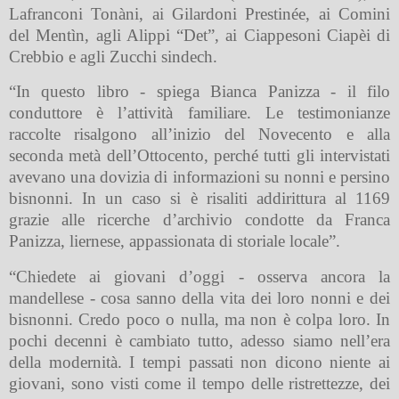
Lafranconi Tonàni, ai Gilardoni Prestinée, ai Comini
del Mentìn, agli Alippi “Det”, ai Ciappesoni Ciapèi di
Crebbio e agli Zucchi sindech.
“In questo libro - spiega Bianca Panizza - il filo
conduttore è l’attività familiare. Le testimonianze
raccolte risalgono all’inizio del Novecento e alla
seconda metà dell’Ottocento, perché tutti gli intervistati
avevano una dovizia di informazioni su nonni e persino
bisnonni. In un caso si è risaliti addirittura al 1169
grazie alle ricerche d’archivio condotte da Franca
Panizza, liernese, appassionata di storiale locale”.
“Chiedete ai giovani d’oggi - osserva ancora la
mandellese - cosa sanno della vita dei loro nonni e dei
bisnonni. Credo poco o nulla, ma non è colpa loro. In
pochi decenni è cambiato tutto, adesso siamo nell’era
della modernità. I tempi passati non dicono niente ai
giovani, sono visti come il tempo delle ristrettezze, dei