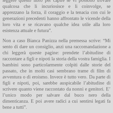
leggere questo libro per capire se vi possono trovare
qualcosa che li incuriosisce e li coinvolge, se
apprezzano la forza, il coraggio e la tenacia con cui le
generazioni precedenti hanno affrontato le vicende della
loro vita e se ricavano qualche idea utile alla loro
esistenza attuale e futura”.
Non a caso Bianca Panizza nella premessa scrive: “Mi
sento di dare un consiglio, anzi una raccomandazione a
chi leggerà queste pagine: prendete l’abitudine di
raccontare a figli e nipoti la storia della vostra famiglia. I
bambini sono particolarmente colpiti dalle storie del
passato, che in molti casi sembrano trame di film di
avventura o di eroismo. Invece è tutto vero. Da parte di
figli e nipoti, poi, sarebbe auspicabile l’abitudine di
scrivere quanto viene raccontato da nonni e genitori. E’
l’unico modo per salvare dal buco nero della
dimenticanza. E poi avere radici a cui sentirsi legati fa
bene a tutti”.