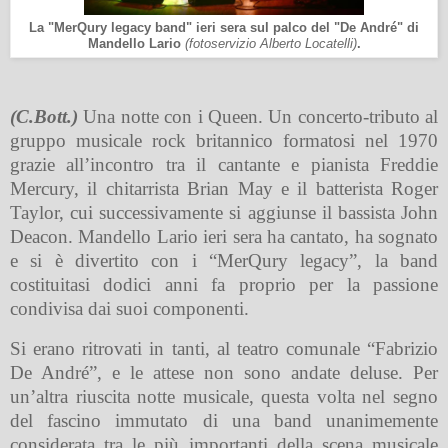
La "MerQury legacy band" ieri sera sul palco del "De André" di
Mandello Lario
(fotoservizio Alberto Locatelli)
.
(C.Bott.)
Una notte con i Queen. Un concerto-tributo al
gruppo musicale rock britannico formatosi nel 1970
grazie all’incontro tra il cantante e pianista Freddie
Mercury, il chitarrista Brian May e il batterista Roger
Taylor, cui successivamente si aggiunse il bassista John
Deacon. Mandello Lario ieri sera ha cantato, ha sognato
e si è divertito con i “MerQury legacy”, la band
costituitasi dodici anni fa proprio per la passione
condivisa dai suoi componenti.
Si erano ritrovati in tanti, al teatro comunale “Fabrizio
De André”, e le attese non sono andate deluse. Per
un’altra riuscita notte musicale, questa volta nel segno
del fascino immutato di una band unanimemente
considerata tra le più importanti della scena musicale