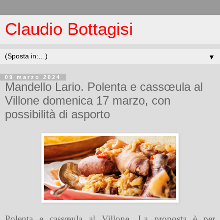
Claudio Bottagisi
▼
09 marzo 2024
Mandello Lario. Polenta e cassœula al
Villone domenica 17 marzo, con
possibilità di asporto
Polenta e cassœula al Villone. La proposta è per