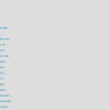
e deg...
...
re noi ...
ori ...
a d...
ni nei...
ser ...
er...
a D...
ri...
ur...
tria...
a per l...
ionale ...
coreo...