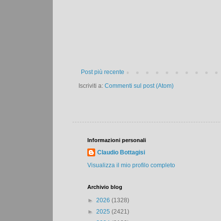
Post più recente
Iscriviti a:
Commenti sul post (Atom)
Informazioni personali
Claudio Bottagisi
Visualizza il mio profilo completo
Archivio blog
►
2026
(1328)
►
2025
(2421)