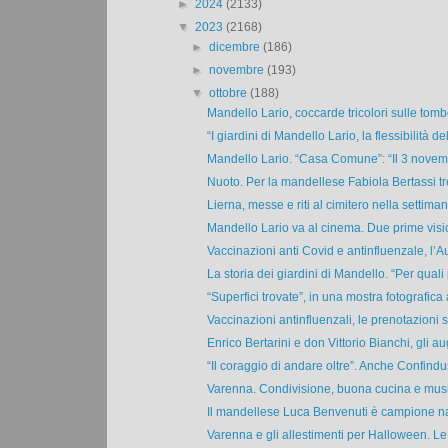
►
2024
(2133)
▼
2023
(2168)
►
dicembre
(186)
►
novembre
(193)
▼
ottobre
(188)
Mandello Lario, coccarde tricolori sulle tomb
“I giardini di Mandello Lario, la flessibilità del
Mandello Lario. “Casa Comune”: “Il 3 novemb
Nuoto. Per la mandellese Fabiola Bertassi tre 
Lierna, messe e riti al cimitero nella settiman
Mandello Lario va al cinema. Due prime visio
Vaccinazioni anti Covid e antinfluenzale, l’Au
La storia dei giardini di Mandello. “Per quali p
“Superfici trovate”, in una mostra fotografica 
Vaccinazioni antinfluenzali, le prenotazioni si 
Enrico Bertarini e don Vittorio Bianchi, gli aug
“Il coraggio di andare oltre”. Anche Confindus
Varenna. Condivisione, buona cucina e music
Il mandellese Luca Benvenuti è campione naz
Varenna e gli allestimenti per Halloween. Le 