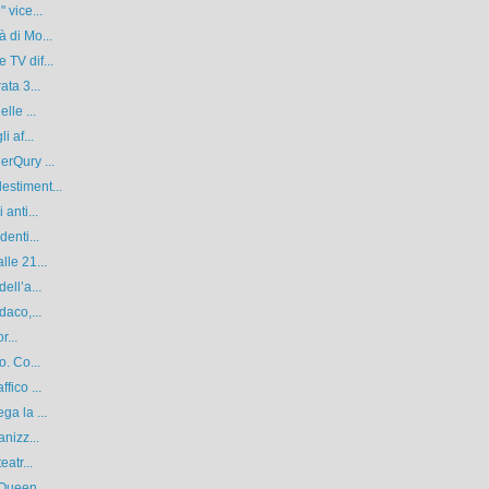
 vice...
 di Mo...
TV dif...
ata 3...
lle ...
i af...
erQury ...
estiment...
anti...
enti...
lle 21...
ell’a...
daco,...
r...
o. Co...
fico ...
ga la ...
nizz...
atr...
 Queen...