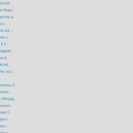
a not...
r Onga...
proda a...
co...
o sia ...
to s...
 il ...
ibili ...
a di...
 Int...
, la p...
..
renna. C...
lano,...
 Missag...
pranzo...
edì 2...
pe e ...
ann...