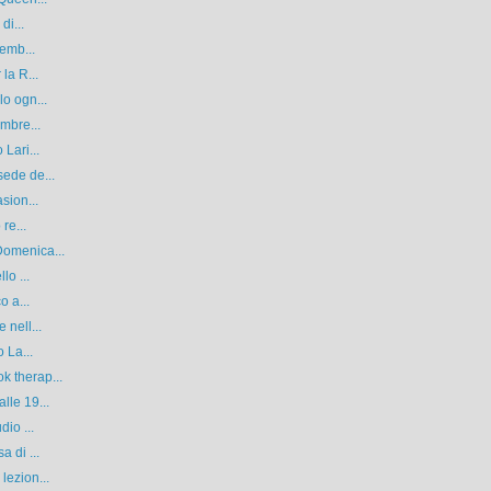
di...
vemb...
la R...
lo ogn...
embre...
Lari...
sede de...
sion...
re...
Domenica...
lo ...
o a...
 nell...
 La...
k therap...
lle 19...
dio ...
 di ...
lezion...