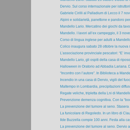
Dervio. Sul corso internazionale per istruttori 
Gabriele Cirilli al Palladium di Lecco il 7 no
Alpini e solidarietà, panettone e pandoro per 
Mandello Lario. Mercatino dei giochi da tavo
Mandello. I lavori all’ex campeggio, il 3 nov
Corso di lingua inglese per adulti a Mandello 
Colico inaugura sabato 28 ottobre la nuova 
L’associazione provinciale pescatori: “E’ inva
Mandello Lario, gli ospiti della casa di riposo 
Halloween in Oratorio ad Abbadia Lariana. 
“Incontro con l’autore”. In Biblioteca a Mandel
Incendio in una casa di Dervio, vigili del fuoc
Maltempo in Lombardia, precipitazioni diffuse
Regate veliche, tripletta della Lni di Mandello
Prevenzione demenza cognitiva. Con la “boo
La prevenzione del tumore al seno. Stasera a
La funicolare di Regoledo. In un libro di Clau
Ilde Buzzella compie 100 anni. Festa alla casa
La prevenzione del tumore al seno. Dervio a 