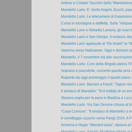
Antimo e Cristian Tacchini della "Mandellese"
Mandello Lario. E’ morto Angelo Zucchi, papà
Mandello Lario. Le telecamere di Espansione 
Corsa in montagna a staffetta. Sulla “Valquar
Mandello Lario e Abbadia Lariana, gli orari de
Mandello Lario e San Giorgio. Il restauro degl
Mandello Lario applaude al "De André" la "M
Varenna verso Halloween. Oggi e domani all
Mandello, il 7 novembre via alle vaccinazioni 
Mandello Lario. Coro della Brigata alpina Trid
Soprano e pianoforte, concerto questa sera a
Riaperto da oggi pomeriggio il quarto piano d
Mandello Lario. Mariani a Fasoli: “Signor sin
Il sindaco di Mandello: “Si è trattato di un erro
Stasera veglia per la pace in Basilica a Lecc
Mandello Lario. Via San Zenone chiusa al traf
“Casa Comune”: “Il sindaco di Mandello ci ne
Il canottaggio azzurro verso Parigi 2024. A Pa
Armenia e rifugio “Mandell bass”, stasera al te
Mandello Lario. Sabato 28 ottobre tributo ai