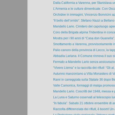
Dalla California a Varenna, per Stanislava un
L’Armenia e le culture dimenticate. Con Osca
Orchidee in immagini, Vincenzo Bonvicini ap
“Il bello dell’orrido”. Stefano Nazzi a Bellano 
Mandello Lario. Cimitero del capoluogo apert
Coro della Brigata alpina Tridentina in concer
Mostra per i 90 anni di “Casa don Guanella”. E
Smottamento a Varenna, provvisoriamente inag
Palio canoro della provincia di Lecco, la tapp
Abbadia Lariana. Il Comune rinnova il suo sito
Fermato a Mandello Lario senza assicurazione
“Vivere Lierna” e la raccolta dei rifiuti: “Gli al.
Autunno manzoniano a Villa Monastero di Va
Rami in carreggiata sulla Statale 36 dopo Bel
Valle Camonica, formaggi di malga promossi.
Mandello Lario. Coscritti del 1948, messa e 
La Luna e Saturno osservati al telescopio lun
“In fabula”. Sabato 21 ottobre ensemble di ar
Raccolta differenziata dei rifiuti, è boom! Un 