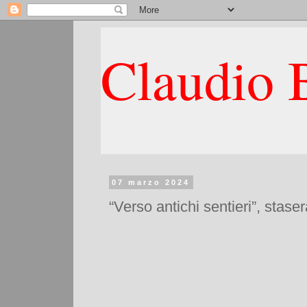
Claudio B
07 marzo 2024
“Verso antichi sentieri”, stase