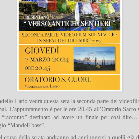
ndello Lario vedrà questa sera la seconda parte del videofi
pal. L’appuntamento è per le ore 20.45 all’Oratorio Sacro 
n “racconto” destinato ad avere un finale per così dire
ugio “Mandell bass”.
l corso della serata andranno ad aggiungersi a quelli già d