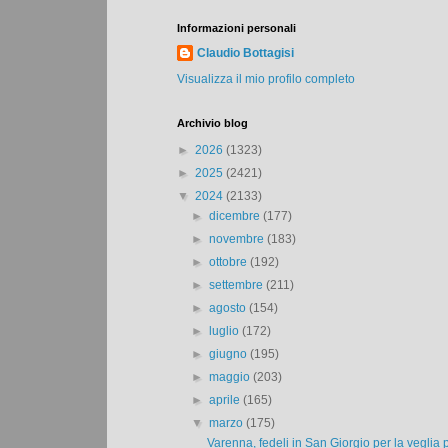
Informazioni personali
Claudio Bottagisi
Visualizza il mio profilo completo
Archivio blog
►
2026
(1323)
►
2025
(2421)
▼
2024
(2133)
►
dicembre
(177)
►
novembre
(183)
►
ottobre
(192)
►
settembre
(211)
►
agosto
(154)
►
luglio
(172)
►
giugno
(195)
►
maggio
(203)
►
aprile
(165)
▼
marzo
(175)
Varenna, fedeli in San Giorgio per la veglia 