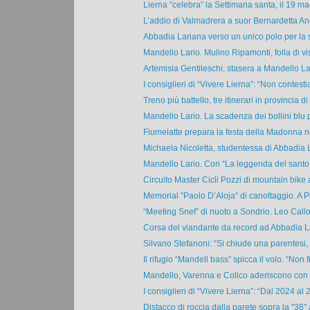
Lierna “celebra” la Settimana santa, il 19 ma
L’addio di Valmadrera a suor Bernardetta Angh
Abbadia Lariana verso un unico polo per la s
Mandello Lario. Mulino Ripamonti, folla di visi
Artemisia Gentileschi, stasera a Mandello Lari
I consiglieri di “Vivere Lierna”: “Non contesti
Treno più battello, tre itinerari in provincia di .
Mandello Lario. La scadenza dei bollini blu pe
Fiumelatte prepara la festa della Madonna ne
Michaela Nicoletta, studentessa di Abbadia L
Mandello Lario. Con “La leggenda del santo b
Circuito Master Cicli Pozzi di mountain bike a
Memorial "Paolo D’Aloja" di canottaggio. A Pi
“Meeting Snef” di nuoto a Sondrio. Leo Callo
Corsa del viandante da record ad Abbadia Lar
Silvano Stefanoni: “Si chiude una parentesi,
Il rifugio “Mandell bass” spicca il volo. “Non fi
Mandello, Varenna e Colico aderiscono con u
I consiglieri di “Vivere Lierna”: “Dal 2024 al 2
Distacco di roccia dalla parete sopra la "36" a