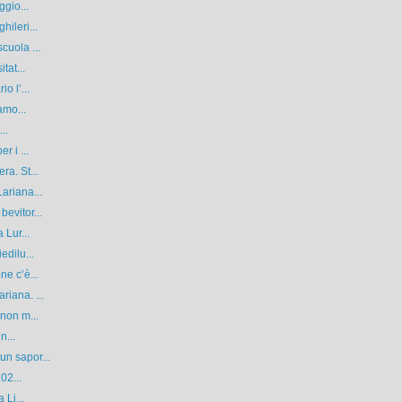
ggio...
ileri...
cuola ...
tat...
o l’...
amo...
..
r i ...
ra. St...
ariana...
evitor...
 Lur...
edilu...
ne c’è...
iana. ...
 non m...
n...
n sapor...
02...
 Li...