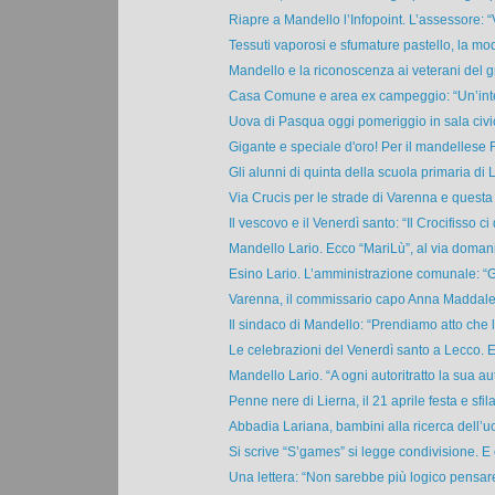
Riapre a Mandello l’Infopoint. L’assessore: “V
Tessuti vaporosi e sfumature pastello, la moda
Mandello e la riconoscenza ai veterani del g
Casa Comune e area ex campeggio: “Un’inte
Uova di Pasqua oggi pomeriggio in sala civic
Gigante e speciale d'oro! Per il mandellese F
Gli alunni di quinta della scuola primaria di Li
Via Crucis per le strade di Varenna e questa 
Il vescovo e il Venerdì santo: “Il Crocifisso ci d
Mandello Lario. Ecco “MariLù”, al via domani 
Esino Lario. L’amministrazione comunale: “Gr
Varenna, il commissario capo Anna Maddalen
Il sindaco di Mandello: “Prendiamo atto che l
Le celebrazioni del Venerdì santo a Lecco. Ec
Mandello Lario. “A ogni autoritratto la sua autr
Penne nere di Lierna, il 21 aprile festa e sfila
Abbadia Lariana, bambini alla ricerca dell’uo
Si scrive “S’games” si legge condivisione. E c
Una lettera: “Non sarebbe più logico pensare 