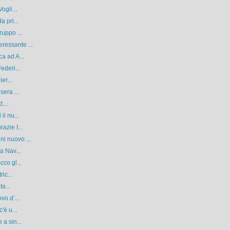
ogli...
 pri...
ruppo ...
ressante ...
a ad A...
ederi...
er...
sera ...
...
il nu...
azie I...
i nuovo ...
a Nav...
co gl...
ic...
ta...
vo d’...
'è u...
a sin...