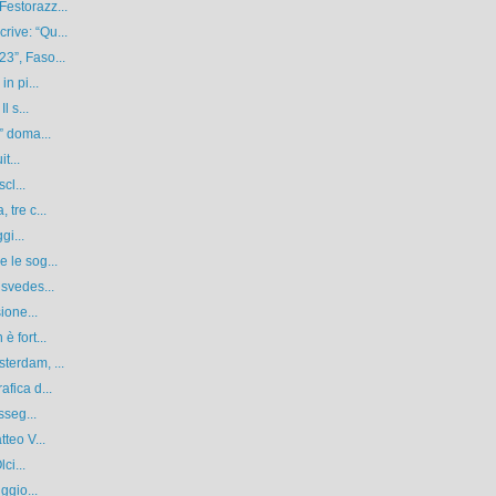
estorazz...
ive: “Qu...
3”, Faso...
n pi...
l s...
” doma...
t...
cl...
tre c...
gi...
 le sog...
svedes...
ione...
 fort...
terdam, ...
fica d...
sseg...
teo V...
ci...
ggio...