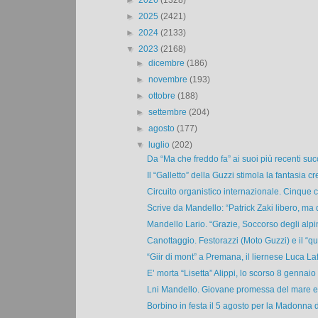
►
2026
(1328)
►
2025
(2421)
►
2024
(2133)
▼
2023
(2168)
►
dicembre
(186)
►
novembre
(193)
►
ottobre
(188)
►
settembre
(204)
►
agosto
(177)
▼
luglio
(202)
Da “Ma che freddo fa” ai suoi più recenti succ
Il “Galletto” della Guzzi stimola la fantasia cre
Circuito organistico internazionale. Cinque c
Scrive da Mandello: “Patrick Zaki libero, ma 
Mandello Lario. “Grazie, Soccorso degli alpini
Canottaggio. Festorazzi (Moto Guzzi) e il “qua
“Giir di mont” a Premana, il liernese Luca Laf
E’ morta “Lisetta” Alippi, lo scorso 8 gennaio a
Lni Mandello. Giovane promessa del mare e d
Borbino in festa il 5 agosto per la Madonna de