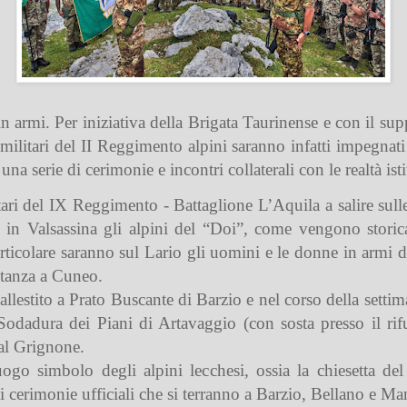
in armi. Per iniziativa della Brigata Taurinense e con il su
ilitari del II Reggimento alpini saranno infatti impegnati 
 serie di cerimonie e incontri collaterali con le realtà istit
ari del IX Reggimento - Battaglione L’Aquila a salire sull
 in Valsassina gli alpini del “Doi”, come vengono stori
rticolare saranno sul Lario gli uomini e le donne in armi
stanza a Cuneo.
llestito a Prato Buscante di Barzio e nel corso della set
odadura dei Piani di Artavaggio (con sosta presso il ri
al Grignone.
uogo simbolo degli alpini lecchesi, ossia la chiesetta d
i cerimonie ufficiali che si terranno a Barzio, Bellano e Ma