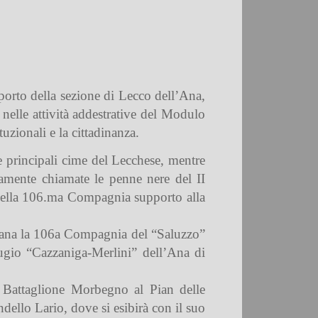
pporto della sezione di Lecco dell’Ana,
nelle attività addestrative del Modulo
uzionali e la cittadinanza.
e principali cime del Lecchese, mentre
camente chiamate le penne nere del II
 della 106.ma Compagnia supporto alla
timana la 106a Compagnia del “Saluzzo”
fugio “Cazzaniga-Merlini” dell’Ana di
el Battaglione Morbegno al Pian delle
ndello Lario, dove si esibirà con il suo