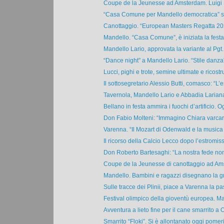
Coupe de la Jeunesse ad Amsterdam. Luigi F
“Casa Comune per Mandello democratica” scr
Canottaggio. “European Masters Regatta 202
Mandello. “Casa Comune”, è iniziata la festa i
Mandello Lario, approvata la variante al Pgt. I
“Dance night” a Mandello Lario. “Stile danza
Lucci, pighi e trote, semine ultimate e ricostrui
Il sottosegretario Alessio Butti, comasco: “L’es
Tavernola, Mandello Lario e Abbadia Lariana, 
Bellano in festa ammira i fuochi d’artificio. Og
Don Fabio Molteni: “Immagino Chiara varcare
Varenna. “Il Mozart di Odenwald e la musica 
Il ricorso della Calcio Lecco dopo l’estromiss
Don Roberto Bartesaghi: “La nostra fede non è
Coupe de la Jeunesse di canottaggio ad Ams
Mandello. Bambini e ragazzi disegnano la gra
Sulle tracce dei Plinii, piace a Varenna la pa
Festival olimpico della gioventù europea. Mat
Avventura a lieto fine per il cane smarrito a Ol
Smarrito “Floki”. Si è allontanato oggi pomeri