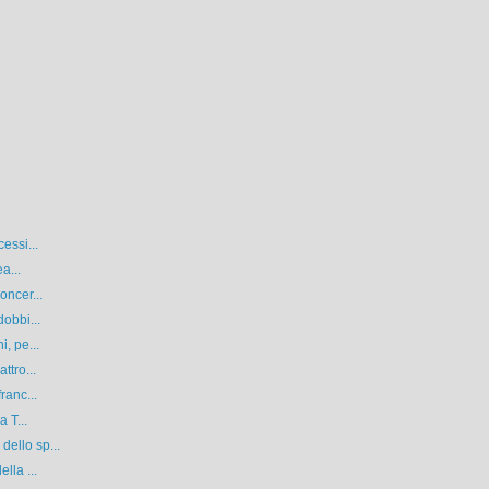
essi...
a...
oncer...
dobbi...
, pe...
ttro...
ranc...
 T...
ello sp...
lla ...