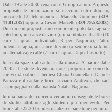
Dalle 19 alle 20.30 cena con il Gruppo alpini. A questo
proposito le prenotazioni si ricevono entro domani,
mercoledì 13, telefonando a Marcello Giummo (
339-
41.81.385
) oppure a Cesare Marcelli (
339-79.58.883
).
Due i menù proposti: uno comprende polenta taragna e
cotechino, un calice di vino (o una bibita) e il caffè (10
euro la quota individuale, 8 per l’asporto), l’altro
polenta taragna, un calice di vino (o sempre una bibita
in alternativa) e caffè (7 euro la quota, 5 per l’asporto).
In serata spazio al canto e alla musica. A partire dalle
20.45 “Le stelle diventano note” proporrà un concerto
che vedrà esibirsi i liernesi Chiara Giannella e Daniele
Panizza e il cantante lirico Luciano Andreoli, che sarà
accompagnato dalla pianista Natalia Nagorna.
In una pausa del concerto verranno consegnate le borse
di studio attribuite agli studenti più meritevoli. Per
finire, alle 22.30 brindisi natalizio e panettone per tutti.