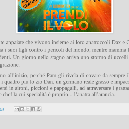
e appaiate che vivono insieme ai loro anatroccoli Dax e 
ia i suoi figli contro i pericoli del mondo, mentre mamma 
denti. Un giorno nello stagno arriva uno stormo di uccelli
igrazione.
 all’inizio, perché Pam gli rivela di covare da sempre il 
i quattro più lo zio Dan, un germano reale grasso e impacc
rsi in aironi, piccioni e pappagalli, ad attraversare i grattac
chef la cui specialità è proprio... l’anatra all’arancia.
024