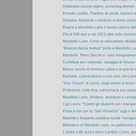
Ambliopia (occhio pigro), screening domani e
Foresta Laetitia. Piantine di cacao, banano e
Abbadia. Ambiente e territorio in primo piano 
Riapre a Mandello Lario il museo storico dell
Più di 500 soci e nel 2023 oltre mille donazion
Mandello Lario. Corso di educazione stradale
“Brianza danza festival” porta a Mandello Lari
Mandello. Piera Stucchi e i suoi insegnament
Contributi per i volontari, spiaggia di Grumo 
Mezzo secolo di America Latina e le grandi sfi
Bullismo, cyberbullismo e non solo. Da Liern
“Don Ticozzi” di Lecco, dagli alunni di terza 
Protezione civile Ana, Lierna ha la sua squad
Mandello Lario. Sindaco, assessori e consigli
Cgil Lecco: “Contro gli studenti con i mangane
Pasta e riso per la “San Vincenzo” oggi e do
Mobilità e trasporto pubblico locale. Navigazi
Biblioteca di Mandello Lario, un patrimonio di
L’addio a 98 anni a Irene Camber Corno, gr