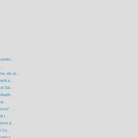
contro...
..
, sto vo...
nti a...
i Sal...
badit...
ma...
cco”. ...
 t...
orre d...
i Ca...
Como s...