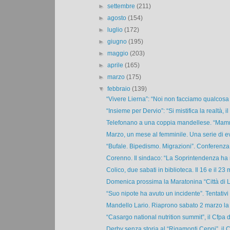
►
settembre
(211)
►
agosto
(154)
►
luglio
(172)
►
giugno
(195)
►
maggio
(203)
►
aprile
(165)
►
marzo
(175)
▼
febbraio
(139)
“Vivere Lierna”: “Noi non facciamo qualcosa 
“Insieme per Dervio”: “Si mistifica la realtà, il .
Telefonano a una coppia mandellese. “Mamma
Marzo, un mese al femminile. Una serie di eve
“Bufale. Bipedismo. Migrazioni”. Conferenza d
Corenno. Il sindaco: “La Soprintendenza ha ri
Colico, due sabati in biblioteca. Il 16 e il 23 
Domenica prossima la Maratonina “Città di Le
“Suo nipote ha avuto un incidente”. Tentativi di
Mandello Lario. Riaprono sabato 2 marzo la t
“Casargo national nutrition summit”, il Cfpa d
Derby senza storia al “Rigamonti Ceppi”, il 