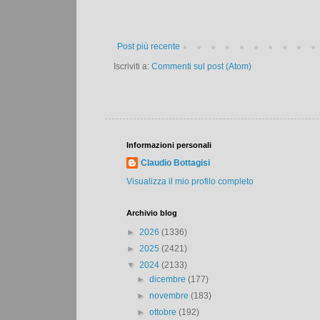
Post più recente
Iscriviti a:
Commenti sul post (Atom)
Informazioni personali
Claudio Bottagisi
Visualizza il mio profilo completo
Archivio blog
►
2026
(1336)
►
2025
(2421)
▼
2024
(2133)
►
dicembre
(177)
►
novembre
(183)
►
ottobre
(192)