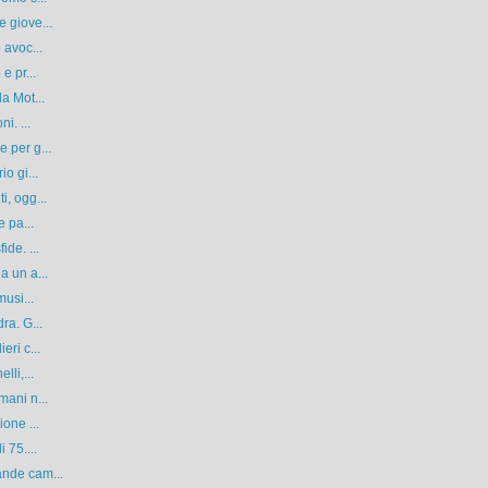
 giove...
 avoc...
e pr...
a Mot...
i. ...
 per g...
o gi...
i, ogg...
e pa...
de. ...
a un a...
musi...
ra. G...
eri c...
lli,...
mani n...
one ...
 75....
ande cam...