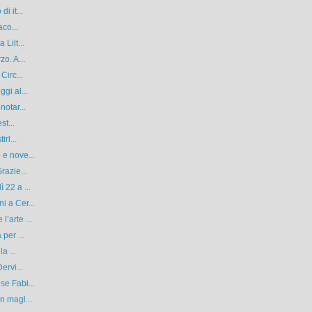
i it...
aco...
Lilt...
o. A...
Circ...
gi al...
notar...
st...
rl...
 e nove...
razie...
 22 a ...
i a Cer...
’arte ...
per ...
a ...
ervi...
se Fabi...
n magl...