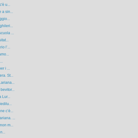
'è u...
a sin...
ggio...
ileri...
cuola ...
tat...
o l’...
amo...
..
r i ...
ra. St...
ariana...
evitor...
 Lur...
edilu...
ne c’è...
iana. ...
 non m...
n...