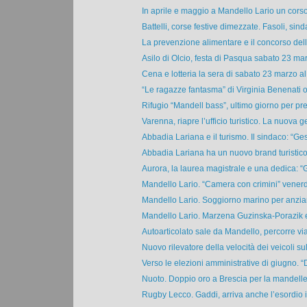
In aprile e maggio a Mandello Lario un corso d
Battelli, corse festive dimezzate. Fasoli, sind
La prevenzione alimentare e il concorso della 
Asilo di Olcio, festa di Pasqua sabato 23 marz
Cena e lotteria la sera di sabato 23 marzo al 
“Le ragazze fantasma” di Virginia Benenati og
Rifugio “Mandell bass”, ultimo giorno per pre
Varenna, riapre l’ufficio turistico. La nuova ge
Abbadia Lariana e il turismo. Il sindaco: “Gesti
Abbadia Lariana ha un nuovo brand turistico
Aurora, la laurea magistrale e una dedica: “G
Mandello Lario. “Camera con crimini” venerdì
Mandello Lario. Soggiorno marino per anzian
Mandello Lario. Marzena Guzinska-Porazik e l
Autoarticolato sale da Mandello, percorre via 
Nuovo rilevatore della velocità dei veicoli sull
Verso le elezioni amministrative di giugno. “D
Nuoto. Doppio oro a Brescia per la mandelle
Rugby Lecco. Gaddi, arriva anche l’esordio i