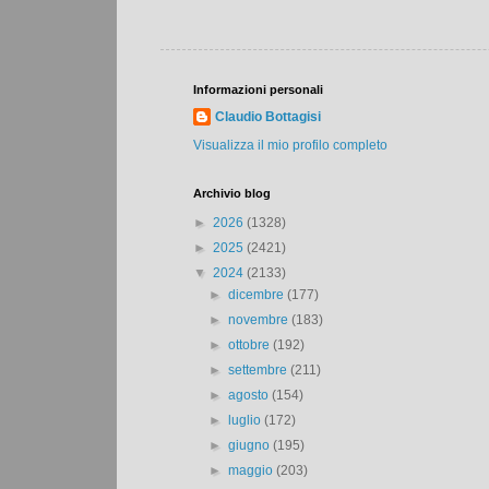
Informazioni personali
Claudio Bottagisi
Visualizza il mio profilo completo
Archivio blog
►
2026
(1328)
►
2025
(2421)
▼
2024
(2133)
►
dicembre
(177)
►
novembre
(183)
►
ottobre
(192)
►
settembre
(211)
►
agosto
(154)
►
luglio
(172)
►
giugno
(195)
►
maggio
(203)