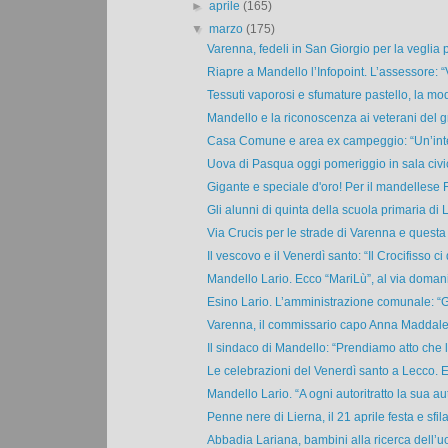
►
aprile
(165)
▼
marzo
(175)
Varenna, fedeli in San Giorgio per la veglia 
Riapre a Mandello l’Infopoint. L’assessore: “V
Tessuti vaporosi e sfumature pastello, la moda
Mandello e la riconoscenza ai veterani del g
Casa Comune e area ex campeggio: “Un’inte
Uova di Pasqua oggi pomeriggio in sala civic
Gigante e speciale d'oro! Per il mandellese F
Gli alunni di quinta della scuola primaria di Li
Via Crucis per le strade di Varenna e questa 
Il vescovo e il Venerdì santo: “Il Crocifisso ci d
Mandello Lario. Ecco “MariLù”, al via domani 
Esino Lario. L’amministrazione comunale: “Gr
Varenna, il commissario capo Anna Maddalen
Il sindaco di Mandello: “Prendiamo atto che l
Le celebrazioni del Venerdì santo a Lecco. Ec
Mandello Lario. “A ogni autoritratto la sua autr
Penne nere di Lierna, il 21 aprile festa e sfila
Abbadia Lariana, bambini alla ricerca dell’uo