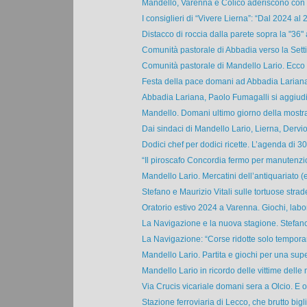
Mandello, Varenna e Colico aderiscono con u
I consiglieri di “Vivere Lierna”: “Dal 2024 al 2
Distacco di roccia dalla parete sopra la "36" a
Comunità pastorale di Abbadia verso la Setti
Comunità pastorale di Mandello Lario. Ecco g
Festa della pace domani ad Abbadia Lariana 
Abbadia Lariana, Paolo Fumagalli si aggiudica
Mandello. Domani ultimo giorno della mostra 
Dai sindaci di Mandello Lario, Lierna, Dervio,
Dodici chef per dodici ricette. L’agenda di 30 
“Il piroscafo Concordia fermo per manutenzi
Mandello Lario. Mercatini dell’antiquariato (e
Stefano e Maurizio Vitali sulle tortuose strade
Oratorio estivo 2024 a Varenna. Giochi, labora
La Navigazione e la nuova stagione. Stefan
La Navigazione: “Corse ridotte solo tempora
Mandello Lario. Partita e giochi per una super
Mandello Lario in ricordo delle vittime delle m
Via Crucis vicariale domani sera a Olcio. E og
Stazione ferroviaria di Lecco, che brutto biglie