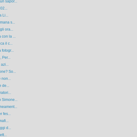
n sapor...
02...
 Li...
mana s...
li ora...
con la ...
 il c...
fotogr...
 Per...
azi...
one? So...
 non...
 de...
tori...
o Simone...
neament...
 fes...
afi...
gi d...
tt...