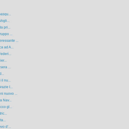
pasqu...
ogli...
 pri...
ruppo ...
ressante ...
a ad A...
ederi...
er...
sera ...
...
il nu...
azie I...
i nuovo ...
a Nav...
co gl...
ic...
ta...
vo d’...