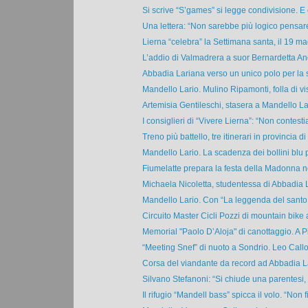
Si scrive “S’games” si legge condivisione. E c
Una lettera: “Non sarebbe più logico pensare 
Lierna “celebra” la Settimana santa, il 19 ma
L’addio di Valmadrera a suor Bernardetta Angh
Abbadia Lariana verso un unico polo per la s
Mandello Lario. Mulino Ripamonti, folla di visi
Artemisia Gentileschi, stasera a Mandello Lari
I consiglieri di “Vivere Lierna”: “Non contesti
Treno più battello, tre itinerari in provincia di .
Mandello Lario. La scadenza dei bollini blu pe
Fiumelatte prepara la festa della Madonna ne
Michaela Nicoletta, studentessa di Abbadia L
Mandello Lario. Con “La leggenda del santo b
Circuito Master Cicli Pozzi di mountain bike a
Memorial "Paolo D’Aloja" di canottaggio. A Pi
“Meeting Snef” di nuoto a Sondrio. Leo Callo
Corsa del viandante da record ad Abbadia Lar
Silvano Stefanoni: “Si chiude una parentesi,
Il rifugio “Mandell bass” spicca il volo. “Non fi