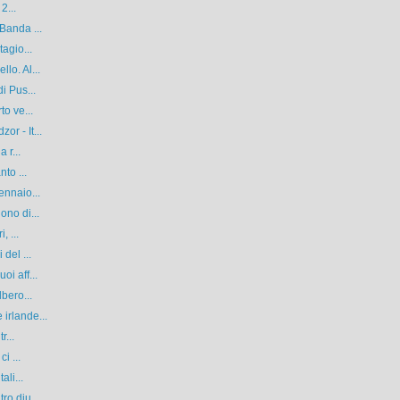
2...
Banda ...
agio...
lo. Al...
i Pus...
to ve...
r - It...
 r...
to ...
ennaio...
ono di...
, ...
del ...
i aff...
bero...
irlande...
r...
i ...
ali...
ro diu...