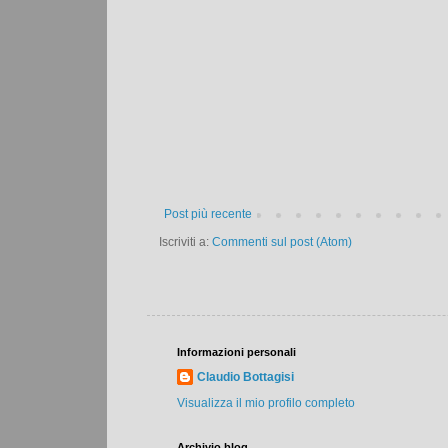
Post più recente
Iscriviti a:
Commenti sul post (Atom)
Informazioni personali
Claudio Bottagisi
Visualizza il mio profilo completo
Archivio blog