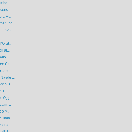
imbo ...
cens...
o a Ma...
ani pr...
 nuovo...
..
’Orat...
i al...
llo ...
o Call...
te su...
Natale ...
cio is...
 I...
 Oggi ...
a in ...
go M...
o, imm...
corso...
li d...