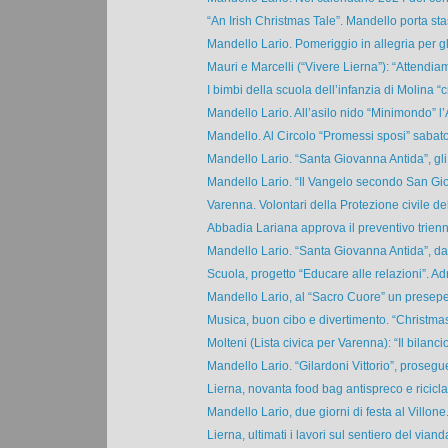
“An Irish Christmas Tale”. Mandello porta stas
Mandello Lario. Pomeriggio in allegria per gli
Mauri e Marcelli (“Vivere Lierna”): “Attendiamo
I bimbi della scuola dell’infanzia di Molina “c
Mandello Lario. All’asilo nido “Minimondo” l’
Mandello. Al Circolo “Promessi sposi” sabato 
Mandello Lario. “Santa Giovanna Antida”, gli 
Mandello Lario. “Il Vangelo secondo San Giorg
Varenna. Volontari della Protezione civile del
Abbadia Lariana approva il preventivo triennal
Mandello Lario. “Santa Giovanna Antida”, dal
Scuola, progetto “Educare alle relazioni”. Adr
Mandello Lario, al “Sacro Cuore” un presepe
Musica, buon cibo e divertimento. “Christmas 
Molteni (Lista civica per Varenna): “Il bilancio
Mandello Lario. “Gilardoni Vittorio”, prosegue 
Lierna, novanta food bag antispreco e riciclabi
Mandello Lario, due giorni di festa al Villone. 
Lierna, ultimati i lavori sul sentiero del viand