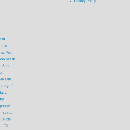
Privacy Policy
 di...
e la ...
na. Pe...
 per ric...
 San ...
:...
ia Lun...
atograf...
a. L...
or...
gennai...
nza n...
rucis ...
a "Gi...