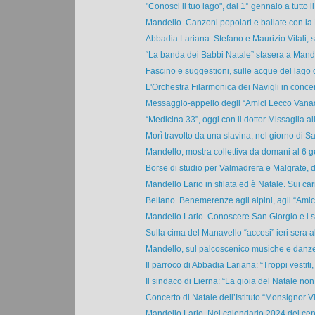
"Conosci il tuo lago", dal 1° gennaio a tutto il 
Mandello. Canzoni popolari e ballate con la 
Abbadia Lariana. Stefano e Maurizio Vitali, st
“La banda dei Babbi Natale” stasera a Mandel
Fascino e suggestioni, sulle acque del lago d
L'Orchestra Filarmonica dei Navigli in concer
Messaggio-appello degli “Amici Lecco Vanadzo
“Medicina 33”, oggi con il dottor Missaglia alla
Morì travolto da una slavina, nel giorno di San
Mandello, mostra collettiva da domani al 6 g
Borse di studio per Valmadrera e Malgrate, d
Mandello Lario in sfilata ed è Natale. Sui carri
Bellano. Benemerenze agli alpini, agli “Amici 
Mandello Lario. Conoscere San Giorgio e i suo
Sulla cima del Manavello “accesi” ieri sera al
Mandello, sul palcoscenico musiche e danze 
Il parroco di Abbadia Lariana: “Troppi vestiti, t
Il sindaco di Lierna: “La gioia del Natale non c
Concerto di Natale dell’Istituto “Monsignor Vit
Mandello Lario. Nel calendario 2024 del cent