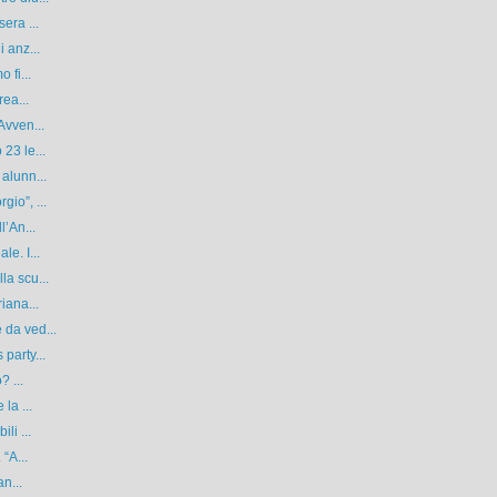
era ...
 anz...
 fi...
rea...
Avven...
23 le...
alunn...
io”, ...
l’An...
e. I...
la scu...
iana...
 da ved...
party...
? ...
la ...
li ...
“A...
an...