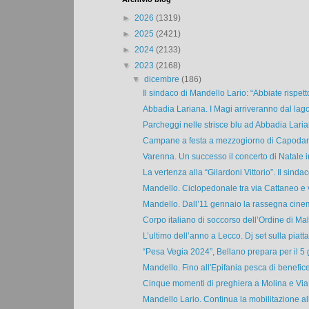
►
2026
(1319)
►
2025
(2421)
►
2024
(2133)
▼
2023
(2168)
▼
dicembre
(186)
Il sindaco di Mandello Lario: “Abbiate rispetto
Abbadia Lariana. I Magi arriveranno dal lago 
Parcheggi nelle strisce blu ad Abbadia Laria
Campane a festa a mezzogiorno di Capodanno
Varenna. Un successo il concerto di Natale in
La vertenza alla “Gilardoni Vittorio”. Il sindaco
Mandello. Ciclopedonale tra via Cattaneo e v
Mandello. Dall’11 gennaio la rassegna cinem
Corpo italiano di soccorso dell’Ordine di Malt
L’ultimo dell’anno a Lecco. Dj set sulla piattaf
“Pesa Vegia 2024”, Bellano prepara per il 5 
Mandello. Fino all'Epifania pesca di benefice
Cinque momenti di preghiera a Molina e Via C
Mandello Lario. Continua la mobilitazione all