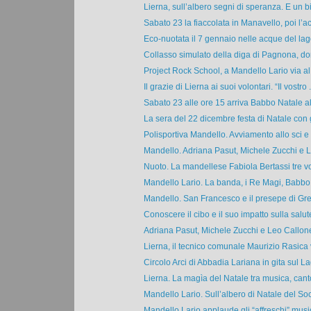
Lierna, sull’albero segni di speranza. E un b
Sabato 23 la fiaccolata in Manavello, poi l’ac
Eco-nuotata il 7 gennaio nelle acque del lag
Collasso simulato della diga di Pagnona, dom
Project Rock School, a Mandello Lario via al
Il grazie di Lierna ai suoi volontari. “Il vostro .
Sabato 23 alle ore 15 arriva Babbo Natale all
La sera del 22 dicembre festa di Natale con gl
Polisportiva Mandello. Avviamento allo sci e a
Mandello. Adriana Pasut, Michele Zucchi e Le
Nuoto. La mandellese Fabiola Bertassi tre vol
Mandello Lario. La banda, i Re Magi, Babbo 
Mandello. San Francesco e il presepe di Grec
Conoscere il cibo e il suo impatto sulla salute.
Adriana Pasut, Michele Zucchi e Leo Callone.
Lierna, il tecnico comunale Maurizio Rasica v
Circolo Arci di Abbadia Lariana in gita sul La
Lierna. La magìa del Natale tra musica, cant
Mandello Lario. Sull’albero di Natale del Soc
Mandello Lario applaude gli “affreschi” musica