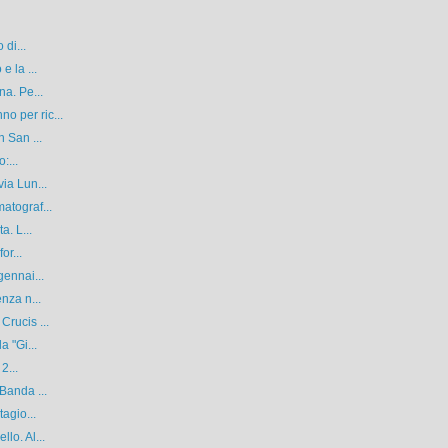
 di...
e la ...
na. Pe...
 per ric...
 San ...
:...
ia Lun...
atograf...
a. L...
or...
gennai...
nza n...
rucis ...
a "Gi...
2...
Banda ...
agio...
lo. Al...