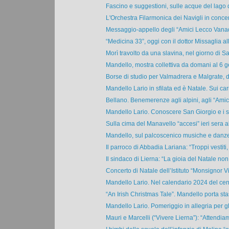
Fascino e suggestioni, sulle acque del lago d
L'Orchestra Filarmonica dei Navigli in concer
Messaggio-appello degli “Amici Lecco Vanadzo
“Medicina 33”, oggi con il dottor Missaglia alla
Morì travolto da una slavina, nel giorno di San
Mandello, mostra collettiva da domani al 6 g
Borse di studio per Valmadrera e Malgrate, d
Mandello Lario in sfilata ed è Natale. Sui carri
Bellano. Benemerenze agli alpini, agli “Amici 
Mandello Lario. Conoscere San Giorgio e i suo
Sulla cima del Manavello “accesi” ieri sera al
Mandello, sul palcoscenico musiche e danze 
Il parroco di Abbadia Lariana: “Troppi vestiti, t
Il sindaco di Lierna: “La gioia del Natale non c
Concerto di Natale dell’Istituto “Monsignor Vit
Mandello Lario. Nel calendario 2024 del cent
“An Irish Christmas Tale”. Mandello porta stas
Mandello Lario. Pomeriggio in allegria per gli
Mauri e Marcelli (“Vivere Lierna”): “Attendiamo