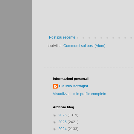
Post più recente
Iscriviti a:
Commenti sul post (Atom)
Informazioni personali
Claudio Bottagisi
Visualizza il mio profilo completo
Archivio blog
►
2026
(1319)
►
2025
(2421)
►
2024
(2133)