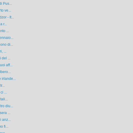
i Pus...
to ve...
r - It...
 r...
to ...
ennaio...
ono di...
, ...
del ...
i aff...
bero...
irlande...
r...
i ...
ali...
ro diu...
era ...
 anz...
 fi...