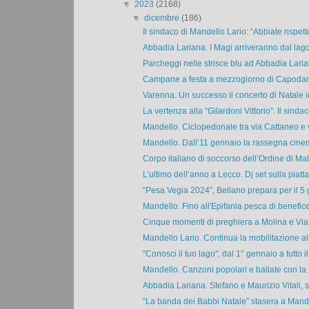
▼
2023
(2168)
▼
dicembre
(186)
Il sindaco di Mandello Lario: “Abbiate rispetto
Abbadia Lariana. I Magi arriveranno dal lago 
Parcheggi nelle strisce blu ad Abbadia Laria
Campane a festa a mezzogiorno di Capodanno
Varenna. Un successo il concerto di Natale in
La vertenza alla “Gilardoni Vittorio”. Il sindaco
Mandello. Ciclopedonale tra via Cattaneo e v
Mandello. Dall’11 gennaio la rassegna cinem
Corpo italiano di soccorso dell’Ordine di Malt
L’ultimo dell’anno a Lecco. Dj set sulla piattaf
“Pesa Vegia 2024”, Bellano prepara per il 5 
Mandello. Fino all'Epifania pesca di benefice
Cinque momenti di preghiera a Molina e Via C
Mandello Lario. Continua la mobilitazione all
"Conosci il tuo lago", dal 1° gennaio a tutto il 
Mandello. Canzoni popolari e ballate con la 
Abbadia Lariana. Stefano e Maurizio Vitali, st
“La banda dei Babbi Natale” stasera a Mandel