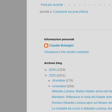
Post più recente
Iscriviti a:
Commenti sul post (Atom)
Informazioni personali
Claudio Bottagisi
Visualizza il mio profilo completo
Archivio blog
►
2026
(1319)
▼
2025
(2421)
►
dicembre
(178)
▼
novembre
(209)
Abbadia Lariana. Babbo Natale arriva dal lag
Mandello. Riflessioni in vista del Natale doma
Domani Abbadia Lariana apre sul Museo setifi
La ciclabile tra Lecco e Abbadia Lariana, dom