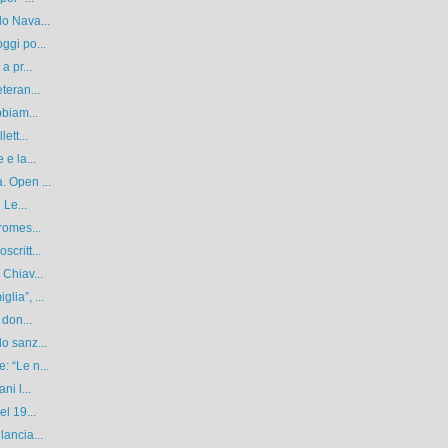
do Nava...
ggi po...
a pr...
teran...
bbiam...
ett...
e la...
. Open ...
 Le...
romes...
critt...
 Chiav...
lia”, ...
 don...
o sanz...
 “Le n...
ni l...
l 19...
lancia...