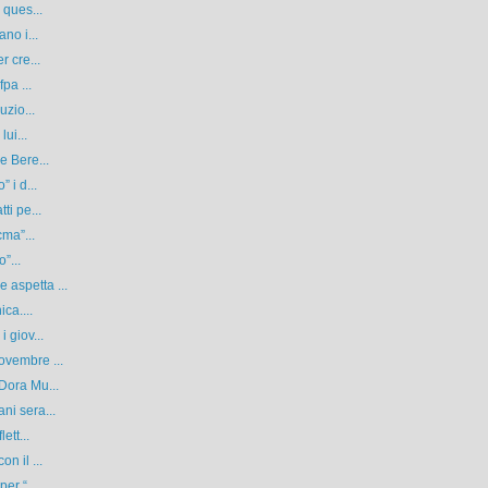
 ques...
no i...
r cre...
pa ...
uzio...
ui...
e Bere...
 i d...
ti pe...
cma”...
”...
aspetta ...
ca....
 giov...
ovembre ...
Dora Mu...
ni sera...
ett...
n il ...
er “...