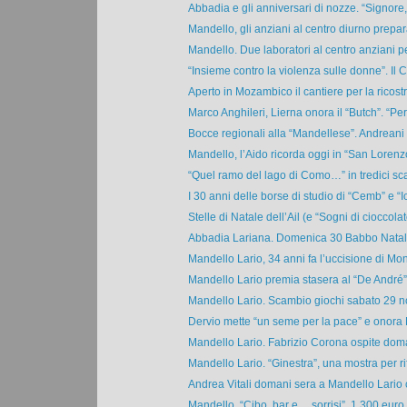
Abbadia e gli anniversari di nozze. “Signore,
Mandello, gli anziani al centro diurno prepara
Mandello. Due laboratori al centro anziani pe
“Insieme contro la violenza sulle donne”. Il Cf
Aperto in Mozambico il cantiere per la ricostr
Marco Anghileri, Lierna onora il “Butch”. “Per l
Bocce regionali alla “Mandellese”. Andreani 
Mandello, l’Aido ricorda oggi in “San Lorenzo”
“Quel ramo del lago di Como…” in tredici scat
I 30 anni delle borse di studio di “Cemb” e “I
Stelle di Natale dell’Ail (e “Sogni di cioccolato
Abbadia Lariana. Domenica 30 Babbo Natale 
Mandello Lario, 34 anni fa l’uccisione di Moni
Mandello Lario premia stasera al “De André” i
Mandello Lario. Scambio giochi sabato 29 n
Dervio mette “un seme per la pace” e onora 
Mandello Lario. Fabrizio Corona ospite doma
Mandello Lario. “Ginestra”, una mostra per rifl
Andrea Vitali domani sera a Mandello Lario co
Mandello. “Cibo, bar e… sorrisi”, 1.300 euro p