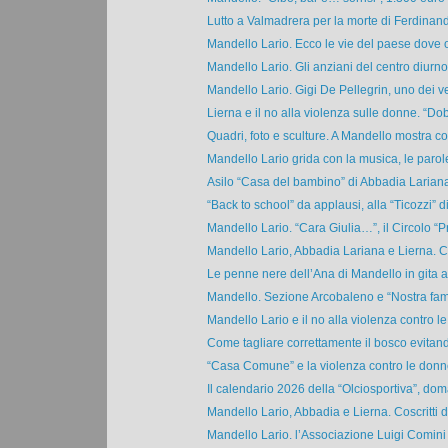
Lutto a Valmadrera per la morte di Ferdinan
Mandello Lario. Ecco le vie del paese dove o
Mandello Lario. Gli anziani del centro diurno 
Mandello Lario. Gigi De Pellegrin, uno dei ve
Lierna e il no alla violenza sulle donne. “Do
Quadri, foto e sculture. A Mandello mostra coll
Mandello Lario grida con la musica, le parole 
Asilo “Casa del bambino” di Abbadia Lariana
“Back to school” da applausi, alla “Ticozzi” di
Mandello Lario. “Cara Giulia…”, il Circolo “P
Mandello Lario, Abbadia Lariana e Lierna. Cos
Le penne nere dell’Ana di Mandello in gita a
Mandello. Sezione Arcobaleno e “Nostra famig
Mandello Lario e il no alla violenza contro le
Come tagliare correttamente il bosco evitand
“Casa Comune” e la violenza contro le donne:
Il calendario 2026 della “Olciosportiva”, doma
Mandello Lario, Abbadia e Lierna. Coscritti de
Mandello Lario. l’Associazione Luigi Comini 