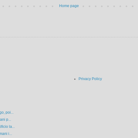
Home page
Privacy Policy
o, poi...
ni p...
cio la...
ani i...