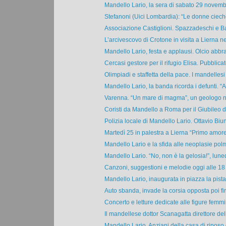
Mandello Lario, la sera di sabato 29 novembre
Stefanoni (Uici Lombardia): “Le donne cieche
Associazione Castiglioni. Spazzadeschi e Bar
L’arcivescovo di Crotone in visita a Lierna nel
Mandello Lario, festa e applausi. Olcio abbrac
Cercasi gestore per il rifugio Elisa. Pubblicato
Olimpiadi e staffetta della pace. I mandellesi 
Mandello Lario, la banda ricorda i defunti. “At
Varenna. “Un mare di magma”, un geologo ne
Coristi da Mandello a Roma per il Giubileo de
Polizia locale di Mandello Lario. Ottavio Biun
Martedì 25 in palestra a Lierna “Primo amore”
Mandello Lario e la sfida alle neoplasie polm
Mandello Lario. “No, non è la gelosia!”, luned
Canzoni, suggestioni e melodie oggi alle 18 
Mandello Lario, inaugurata in piazza la pista 
Auto sbanda, invade la corsia opposta poi fin
Concerto e letture dedicate alle figure femmini
Il mandellese dottor Scanagatta direttore dell
Mandello Lario. Anziani della casa di riposo e