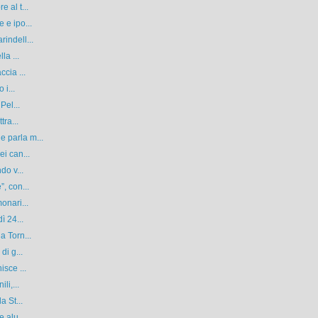
 al t...
 e ipo...
indell...
la ...
cia ...
 i...
Pel...
tra...
 parla m...
i can...
do v...
, con...
onari...
ì 24...
a Torn...
di g...
isce ...
li,...
a St...
 alu...