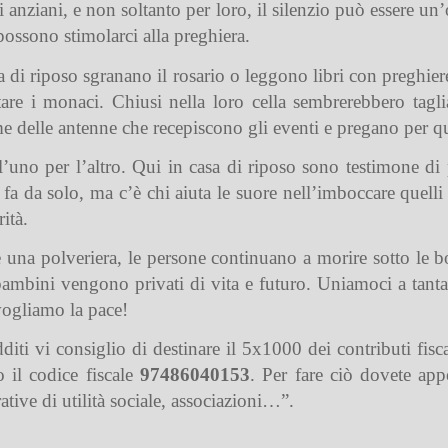
ti anziani, e non soltanto per loro, il silenzio può essere un
ossono stimolarci alla preghiera.
a di riposo sgranano il rosario o leggono libri con preghier
tare i monaci. Chiusi nella loro cella sembrerebbero tagl
e delle antenne che recepiscono gli eventi e pregano per qu
l’uno per l’altro. Qui in casa di riposo sono testimone di 
a fa da solo, ma c’è chi aiuta le suore nell’imboccare quell
rità.
una polveriera, le persone continuano a morire sotto le b
 bambini vengono privati di vita e futuro. Uniamoci a tan
vogliamo la pace!
iti vi consiglio di destinare il 5x1000 dei contributi fisca
il codice fiscale
97486040153
. Per fare ciò dovete appo
tive di utilità sociale, associazioni…”.