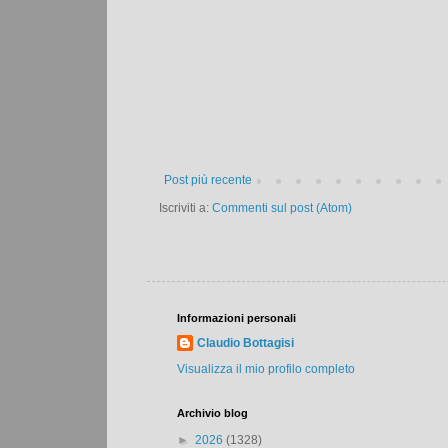
Post più recente
Iscriviti a:
Commenti sul post (Atom)
Informazioni personali
Claudio Bottagisi
Visualizza il mio profilo completo
Archivio blog
►
2026
(1328)