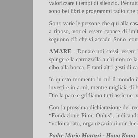
valorizzare i tempi di silenzio. Per tut
sono bei libri e programmi radio che p
Sono varie le persone che qui alla cas
a riposo, vorrei essere capace di imi
seguono ciò che vi accade. Sono
com
AMARE
- Donare noi stessi, essere 
spingere la carrozzella a chi non ce l
cibo alla bocca. E tanti altri gesti di ca
In questo momento in cui il mondo è 
investire in armi, mentre migliaia di
Dio la pace e gridiamo tutti assieme: 
Con la prossima dichiarazione dei redd
“Fondazione Pime Onlus”, indicando 
“volontariato, organizzazioni non lucra
Padre Mario Marazzi - Hong Kong