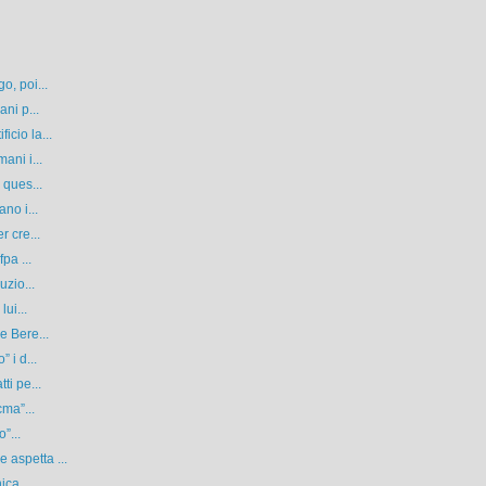
o, poi...
ni p...
cio la...
ani i...
 ques...
no i...
r cre...
pa ...
uzio...
ui...
e Bere...
 i d...
ti pe...
cma”...
”...
aspetta ...
ca....