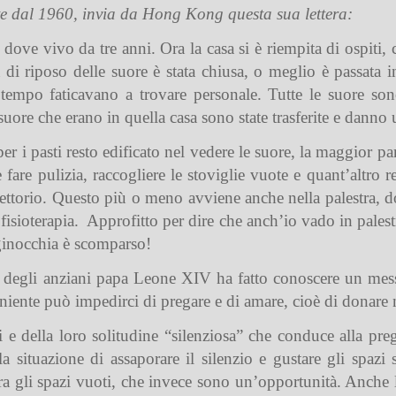
e dal 1960, invia da Hong Kong questa sua lettera:
o dove vivo da tre anni. Ora la casa si è riempita di ospiti,
 di riposo delle suore è stata chiusa, o meglio è passata 
tempo faticavano a trovare personale. Tutte le suore son
ore che erano in quella casa sono state trasferite e danno 
r i pasti resto edificato nel vedere le suore, la maggior pa
e fare pulizia, raccogliere le stoviglie vuote e quant’altro
fettorio. Questo più o meno avviene anche nella palestra, 
fisioterapia.
Approfitto per dire che anch’io vado in palestr
 ginocchia è scomparso!
degli anziani papa Leone XIV ha fatto conoscere un messagg
iente può impedirci di pregare e di amare, cioè di donare noi
i e della loro solitudine “silenziosa” che conduce alla pr
la situazione di assaporare il silenzio e gustare gli spazi
ura gli spazi vuoti, che invece sono un’opportunità. Anche