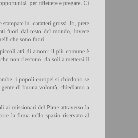
’opportunità
per riflettere e pregare. Ci
e stampate in
caratteri grossi. Io, prete
iati fuori dal resto del mondo, invece
elli che sono fuori.
piccoli atti di amore: il più comune è
i che non riescono
da soli a mettersi il
ombe, i popoli europei si chiedono se
ta gente di buona volontà, chiediamo a
li ai missionari del Pime attraverso la
rre la firma nello spazio riservato al