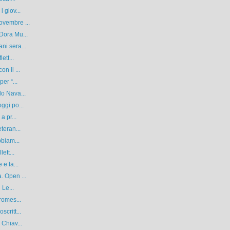
 giov...
ovembre ...
Dora Mu...
ni sera...
ett...
n il ...
er “...
do Nava...
ggi po...
a pr...
teran...
bbiam...
ett...
e la...
. Open ...
 Le...
romes...
critt...
 Chiav...