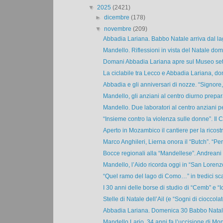
▼
2025
(2421)
►
dicembre
(178)
▼
novembre
(209)
Abbadia Lariana. Babbo Natale arriva dal lag
Mandello. Riflessioni in vista del Natale doma
Domani Abbadia Lariana apre sul Museo setifi
La ciclabile tra Lecco e Abbadia Lariana, dom
Abbadia e gli anniversari di nozze. “Signore,
Mandello, gli anziani al centro diurno prepara
Mandello. Due laboratori al centro anziani pe
“Insieme contro la violenza sulle donne”. Il Cf
Aperto in Mozambico il cantiere per la ricostr
Marco Anghileri, Lierna onora il “Butch”. “Per l
Bocce regionali alla “Mandellese”. Andreani 
Mandello, l’Aido ricorda oggi in “San Lorenzo”
“Quel ramo del lago di Como…” in tredici scat
I 30 anni delle borse di studio di “Cemb” e “I
Stelle di Natale dell’Ail (e “Sogni di cioccolato
Abbadia Lariana. Domenica 30 Babbo Natale 
Mandello Lario, 34 anni fa l’uccisione di Moni