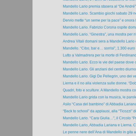
Mandello Lario premia stasera al “De André” i
Mandello Lario. Scambio giochi sabato 29 n
Dervio mette “un seme per la pace” e onora 
Mandello Lario. Fabrizio Corona ospite doma
Mandello Lario. “Ginestra”, una mostra per rifl
Andrea Vitali domani sera a Mandello Lario co
Mandello. “Cibo, bar e… sorrisi”, 1.300 euro p
Lutto a Valmadrera per la morte di Ferdinan
Mandello Lario. Ecco le vie del paese dove o
Mandello Lario. Gli anziani del centro diurno 
Mandello Lario. Gigi De Pellegrin, uno dei ve
Lierna e il no alla violenza sulle donne. “Do
Quadri, foto e sculture. A Mandello mostra coll
Mandello Lario grida con la musica, le parole 
Asilo “Casa del bambino” di Abbadia Lariana
“Back to school” da applausi, alla “Ticozzi” di
Mandello Lario. “Cara Giulia…”, il Circolo “P
Mandello Lario, Abbadia Lariana e Lierna. Cos
Le penne nere dell’Ana di Mandello in gita a