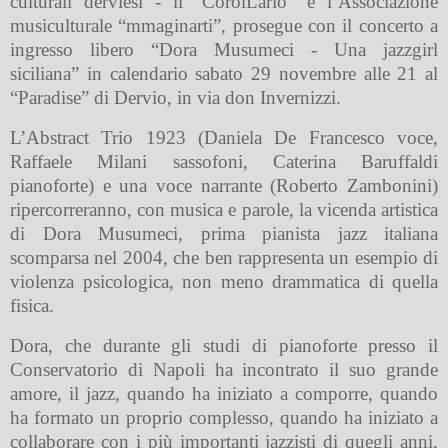
culturali derviesi - il “CorolLario” e l’Associazione
musiculturale “mmaginarti”, prosegue con il concerto a
ingresso libero “Dora Musumeci - Una jazzgirl
siciliana” in calendario sabato 29 novembre alle 21 al
“Paradise” di Dervio, in via don Invernizzi.
L’Abstract Trio 1923 (Daniela De Francesco voce,
Raffaele Milani sassofoni, Caterina Baruffaldi
pianoforte) e una voce narrante (Roberto Zambonini)
ripercorreranno, con musica e parole, la vicenda artistica
di Dora Musumeci, prima pianista jazz italiana
scomparsa nel 2004, che ben rappresenta un esempio di
violenza psicologica, non meno drammatica di quella
fisica.
Dora, che durante gli studi di pianoforte presso il
Conservatorio di Napoli ha incontrato il suo grande
amore, il jazz, quando ha iniziato a comporre, quando
ha formato un proprio complesso, quando ha iniziato a
collaborare con i più importanti jazzisti di quegli anni,