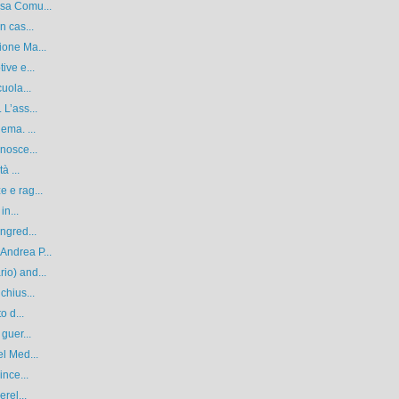
asa Comu...
n cas...
ione Ma...
ive e...
uola...
L’ass...
ema. ...
nosce...
à ...
 e rag...
in...
ngred...
Andrea P...
io) and...
chius...
o d...
guer...
el Med...
ince...
rel...