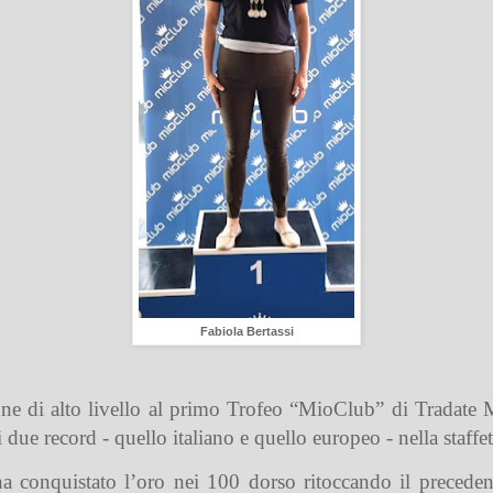
Fabiola Bertassi
ione di alto livello al primo Trofeo “MioClub” di Tradate 
due record - quello italiano e quello europeo - nella staffe
ha conquistato l’oro nei 100 dorso ritoccando il precede