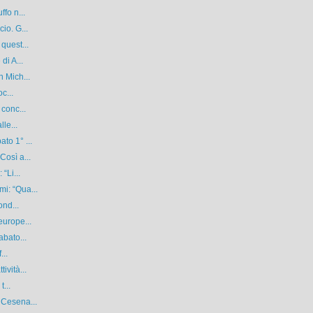
fo n...
io. G...
quest...
di A...
n Mich...
c...
 conc...
le...
to 1° ...
Così a...
“Li...
i: “Qua...
ond...
europe...
abato...
...
ività...
t...
 Cesena...