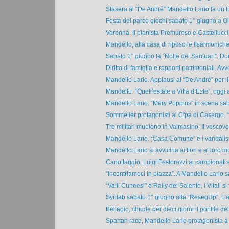
Stasera al “De André” Mandello Lario fa un tuf
Festa del parco giochi sabato 1° giugno a Olc
Varenna. Il pianista Premuroso e Castellucci 
Mandello, alla casa di riposo le fisarmoniche 
Sabato 1° giugno la “Notte dei Santuari”. Do
Diritto di famiglia e rapporti patrimoniali. Avvo
Mandello Lario. Applausi al “De André” per il
Mandello. “Quell’estate a Villa d’Este”, oggi al
Mandello Lario. “Mary Poppins” in scena saba
Sommelier protagonisti al Cfpa di Casargo. “
Tre militari muoiono in Valmasino. Il vescovo: 
Mandello Lario. “Casa Comune” e i vandalism
Mandello Lario si avvicina ai fiori e al loro m
Canottaggio. Luigi Festorazzi ai campionati 
“Incontriamoci in piazza”. A Mandello Lario s
“Valli Cuneesi” e Rally del Salento, i Vitali si f
Synlab sabato 1° giugno alla “ResegUp”. L’att
Bellagio, chiude per dieci giorni il pontile del 
Spartan race, Mandello Lario protagonista a