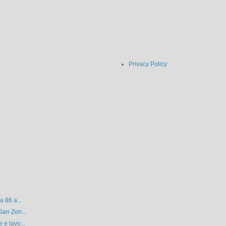
Privacy Policy
a 86 a...
San Zen...
 e lavo...