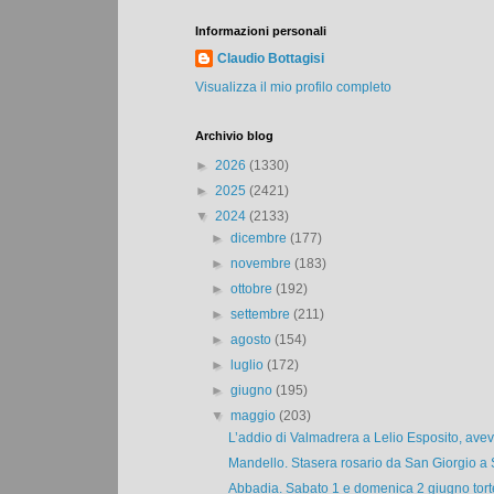
Informazioni personali
Claudio Bottagisi
Visualizza il mio profilo completo
Archivio blog
►
2026
(1330)
►
2025
(2421)
▼
2024
(2133)
►
dicembre
(177)
►
novembre
(183)
►
ottobre
(192)
►
settembre
(211)
►
agosto
(154)
►
luglio
(172)
►
giugno
(195)
▼
maggio
(203)
L’addio di Valmadrera a Lelio Esposito, avev
Mandello. Stasera rosario da San Giorgio a 
Abbadia. Sabato 1 e domenica 2 giugno torte