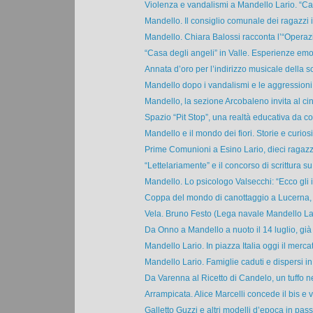
Violenza e vandalismi a Mandello Lario. “C
Mandello. Il consiglio comunale dei ragazzi i
Mandello. Chiara Balossi racconta l’“Operaz
“Casa degli angeli” in Valle. Esperienze emot
Annata d’oro per l’indirizzo musicale della sc
Mandello dopo i vandalismi e le aggressioni. 
Mandello, la sezione Arcobaleno invita al cin
Spazio “Pit Stop”, una realtà educativa da co
Mandello e il mondo dei fiori. Storie e curiosit
Prime Comunioni a Esino Lario, dieci ragazze
“Lettelariamente” e il concorso di scrittura su 
Mandello. Lo psicologo Valsecchi: “Ecco gli i
Coppa del mondo di canottaggio a Lucerna, 
Vela. Bruno Festo (Lega navale Mandello Lar
Da Onno a Mandello a nuoto il 14 luglio, già 
Mandello Lario. In piazza Italia oggi il mercat
Mandello Lario. Famiglie caduti e dispersi in 
Da Varenna al Ricetto di Candelo, un tuffo n
Arrampicata. Alice Marcelli concede il bis e v
Galletto Guzzi e altri modelli d’epoca in passe