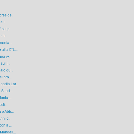
reside...
 i...
sul p...
 la ...
menta...
alla ZTL...
ortiv...
ul l...
aio qu...
l pro...
adia Lar...
Strad...
onia....
dì...
 e Abb...
nni d...
n il ...
Mandell...