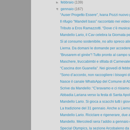
►
febbraio
(139)
▼
gennaio
(167)
“Auser Progetto Essere”, Ivana Pozzi nuovo p
Il rifugio “Mandell bass” raccontato nei video e
Tributo a Eros Ramazzotti. “Dove c’è musica” 
Mandello Lario, il Cav celebra la Giornata per
Sì al consumo sostenibile, no allo spreco ali
Lierna. Da domani le domande per accedere 
“Brusarem el ginèe”! Tutto pronto al campo sp
Maschere, truccabimbi e sfilata di Carnevale s
“Cascina don Guanella”. Nei giovedì di febbr
“Sono d’accordo, non raccogliere i bisogni de
Nasce il canale WhatsApp del Comune di Abb
Scrive da Mandello: “C'eravamo e ci risiamo. 
Abbadia Lariana verso la festa di Santa Apoll
Mandello Lario. Si gioca a scacchi tutti i giove
La tradizione del 31 gennaio. Anche a Lierna
Mandello Lario. Riciclare e rigenerare, due a
Mandello. Mercoledì sera l’addio a gennaio co
Special Olympics, la sezione Arcobaleno da 