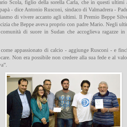
io Scola, figlio della sorella Carla, che in questi ultim
 papà - dice Antonio Rusconi, sindaco di Valmadrera - Pad
iasmo di vivere accanto agli ultimi. Il Premio Beppe Silve
cizia che Beppe aveva proprio con padre Mario. Negli ultim
comunità di suore in Sudan che accoglieva ragazze in di
come appassionato di calcio - aggiunge Rusconi - e finc
are. Non era possibile non credere alla sua fede e al valo
va”.