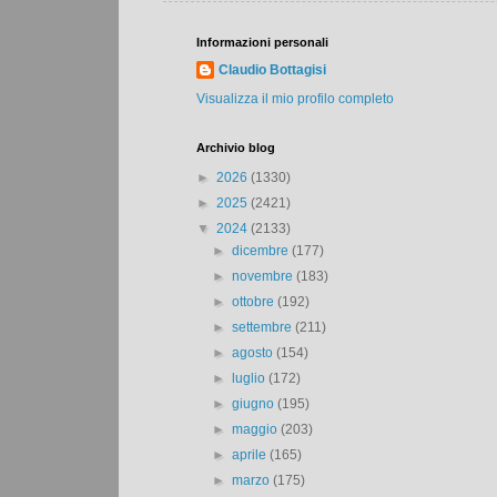
Informazioni personali
Claudio Bottagisi
Visualizza il mio profilo completo
Archivio blog
►
2026
(1330)
►
2025
(2421)
▼
2024
(2133)
►
dicembre
(177)
►
novembre
(183)
►
ottobre
(192)
►
settembre
(211)
►
agosto
(154)
►
luglio
(172)
►
giugno
(195)
►
maggio
(203)
►
aprile
(165)
►
marzo
(175)