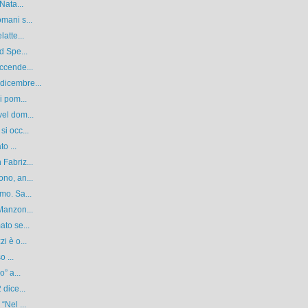
Nata...
mani s...
atte...
d Spe...
ccende...
dicembre...
i pom...
el dom...
i occ...
o ...
Fabriz...
no, an...
mo. Sa...
Manzon...
ato se...
i è o...
o ...
” a...
 dice...
“Nel ...