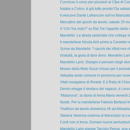
Concluso il corso per pizzaioli al Cfpa di Cas
Natale a Colico, è già tutto pronto! Da sabato
Il vescovo Dante Lafranconi sull’ex fidanzato 
Mercatino dei giochi da tavolo, sabato 25 nu
A “Chi l’ha visto?” su Rai Tre l’appello della 
Mandello. La strada pedonale che collega vi
Il mandellese Nicola Airò primo a Cerveteri e 
Scrive da Mandello: “I sacchi dei rifiuti non riti
Gratuità, la gioia di farsi dono. Mandello Lario
Mandello Lario. Disegni e pensieri degli alun
Museo della Moto Guzzi chiuso per il periodo 
Abbadia sesto comune in provincia per numer
Vitali navigatore di Rivaldi. E il Rally di Chius
Dervio elegge il sindaco dei ragazzi, è Leona
“Malanova”, la storia di Anna Maria venerdì 24
Nuoto. Per la mandellese Fabiola Bertassi tre
Triathlon da tavolo domenica 26 ad Abbadia 
Stasera Varenna osserva al telescopio la Lun
Conti non si trova. Domani nuove perlustrazi
Mandello Lario piange Tarcisio Pensa, una vi