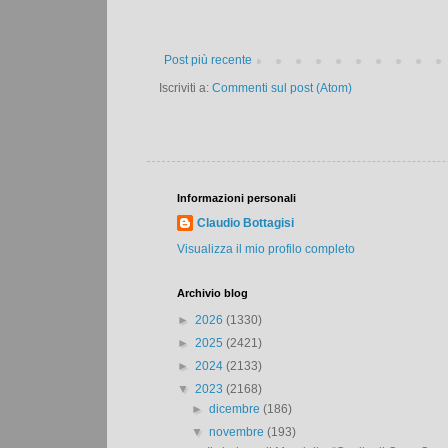
Post più recente
Iscriviti a:
Commenti sul post (Atom)
Informazioni personali
Claudio Bottagisi
Visualizza il mio profilo completo
Archivio blog
►
2026
(1330)
►
2025
(2421)
►
2024
(2133)
▼
2023
(2168)
►
dicembre
(186)
▼
novembre
(193)