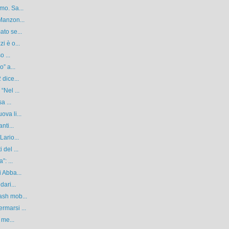
mo. Sa...
Manzon...
ato se...
i è o...
o ...
” a...
 dice...
“Nel ...
a ...
va li...
nti...
Lario...
del ...
: ...
 Abba...
dari...
ash mob...
rmarsi ...
 me...