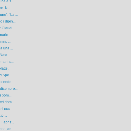
ne è s...
e. Nu...
e": “La ...
i dipin...
 Claudi...
arie. ...
ni, ...
a una ...
Nata...
mani s...
atte...
d Spe...
ccende...
dicembre...
i pom...
el dom...
i occ...
o ...
Fabriz...
no, an...