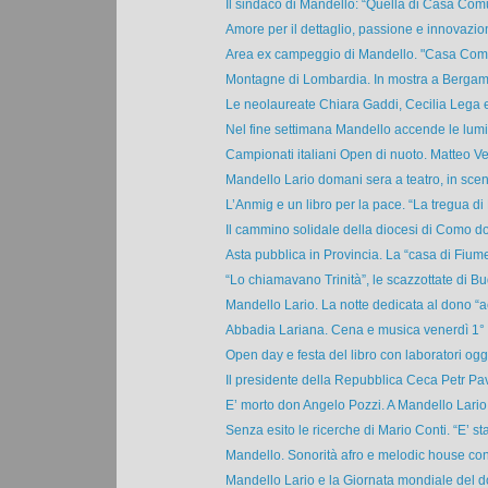
Il sindaco di Mandello: “Quella di Casa Comu
Amore per il dettaglio, passione e innovazion
Area ex campeggio di Mandello. "Casa Comun
Montagne di Lombardia. In mostra a Bergamo 
Le neolaureate Chiara Gaddi, Cecilia Lega e
Nel fine settimana Mandello accende le lumin
Campionati italiani Open di nuoto. Matteo Veni
Mandello Lario domani sera a teatro, in scen
L’Anmig e un libro per la pace. “La tregua di 
Il cammino solidale della diocesi di Como do
Asta pubblica in Provincia. La “casa di Fiumel
“Lo chiamavano Trinità”, le scazzottate di Bu
Mandello Lario. La notte dedicata al dono “a
Abbadia Lariana. Cena e musica venerdì 1° 
Open day e festa del libro con laboratori ogg
Il presidente della Repubblica Ceca Petr Pav
E’ morto don Angelo Pozzi. A Mandello Lario s
Senza esito le ricerche di Mario Conti. “E’ stat
Mandello. Sonorità afro e melodic house con 
Mandello Lario e la Giornata mondiale del do