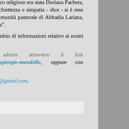
ico religioso era stata Doriana Pachera,
hiettezza e simpatia - dice - si è reso
omunità pastorale di Abbadia Lariana,
a”.
bio di informazioni relative ai nostri
rire attraverso il link
ngiorgio-mandello
, oppure con
o@gmail.com
.