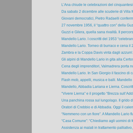
L’Ana chiude le celebrazioni del cinquantesi
Da sabato 2 dicembre alle scuderie di Villa 
Giovani democratici, Pietro Radaelli conferm
27 novembre 1956, il “quattro con” della Guzz
Guzzi e Gilera, quella sana rivalità. Il percors
Mandello Lario. I coscritti del 1953 “celebrano
Mandello Lario. Torneo di burraco e cena il 2
Zambra e la Coppa Davis vinta dagli azzurri: 
Gli alpini di Mandello Lario in gita alla Certos
Cena degli imprenditori, Valmadrera porta nuo
Mandello Lario. In San Giorgio il fascino di ca
Flash mob, appelli, musica e balli. Mandello 
Mandello, Abbadia Lariana e Lierna. Coscritti 
“Vivere Lierna” e il progetto “Brezza sull’Adda”
Una panchina rossa sul lungolago. Il grido di
Oratori di Crebbio e di Abbadia. Oggi il calen
“Nemmeno con un fiore”. A Mandello Lario fl
“Casa Comune”: “Chiediamo agli uomini di fe
Assistenza ai malati in trattamento palliativo,