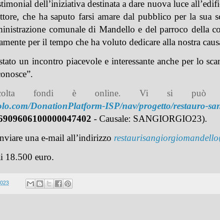
stimonial dell’iniziativa destinata a dare nuova luce all’edif
tore, che ha saputo farsi amare dal pubblico per la sua sc
inistrazione comunale di Mandello e del parroco della c
amente per il tempo che ha voluto dedicare alla nostra caus
tato un incontro piacevole e interessante anche per lo scam
conosce”.
olta fondi è online. Vi si può ade
olo.com/DonationPlatform-ISP/nav/progetto/restauro-sa
6909606100000047402
- Causale: SANGIORGIO23).
inviare una e-mail all’indirizzo
restaurisangiorgiomandell
ai 18.500 euro.
2023