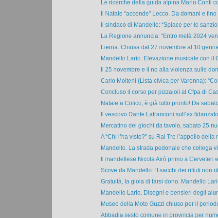
Le ricerche della guida alpina Mario Conti co
Il Natale “accende” Lecco. Da domani e fino a
Il sindaco di Mandello: “Spiace per le sanzio
La Regione annuncia: “Entro metà 2024 venti
Lierna. Chiusa dal 27 novembre al 10 gennaio
Mandello Lario. Elevazione musicale con il C
Il 25 novembre e il no alla violenza sulle donn
Carlo Molteni (Lista civica per Varenna): “Co
Concluso il corso per pizzaioli al Cfpa di Cas
Natale a Colico, è già tutto pronto! Da sabato
Il vescovo Dante Lafranconi sull’ex fidanzato 
Mercatino dei giochi da tavolo, sabato 25 nu
A “Chi l’ha visto?” su Rai Tre l’appello della 
Mandello. La strada pedonale che collega vi
Il mandellese Nicola Airò primo a Cerveteri e 
Scrive da Mandello: “I sacchi dei rifiuti non riti
Gratuità, la gioia di farsi dono. Mandello Lario
Mandello Lario. Disegni e pensieri degli alun
Museo della Moto Guzzi chiuso per il periodo 
Abbadia sesto comune in provincia per numer