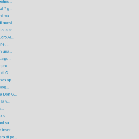
ntinu...
l 7 g...
ni ma...
 nuovi ...
 la st...
oro Al...
e. ...
n una...
argo...
 pro...
di G...
ovo ap...
mog...
a Don G...
la v...
...
 s...
ni su...
inver...
o di pe...