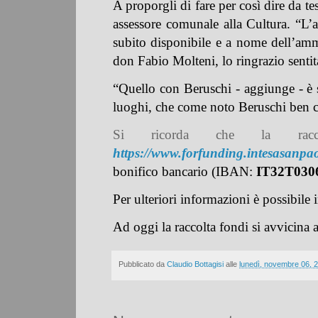
A proporgli di fare per così dire da te
assessore comunale alla Cultura. “L’at
subito disponibile e a nome dell’amm
don Fabio Molteni, lo ringrazio sentit
“Quello con Beruschi - aggiunge - è s
luoghi, che come noto Beruschi ben 
Si ricorda che la racc
https://www.forfunding.intesasanpa
bonifico bancario (IBAN:
IT32T030
Per ulteriori informazioni è possibile 
Ad oggi la raccolta fondi si avvicina 
Pubblicato da
Claudio Bottagisi
alle
lunedì, novembre 06, 