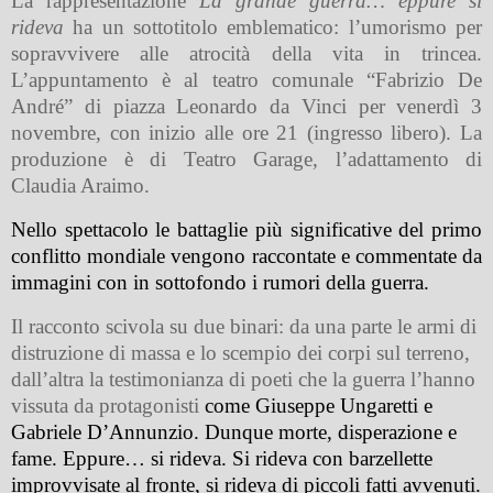
La rappresentazione
La grande guerra… eppure si
rideva
ha un sottotitolo emblematico: l’umorismo per
sopravvivere alle atrocità della vita in trincea.
L’appuntamento è al teatro comunale “Fabrizio De
André” di piazza Leonardo da Vinci per venerdì 3
novembre, con inizio alle ore 21 (ingresso libero). La
produzione è di Teatro Garage, l’adattamento di
Claudia Araimo.
Nello spettacolo le battaglie più significative del primo
conflitto mondiale vengono raccontate e commentate da
immagini con in sottofondo i rumori della guerra.
Il racconto scivola su due binari: da una parte le armi di
distruzione di massa e lo scempio dei corpi sul terreno,
dall’altra la testimonianza di poeti che la guerra l’hanno
vissuta da protagonisti
come Giuseppe Ungaretti e
Gabriele D’Annunzio.
Dunque morte, disperazione e
fame. Eppure… si rideva. Si rideva con barzellette
improvvisate al fronte, si rideva di piccoli fatti avvenuti.