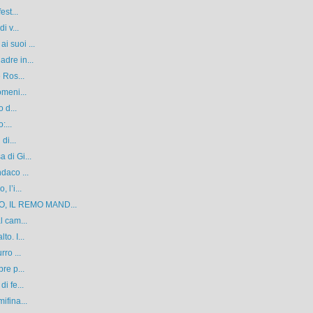
est...
i v...
i suoi ...
dre in...
 Ros...
omeni...
 d...
:...
di...
 di Gi...
daco ...
 l’i...
, IL REMO MAND...
l cam...
o. I...
ro ...
re p...
i fe...
ifina...