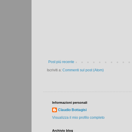
Post più recente
Iscriviti a:
Commenti sul post (Atom)
Informazioni personali
Claudio Bottagisi
Visualizza il mio profilo completo
Archivio blog