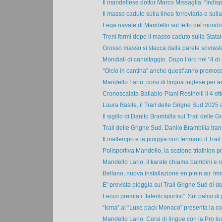
Il mandellese dottor Marco Missaglia: “Indis
Il masso caduto sulla linea ferroviaria e sulla
Lega navale di Mandello sul tetto del mondo.
Treni fermi dopo il masso caduto sulla Statale
Grosso masso si stacca dalla parete sovrasta
Mondiali di canottaggio. Dopo l’oro nel "4 di 
“Olcio in cantina” anche quest’anno promossa
Mandello Lario, corsi di lingua inglese per adu
Cronoscalata Ballabio-Piani Resinelli il 4 ott
Laura Basile, il Trail delle Grigne Sud 2025 al
Il sigillo di Danilo Brambilla sul Trail delle Gri
Trail delle Grigne Sud. Danilo Brambilla transi
Il maltempo e la pioggia non fermano il Trail 
Polisportiva Mandello, la sezione triathlon pr
Mandello Lario, il karate chiama bambini e ra
Bellano, nuova installazione en plein air. Im
E’ prevista pioggia sul Trail Grigne Sud di d
Lecco premia i “talenti sportivi”. Sul palco di p
“Icma” al “Luxe pack Monaco” presenta la col
Mandello Lario. Corsi di lingue con la Pro loc