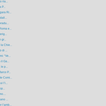
 ria...
 P...
ara Ri...
all...
oradu...
Roma e...
rig...
 gr...
la Chie...
 di ...
i: “Ve...
il Ga...
le p...
arco P...
de Comi...
 l’i...
pp...
o....
ano ...
 l’amb...