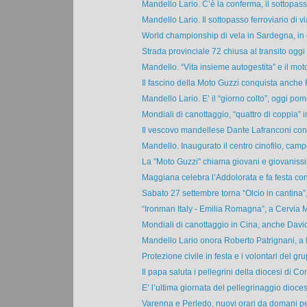
Mandello Lario. C’è la conferma, il sottopasso
Mandello Lario. Il sottopasso ferroviario di via
World championship di vela in Sardegna, in g
Strada provinciale 72 chiusa al transito oggi d
Mandello. “Vita insieme autogestita” e il mot
Il fascino della Moto Guzzi conquista anche 
Mandello Lario. E’ il “giorno colto”, oggi pome
Mondiali di canottaggio, “quattro di coppia” in
Il vescovo mandellese Dante Lafranconi con 
Mandello. Inaugurato il centro cinofilo, campo
La "Moto Guzzi" chiama giovani e giovanissim
Maggiana celebra l’Addolorata e fa festa con 
Sabato 27 settembre torna “Olcio in cantina”, 
“Ironman Italy - Emilia Romagna”, a Cervia M
Mondiali di canottaggio in Cina, anche Davi
Mandello Lario onora Roberto Patrignani, a lui
Protezione civile in festa e i volontari del gru
Il papa saluta i pellegrini della diocesi di Com
E’ l’ultima giornata del pellegrinaggio dioces
Varenna e Perledo, nuovi orari da domani per