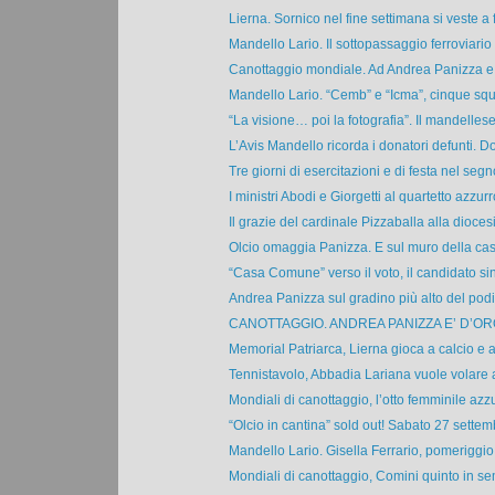
Lierna. Sornico nel fine settimana si veste a f
Mandello Lario. Il sottopassaggio ferroviario d
Canottaggio mondiale. Ad Andrea Panizza e a
Mandello Lario. “Cemb” e “Icma”, cinque squa
“La visione… poi la fotografia”. Il mandellese
L’Avis Mandello ricorda i donatori defunti. D
Tre giorni di esercitazioni e di festa nel segno
I ministri Abodi e Giorgetti al quartetto azzurro
Il grazie del cardinale Pizzaballa alla diocesi 
Olcio omaggia Panizza. E sul muro della casa
“Casa Comune” verso il voto, il candidato sin
Andrea Panizza sul gradino più alto del podio,
CANOTTAGGIO. ANDREA PANIZZA E’ D’ORO
Memorial Patriarca, Lierna gioca a calcio e a
Tennistavolo, Abbadia Lariana vuole volare alt
Mondiali di canottaggio, l’otto femminile azzur
“Olcio in cantina” sold out! Sabato 27 settemb
Mandello Lario. Gisella Ferrario, pomeriggio d
Mondiali di canottaggio, Comini quinto in sem