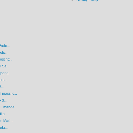
rote...
diz...
critt...
l Sa...
per q...
 s...
...
 massi c...
 d...
il mande...
 a...
e Mari...
età...