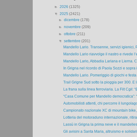
►
2026
(1325)
▼
2025
(2421)
►
dicembre
(178)
►
novembre
(209)
►
ottobre
(211)
▼
settembre
(201)
Mandello Lario. Transenne, servizi igienici, P
Mandello Lario riavvolge il nastro e rivede l’e
Mandello Lario, Abbadia Lariana e Lierna. Cos
In Grigna nel ricordo di Paola Sozzi e sopra i
Mandello Lario. Pomeriggio di giochi e festa 
Trail Grigne Sud sotto la pioggia per 300. E la
La frana sulla linea ferroviaria. La Filt Cgil: “E
“Casa Comune per Mandello democratica”: “I
Automobilisti attenti, chi percorre il lungolago
Campionato nazionale XC di mountain bike, 
Lotteria del motoraduno internazionale, ritirati
Lassù in Grigna la prima neve e il mandelles
Gli avisini a Santa Maria, altruismo e solidari