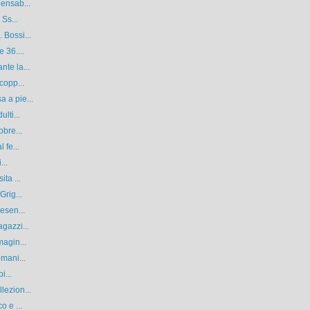
pensab...
 Ss...
 Bossi...
 36....
nte la...
copp...
 a pie...
lti...
obre...
 fe...
...
ta ...
Grig...
esen...
gazzi...
magin...
omani...
i...
lezion...
o e ...