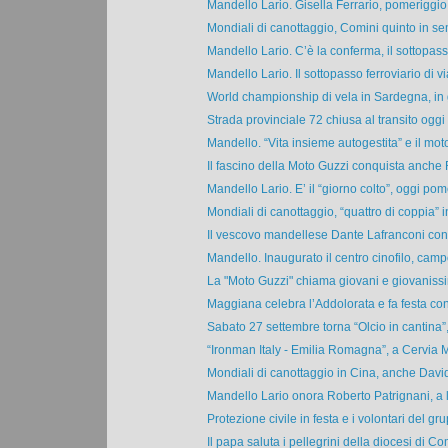
Mandello Lario. Gisella Ferrario, pomeriggio d
Mondiali di canottaggio, Comini quinto in sem
Mandello Lario. C’è la conferma, il sottopasso
Mandello Lario. Il sottopasso ferroviario di via
World championship di vela in Sardegna, in g
Strada provinciale 72 chiusa al transito oggi d
Mandello. “Vita insieme autogestita” e il mot
Il fascino della Moto Guzzi conquista anche 
Mandello Lario. E’ il “giorno colto”, oggi pome
Mondiali di canottaggio, “quattro di coppia” in
Il vescovo mandellese Dante Lafranconi con 
Mandello. Inaugurato il centro cinofilo, campo
La "Moto Guzzi" chiama giovani e giovanissim
Maggiana celebra l’Addolorata e fa festa con 
Sabato 27 settembre torna “Olcio in cantina”, 
“Ironman Italy - Emilia Romagna”, a Cervia M
Mondiali di canottaggio in Cina, anche Davi
Mandello Lario onora Roberto Patrignani, a lui
Protezione civile in festa e i volontari del gru
Il papa saluta i pellegrini della diocesi di Com