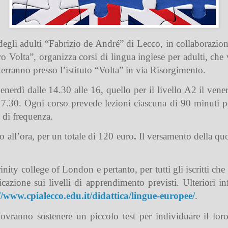
e degli adulti “Fabrizio de André” di Lecco, in collaboraz
ro Volta”, organizza
corsi di lingua inglese per adulti
, che
 terranno presso l’istituto “Volta” in via Risorgimento
.
 venerdì dalle 14.30 alle 16, quello per il livello A2 il vene
 17.30. Ogni corso prevede lezioni ciascuna di 90 minuti pe
o di frequenza.
ro all’ora, per un
totale di 120 euro
.
Il
versamento della quot
ity college of London e pertanto, per tutti gli iscritti che
icazione sui livelli di apprendimento previsti. Ulteriori i
//www.cpialecco.edu.it/didattica/lingue-europee/
.
dovranno sostenere un piccolo test per individuare il loro