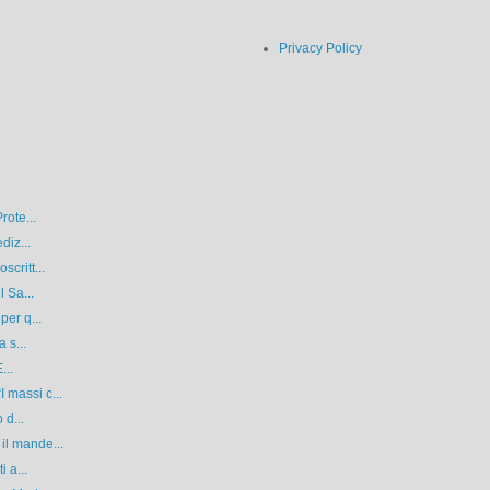
Privacy Policy
rote...
diz...
critt...
l Sa...
per q...
 s...
...
 massi c...
 d...
il mande...
 a...