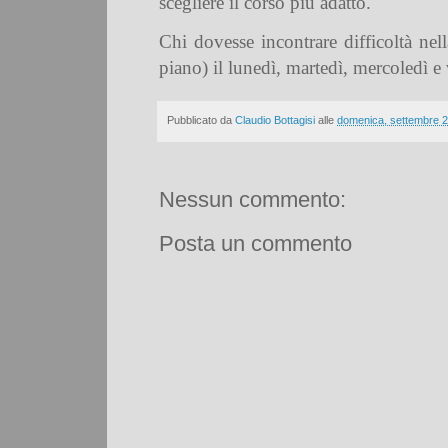
scegliere il corso più adatto.
Chi dovesse incontrare difficoltà nel
piano) il lunedì, martedì, mercoledì e
Pubblicato da
Claudio Bottagisi
alle
domenica, settembre 2
Nessun commento:
Posta un commento