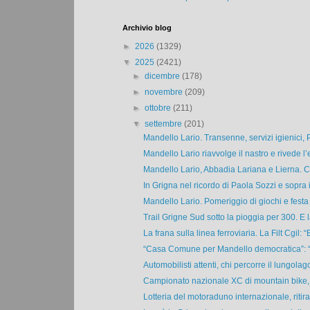
Archivio blog
►
2026
(1329)
▼
2025
(2421)
►
dicembre
(178)
►
novembre
(209)
►
ottobre
(211)
▼
settembre
(201)
Mandello Lario. Transenne, servizi igienici, P
Mandello Lario riavvolge il nastro e rivede l’e
Mandello Lario, Abbadia Lariana e Lierna. Cos
In Grigna nel ricordo di Paola Sozzi e sopra i
Mandello Lario. Pomeriggio di giochi e festa 
Trail Grigne Sud sotto la pioggia per 300. E la
La frana sulla linea ferroviaria. La Filt Cgil: “E
“Casa Comune per Mandello democratica”: “I
Automobilisti attenti, chi percorre il lungolago
Campionato nazionale XC di mountain bike, 
Lotteria del motoraduno internazionale, ritirati