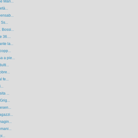
e Mari...
età...
pensab...
 Ss...
 Bossi...
 36....
nte la...
copp...
 a pie...
lti...
obre...
 fe...
...
ta ...
Grig...
esen...
gazzi...
magin...
omani...
i...