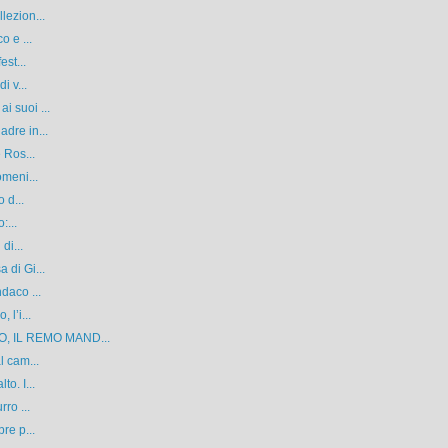
lezion...
o e ...
est...
i v...
i suoi ...
dre in...
 Ros...
omeni...
 d...
:...
di...
 di Gi...
daco ...
 l’i...
, IL REMO MAND...
l cam...
o. I...
ro ...
re p...