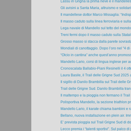
Lassù in Grigna la prima neve e il mandelles
Gli avisini a Santa Maria, altruismo e solidari
Il mandellese dottor Marco Missaglia: “Indis
Il masso caduto sulla linea ferroviaria e sulla
Lega navale di Mandello sul tetto del mondo.
Treni fermi dopo il masso caduto sulla Statale
Grosso masso si stacca dalla parete sovrasta
Mondiali di canottaggio. Dopo l’oro nel "4 di 
“Olcio in cantina” anche quest’anno promossa
Mandello Lario, corsi di lingua inglese per adu
Cronoscalata Ballabio-Piani Resinelli il 4 ott
Laura Basile, il Trail delle Grigne Sud 2025 al
Il sigillo di Danilo Brambilla sul Trail delle Gri
Trail delle Grigne Sud. Danilo Brambilla transi
Il maltempo e la pioggia non fermano il Trail 
Polisportiva Mandello, la sezione triathlon pr
Mandello Lario, il karate chiama bambini e ra
Bellano, nuova installazione en plein air. Im
E’ prevista pioggia sul Trail Grigne Sud di d
Lecco premia i “talenti sportivi”. Sul palco di p