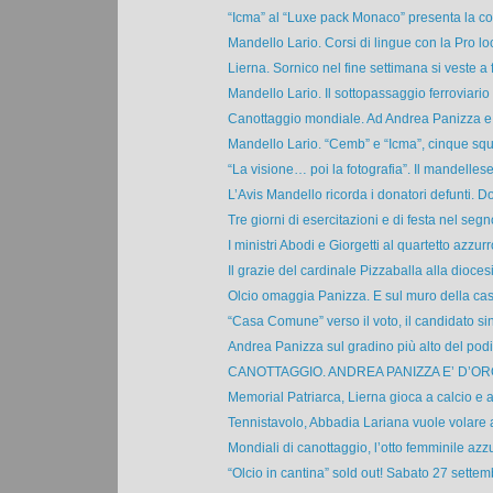
“Icma” al “Luxe pack Monaco” presenta la col
Mandello Lario. Corsi di lingue con la Pro loc
Lierna. Sornico nel fine settimana si veste a f
Mandello Lario. Il sottopassaggio ferroviario d
Canottaggio mondiale. Ad Andrea Panizza e a
Mandello Lario. “Cemb” e “Icma”, cinque squa
“La visione… poi la fotografia”. Il mandellese
L’Avis Mandello ricorda i donatori defunti. D
Tre giorni di esercitazioni e di festa nel segno
I ministri Abodi e Giorgetti al quartetto azzurro
Il grazie del cardinale Pizzaballa alla diocesi 
Olcio omaggia Panizza. E sul muro della casa
“Casa Comune” verso il voto, il candidato sin
Andrea Panizza sul gradino più alto del podio,
CANOTTAGGIO. ANDREA PANIZZA E’ D’ORO
Memorial Patriarca, Lierna gioca a calcio e a
Tennistavolo, Abbadia Lariana vuole volare alt
Mondiali di canottaggio, l’otto femminile azzur
“Olcio in cantina” sold out! Sabato 27 settemb