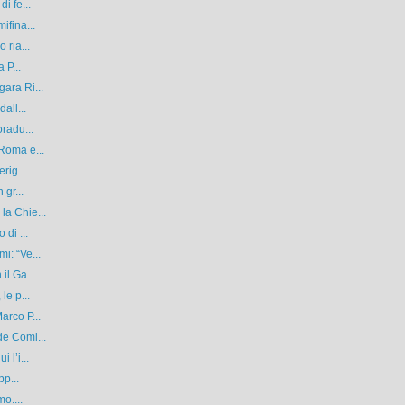
i fe...
ifina...
 ria...
 P...
ara Ri...
all...
oradu...
Roma e...
rig...
 gr...
la Chie...
 di ...
i: “Ve...
il Ga...
le p...
arco P...
de Comi...
 l’i...
pp...
o....