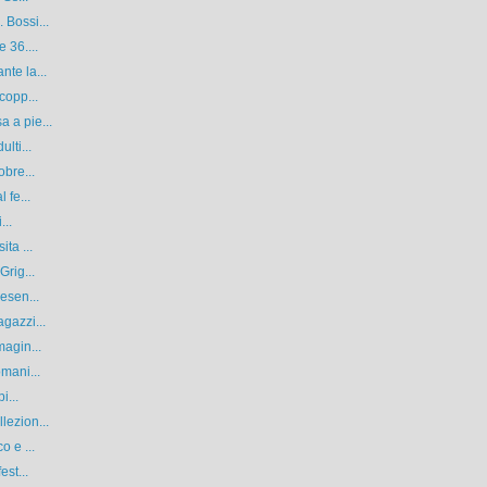
 Bossi...
 36....
nte la...
copp...
 a pie...
lti...
obre...
 fe...
...
ta ...
Grig...
esen...
gazzi...
magin...
omani...
i...
lezion...
o e ...
est...