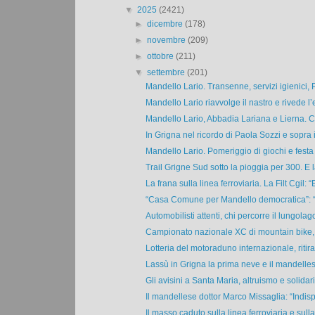
▼
2025
(2421)
►
dicembre
(178)
►
novembre
(209)
►
ottobre
(211)
▼
settembre
(201)
Mandello Lario. Transenne, servizi igienici, P
Mandello Lario riavvolge il nastro e rivede l’e
Mandello Lario, Abbadia Lariana e Lierna. Cos
In Grigna nel ricordo di Paola Sozzi e sopra i
Mandello Lario. Pomeriggio di giochi e festa 
Trail Grigne Sud sotto la pioggia per 300. E la
La frana sulla linea ferroviaria. La Filt Cgil: “E
“Casa Comune per Mandello democratica”: “I
Automobilisti attenti, chi percorre il lungolago
Campionato nazionale XC di mountain bike, 
Lotteria del motoraduno internazionale, ritirati
Lassù in Grigna la prima neve e il mandelles
Gli avisini a Santa Maria, altruismo e solidari
Il mandellese dottor Marco Missaglia: “Indis
Il masso caduto sulla linea ferroviaria e sulla