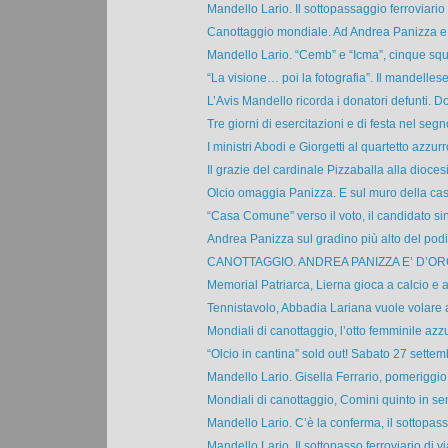
Mandello Lario. Il sottopassaggio ferroviario d
Canottaggio mondiale. Ad Andrea Panizza e a
Mandello Lario. “Cemb” e “Icma”, cinque squa
“La visione… poi la fotografia”. Il mandellese
L’Avis Mandello ricorda i donatori defunti. D
Tre giorni di esercitazioni e di festa nel segno
I ministri Abodi e Giorgetti al quartetto azzurro
Il grazie del cardinale Pizzaballa alla diocesi 
Olcio omaggia Panizza. E sul muro della casa
“Casa Comune” verso il voto, il candidato sin
Andrea Panizza sul gradino più alto del podio,
CANOTTAGGIO. ANDREA PANIZZA E’ D’ORO
Memorial Patriarca, Lierna gioca a calcio e a
Tennistavolo, Abbadia Lariana vuole volare alt
Mondiali di canottaggio, l’otto femminile azzur
“Olcio in cantina” sold out! Sabato 27 settemb
Mandello Lario. Gisella Ferrario, pomeriggio d
Mondiali di canottaggio, Comini quinto in sem
Mandello Lario. C’è la conferma, il sottopasso
Mandello Lario. Il sottopasso ferroviario di via