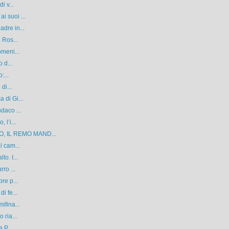
i v...
i suoi ...
dre in...
 Ros...
omeni...
 d...
:...
di...
 di Gi...
daco ...
 l’i...
, IL REMO MAND...
l cam...
o. I...
ro ...
re p...
i fe...
ifina...
 ria...
 P...