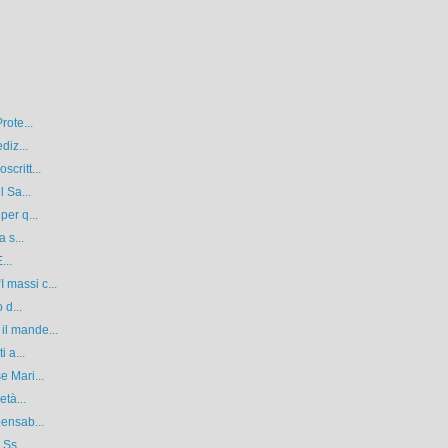
rote...
diz...
critt...
l Sa...
per q...
 s...
...
 massi c...
 d...
il mande...
 a...
e Mari...
età...
pensab...
 Ss...