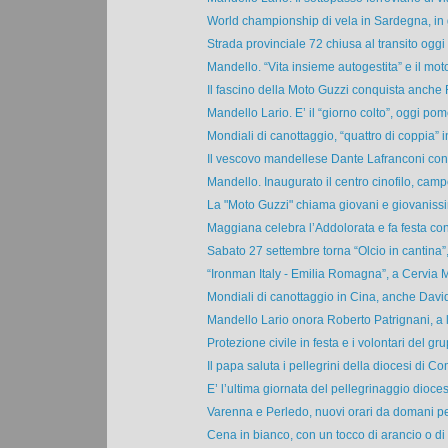
World championship di vela in Sardegna, in g
Strada provinciale 72 chiusa al transito oggi d
Mandello. “Vita insieme autogestita” e il mot
Il fascino della Moto Guzzi conquista anche 
Mandello Lario. E’ il “giorno colto”, oggi pome
Mondiali di canottaggio, “quattro di coppia” in
Il vescovo mandellese Dante Lafranconi con 
Mandello. Inaugurato il centro cinofilo, campo
La "Moto Guzzi" chiama giovani e giovanissim
Maggiana celebra l’Addolorata e fa festa con 
Sabato 27 settembre torna “Olcio in cantina”, 
“Ironman Italy - Emilia Romagna”, a Cervia M
Mondiali di canottaggio in Cina, anche Davi
Mandello Lario onora Roberto Patrignani, a lui
Protezione civile in festa e i volontari del gru
Il papa saluta i pellegrini della diocesi di Com
E’ l’ultima giornata del pellegrinaggio dioces
Varenna e Perledo, nuovi orari da domani per
Cena in bianco, con un tocco di arancio o di b