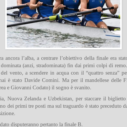
a ancora l’alba, a centrare l’obiettivo della finale era st
 dominata (anzi, stradominata) fin dai primi colpi di rem
 del vento, a scendere in acqua con il “quattro senza” pe
hai è stato Davide Comini. Ma per il mandellese delle F
ea e Giovanni Codato) il sogno è svanito.
, Nuova Zelanda e Uzbekistan, per staccare il biglietto 
no dei primi tre posti ma sul traguardo è stato preceduto 
sizione.
ato disputeranno pertanto la finale B.