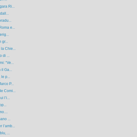
ara Ri...
all...
oradu...
Roma e...
rig...
 gr...
la Chie...
 di ...
i: “Ve...
il Ga...
le p...
arco P...
de Comi...
 l’i...
pp...
o....
ano ...
 l’amb...
lu, ...