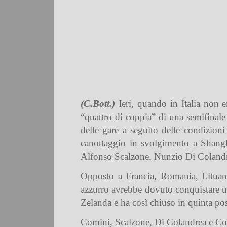
(C.Bott.)
Ieri, quando in Italia non er
“quattro di coppia” di una semifinale
delle gare a seguito delle condizioni
canottaggio in svolgimento a Shang
Alfonso Scalzone, Nunzio Di Colandr
Opposto a Francia, Romania, Lituania
azzurro avrebbe dovuto conquistare u
Zelanda e ha così chiuso in quinta po
Comini, Scalzone, Di Colandrea e Cod