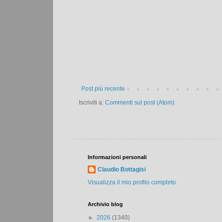
Post più recente
Iscriviti a:
Commenti sul post (Atom)
Informazioni personali
Claudio Bottagisi
Visualizza il mio profilo completo
Archivio blog
►
2026
(1340)