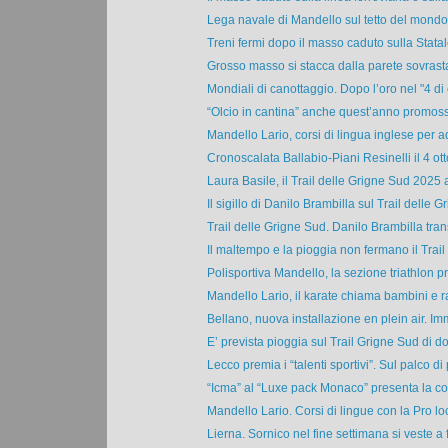
Lega navale di Mandello sul tetto del mondo.
Treni fermi dopo il masso caduto sulla Statale
Grosso masso si stacca dalla parete sovrasta
Mondiali di canottaggio. Dopo l’oro nel "4 di 
“Olcio in cantina” anche quest’anno promossa
Mandello Lario, corsi di lingua inglese per adu
Cronoscalata Ballabio-Piani Resinelli il 4 ott
Laura Basile, il Trail delle Grigne Sud 2025 al
Il sigillo di Danilo Brambilla sul Trail delle Gri
Trail delle Grigne Sud. Danilo Brambilla transi
Il maltempo e la pioggia non fermano il Trail 
Polisportiva Mandello, la sezione triathlon pr
Mandello Lario, il karate chiama bambini e ra
Bellano, nuova installazione en plein air. Im
E’ prevista pioggia sul Trail Grigne Sud di d
Lecco premia i “talenti sportivi”. Sul palco di p
“Icma” al “Luxe pack Monaco” presenta la col
Mandello Lario. Corsi di lingue con la Pro loc
Lierna. Sornico nel fine settimana si veste a f