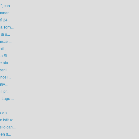
, con...
onari...
ì 24...
a Torn...
di g...
isce ...
li,...
a St...
 alu...
r il...
ce i...
iv...
 pr...
 Lago ...
 ...
via ...
stituzi...
llo can...
en d...