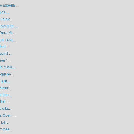
aspetta ...
ca....
 giov...
ovembre ...
Dora Mu...
ni sera...
ett...
n il ...
er “...
do Nava...
ggi po...
a pr...
teran...
bbiam...
ett...
e la...
. Open ...
 Le...
romes...