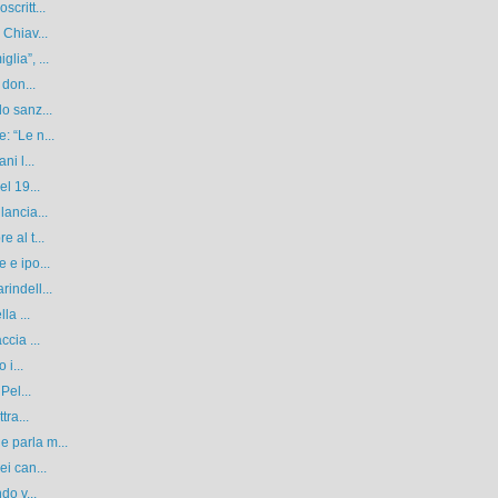
critt...
 Chiav...
lia”, ...
 don...
o sanz...
 “Le n...
ni l...
l 19...
lancia...
 al t...
 e ipo...
indell...
la ...
cia ...
 i...
Pel...
tra...
 parla m...
i can...
do v...