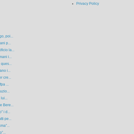
Privacy Policy
o, poi...
ni p...
cio la...
ani i...
 ques...
no i...
r cre...
pa ...
uzio...
ui...
e Bere...
 i d...
ti pe...
cma”...
”...