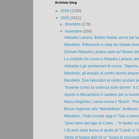
Archivio blog
►
2026
(1330)
▼
2025
(2421)
►
dicembre
(178)
▼
novembre
(209)
Abbadia Lariana. Babbo Natale arriva dal lag
Mandello. Riflessioni in vista del Natale doma
Domani Abbadia Lariana apre sul Museo setifi
La ciclabile tra Lecco e Abbadia Lariana, dom
Abbadia e gli anniversari di nozze. “Signore,
Mandello, gli anziani al centro diurno prepara
Mandello. Due laboratori al centro anziani pe
“Insieme contro la violenza sulle donne”. Il Cf
Aperto in Mozambico il cantiere per la ricostr
Marco Anghileri, Lierna onora il “Butch”. “Per l
Bocce regionali alla “Mandellese”. Andreani 
Mandello, l’Aido ricorda oggi in “San Lorenzo”
“Quel ramo del lago di Como…” in tredici scat
I 30 anni delle borse di studio di “Cemb” e “I
Stelle di Natale dell’Ail (e “Sogni di cioccolato