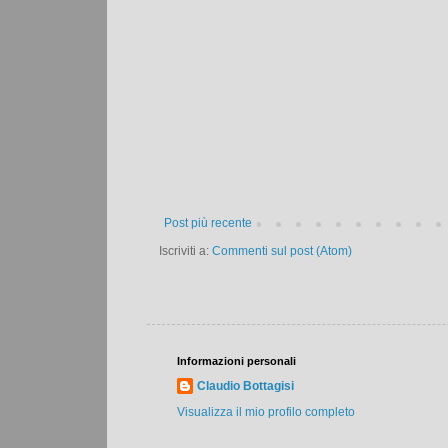
Post più recente
Iscriviti a:
Commenti sul post (Atom)
Informazioni personali
Claudio Bottagisi
Visualizza il mio profilo completo