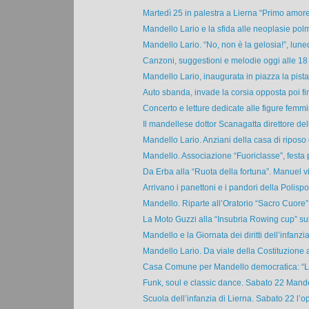
Martedì 25 in palestra a Lierna “Primo amore”
Mandello Lario e la sfida alle neoplasie polm
Mandello Lario. “No, non è la gelosia!”, luned
Canzoni, suggestioni e melodie oggi alle 18 
Mandello Lario, inaugurata in piazza la pista 
Auto sbanda, invade la corsia opposta poi fin
Concerto e letture dedicate alle figure femmini
Il mandellese dottor Scanagatta direttore dell
Mandello Lario. Anziani della casa di riposo e
Mandello. Associazione “Fuoriclasse”, festa pe
Da Erba alla “Ruota della fortuna”. Manuel vin
Arrivano i panettoni e i pandori della Polisport
Mandello. Riparte all’Oratorio “Sacro Cuore” il
La Moto Guzzi alla “Insubria Rowing cup” sul
Mandello e la Giornata dei diritti dell’infanzia.
Mandello Lario. Da viale della Costituzione a 
Casa Comune per Mandello democratica: “Le i
Funk, soul e classic dance. Sabato 22 Mande
Scuola dell’infanzia di Lierna. Sabato 22 l’op