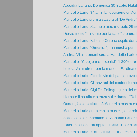
Abbadia Lariana. Domenica 30 Babbo Natale 
Mandello Lario, 34 anni fa l’uccisione di Moni
Mandello Lario premia stasera al “De André” i
Mandello Lario. Scambio giochi sabato 29 n
Dervio mette “un seme per la pace” e onora 
Mandello Lario. Fabrizio Corona ospite doma
Mandello Lario. “Ginestra”, una mostra per rifl
Andrea Vitali domani sera a Mandello Lario co
Mandello. “Cibo, bar e… sorrisi”, 1.300 euro p
Lutto a Valmadrera per la morte di Ferdinan
Mandello Lario. Ecco le vie del paese dove o
Mandello Lario. Gli anziani del centro diurno 
Mandello Lario. Gigi De Pellegrin, uno dei ve
Lierna e il no alla violenza sulle donne. “Do
Quadri, foto e sculture. A Mandello mostra coll
Mandello Lario grida con la musica, le parole 
Asilo “Casa del bambino” di Abbadia Lariana
“Back to school” da applausi, alla “Ticozzi” di
Mandello Lario. “Cara Giulia…”, il Circolo “P