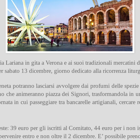
 Lariana in gita a Verona e ai suoi tradizionali mercatini
er sabato 13 dicembre, giorno dedicato alla ricorrenza liturg
a veneta potranno lasciarsi avvolgere dai profumi delle spezie
gno che animeranno piazza dei Signori, trasformandola in un
ta in cui passeggiare tra bancarelle artigianali, cercare re
e: 39 euro per gli iscritti al Comitato, 44 euro per i non isc
ervenire entro e non oltre il 2 dicembre. E’ possibile pren