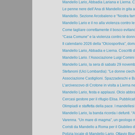
Mandello Lario, Abbadia Lariana e Lierna. Cos
Le penne nere dell’Ana di Mandello in gita a
Mandello. Sezione Arcobaleno e “Nostra famig
Mandello Lario e il no alla violenza contro le
Come tagliare correttamente il bosco evitand
“Casa Comune” e la violenza contro le donne:
Il calendario 2026 della “Olciosportiva”, doma
Mandello Lario, Abbadia e Lierna. Coscritti de
Mandello Lario. l’Associazione Luigi Comini 
Mandello Lario, la sera di sabato 29 novembre
Stefanoni (Uici Lombardia): “Le donne cieche
Associazione Castiglioni. Spazzadeschi e Bar
L’arcivescovo di Crotone in visita a Lierna nel
Mandello Lario, festa e applausi. Olcio abbrac
Cercasi gestore per il rifugio Elisa. Pubblicato
Olimpiadi e staffetta della pace. I mandellesi 
Mandello Lario, la banda ricorda i defunti. “At
Varenna. “Un mare di magma”, un geologo ne
Coristi da Mandello a Roma per il Giubileo de
Polizia locale di Mandello Lario. Ottavio Biun