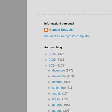
Informazioni personali
Claudio Bottagisi
Visualizza il mio profilo completo
Archivio blog
►
2026
(1325)
►
2025
(2421)
▼
2024
(2133)
►
dicembre
(177)
►
novembre
(183)
►
ottobre
(192)
►
settembre
(211)
►
agosto
(154)
►
luglio
(172)
►
giugno
(195)
►
maggio
(203)