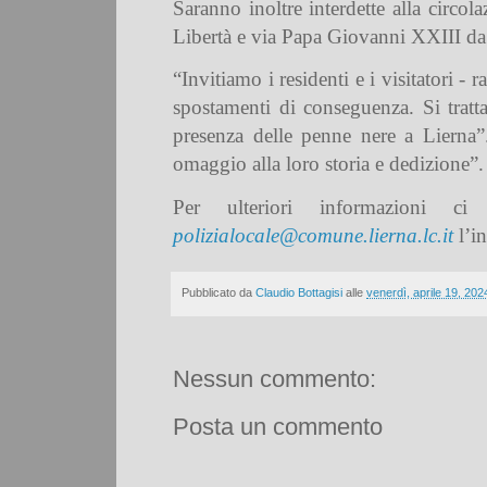
Saranno inoltre interdette alla circo
Libertà e via Papa Giovanni XXIII da 
“Invitiamo i residenti e i visitatori -
spostamenti di conseguenza. Si tratt
presenza delle penne nere a Lierna
omaggio alla loro storia e dedizione”.
Per ulteriori informazioni c
polizialocale@comune.lierna.lc.it
l’i
Pubblicato da
Claudio Bottagisi
alle
venerdì, aprile 19, 202
Nessun commento:
Posta un commento