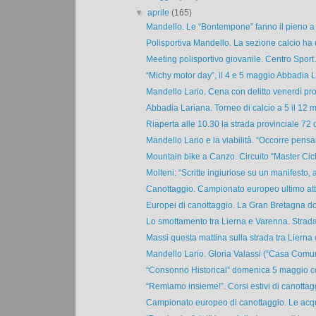
▼
aprile
(165)
Mandello. Le “Bontempone” fanno il pieno a t
Polisportiva Mandello. La sezione calcio ha 
Meeting polisportivo giovanile. Centro Sport
“Michy motor day”, il 4 e 5 maggio Abbadia L
Mandello Lario. Cena con delitto venerdì pro
Abbadia Lariana. Torneo di calcio a 5 il 12 m
Riaperta alle 10.30 la strada provinciale 72 d
Mandello Lario e la viabilità. “Occorre pensar
Mountain bike a Canzo. Circuito “Master Cicl
Molteni: “Scritte ingiuriose su un manifesto, al
Canottaggio. Campionato europeo ultimo atto
Europei di canottaggio. La Gran Bretagna dom
Lo smottamento tra Lierna e Varenna. Strada 
Massi questa mattina sulla strada tra Lierna e
Mandello Lario. Gloria Valassi (“Casa Comune
“Consonno Historical” domenica 5 maggio con 
“Remiamo insieme!”. Corsi estivi di canottagg
Campionato europeo di canottaggio. Le acqu