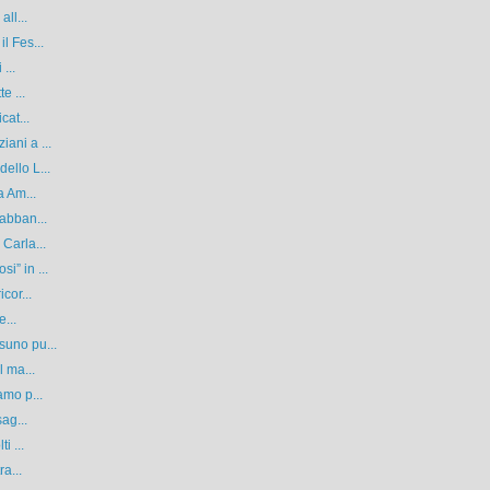
ll...
l Fes...
...
e ...
cat...
ani a ...
ello L...
a Am...
 abban...
Carla...
i” in ...
cor...
e...
suno pu...
l ma...
amo p...
ag...
i ...
ra...