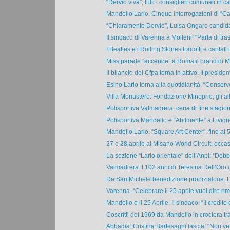
“Dervio viva”, tutti i consiglieri comunali in car
Mandello Lario. Cinque interrogazioni di “C
“Chiaramente Dervio”, Luisa Ongaro candidat
Il sindaco di Varenna a Molteni: “Parla di tras
I Beatles e i Rolling Stones tradotti e cantati i
Miss parade “accende” a Roma il brand di Mir
Il bilancio del Cfpa torna in attivo. Il president
Esino Lario torna alla quotidianità. “Conserv
Villa Monastero. Fondazione Minoprio, gli alli
Polisportiva Valmadrera, cena di fine stagion
Polisportiva Mandello e “Abilmente” a Livigno
Mandello Lario. “Square Art Center”, fino al 
27 e 28 aprile al Misano World Circuit, occas
La sezione “Lario orientale” dell’Anpi: “Dobb
Valmadrera. I 102 anni di Teresina Dell’Oro c
Da San Michele benedizione propiziatoria. Li
Varenna. “Celebrare il 25 aprile vuol dire rime
Mandello e il 25 Aprile. Il sindaco: “Il credito d
Coscritti del 1969 da Mandello in crociera tr
Abbadia. Cristina Bartesaghi lascia: “Non ve