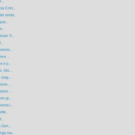
...
asa Com...
o sinda...
par...
n...
iam Ti...
...
eremo...
evi ...
e e p...
. Gio...
5 mag...
ione ...
iamo ...
on gl...
erna i...
tte...
...
a Gen...
nga ma...