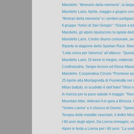
Mandello. “Itinerario della memoria”, la targa a
Mandello Lario. Aprile, maggio e giugno con i
“Itinerari della memoria” e i sentieri partigiani 
Il gruppo “Amici di San Giorgio”: “Grazie a tutt
Mandello, gli alpini ripuliscono la lapide dedi
Mandello Lario. Centro diurno comunale, anzi
Riparte la stagione della Spartan Race. Mand
“Lista civica per Varenna” all’attacco: “Quest
Mandello Lario. Di bene in meglio, materiali
Confindustria. Sergio Arcioni ed Elena Maria 
Mandello. Cooperativa Circolo “Promessi spos
25 Aprile alla Montagnetta di Fiumelatte nel ri
Milan battuto, lo scudetto è dell’Inter! Tifosi n
In marcia per la pace sabato 4 maggio. “Nes
Mountain bike, Veterani A in gara a Brescia. I
“Vivere Lierna” e il chiosco di Grumo: “Speri
Terapia delle malattie vascolari, il dottor Miss
I 90 anni degli alpini. Da Lierna immagini, volt
Alpini in festa a Lierna per i 90 anni. “La vost