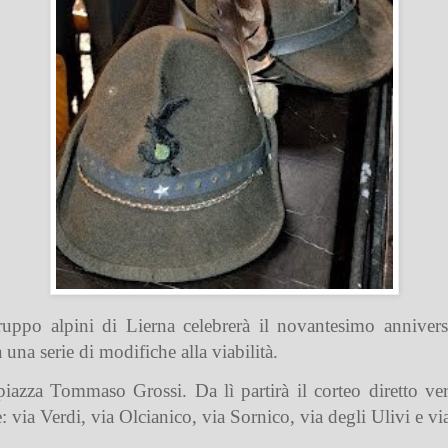
uppo alpini di Lierna celebrerà il novantesimo annivers
na serie di modifiche alla viabilità.
 piazza Tommaso Grossi. Da lì partirà il corteo diretto v
e: via Verdi, via Olcianico, via Sornico, via degli Ulivi e v