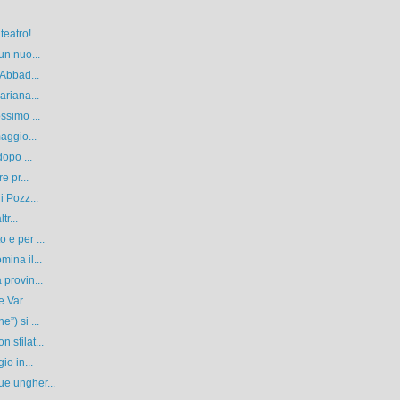
eatro!...
un nuo...
 Abbad...
ariana...
ssimo ...
aggio...
opo ...
e pr...
i Pozz...
tr...
 e per ...
ina il...
provin...
 Var...
”) si ...
sfilat...
io in...
e ungher...