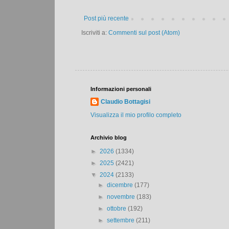
Post più recente
Iscriviti a:
Commenti sul post (Atom)
Informazioni personali
Claudio Bottagisi
Visualizza il mio profilo completo
Archivio blog
►
2026
(1334)
►
2025
(2421)
▼
2024
(2133)
►
dicembre
(177)
►
novembre
(183)
►
ottobre
(192)
►
settembre
(211)