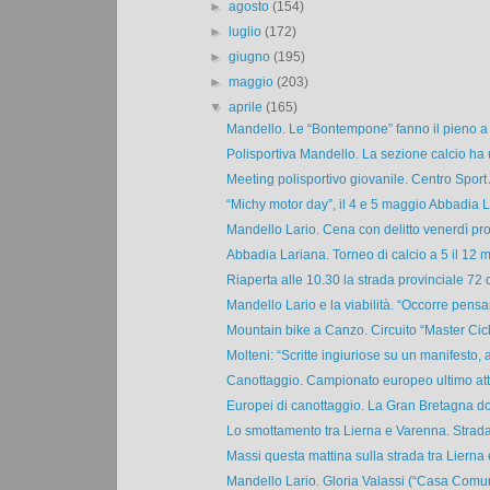
►
agosto
(154)
►
luglio
(172)
►
giugno
(195)
►
maggio
(203)
▼
aprile
(165)
Mandello. Le “Bontempone” fanno il pieno a t
Polisportiva Mandello. La sezione calcio ha 
Meeting polisportivo giovanile. Centro Sport
“Michy motor day”, il 4 e 5 maggio Abbadia L
Mandello Lario. Cena con delitto venerdì pro
Abbadia Lariana. Torneo di calcio a 5 il 12 m
Riaperta alle 10.30 la strada provinciale 72 d
Mandello Lario e la viabilità. “Occorre pensar
Mountain bike a Canzo. Circuito “Master Cicl
Molteni: “Scritte ingiuriose su un manifesto, al
Canottaggio. Campionato europeo ultimo atto
Europei di canottaggio. La Gran Bretagna dom
Lo smottamento tra Lierna e Varenna. Strada 
Massi questa mattina sulla strada tra Lierna e
Mandello Lario. Gloria Valassi (“Casa Comune