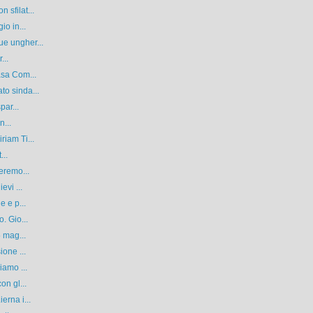
sfilat...
io in...
e ungher...
...
asa Com...
o sinda...
par...
n...
iam Ti...
...
eremo...
evi ...
e e p...
. Gio...
5 mag...
ione ...
iamo ...
on gl...
erna i...