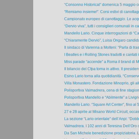
“Consonno Historical” domenica 5 maggio con 
“Remiamo insieme!”. Corsi estivi di canottagg
Campionato europeo di canottaggio. Le acqu
“Dervio viva”, tutti i consiglieri comunali in car
Mandello Lario. Cinque interrogazioni di “C
“Chiaramente Dervio”, Luisa Ongaro candidat
Il sindaco di Varenna a Molteni: “Parla di tras
I Beatles e i Rolling Stones tradotti e cantati i
Miss parade “accende” a Roma il brand di Mir
Il bilancio del Cfpa torna in attivo. Il president
Esino Lario torna alla quotidianità. “Conserv
Villa Monastero. Fondazione Minoprio, gli alli
Polisportiva Valmadrera, cena di fine stagion
Polisportiva Mandello e “Abilmente” a Livigno
Mandello Lario. “Square Art Center”, fino al 
27 e 28 aprile al Misano World Circuit, occas
La sezione “Lario orientale” dell’Anpi: “Dobb
Valmadrera. I 102 anni di Teresina Dell’Oro c
Da San Michele benedizione propiziatoria. Li