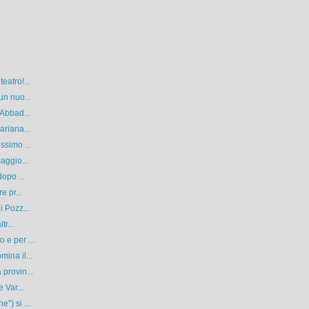
eatro!...
un nuo...
 Abbad...
ariana...
ssimo ...
aggio...
opo ...
e pr...
i Pozz...
tr...
 e per ...
ina il...
provin...
 Var...
”) si ...