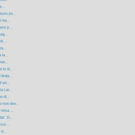
e...
suno pu...
l ma...
amo p...
ag...
i ...
ra...
la ...
ree...
lo st...
festa...
’art...
a Lar...
o di...
 non dev...
irica ...
à”. D...
cco ...
 e...