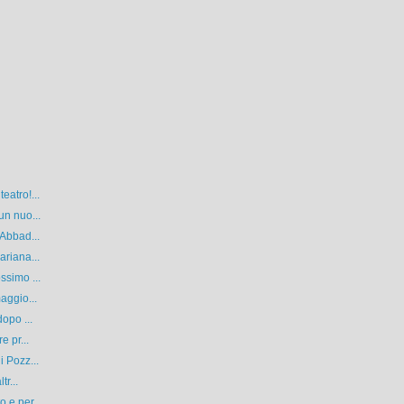
eatro!...
un nuo...
 Abbad...
ariana...
ssimo ...
aggio...
opo ...
e pr...
i Pozz...
tr...
 e per ...