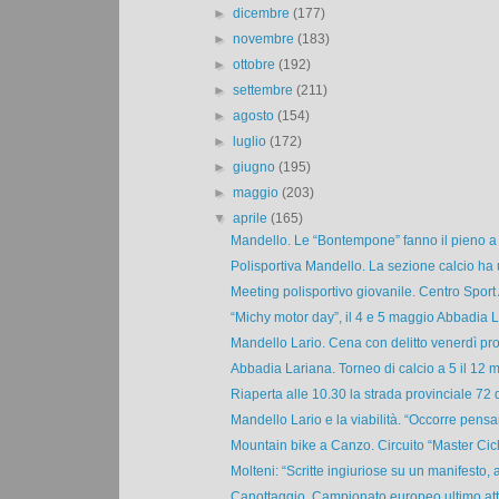
►
dicembre
(177)
►
novembre
(183)
►
ottobre
(192)
►
settembre
(211)
►
agosto
(154)
►
luglio
(172)
►
giugno
(195)
►
maggio
(203)
▼
aprile
(165)
Mandello. Le “Bontempone” fanno il pieno a t
Polisportiva Mandello. La sezione calcio ha 
Meeting polisportivo giovanile. Centro Sport
“Michy motor day”, il 4 e 5 maggio Abbadia L
Mandello Lario. Cena con delitto venerdì pro
Abbadia Lariana. Torneo di calcio a 5 il 12 m
Riaperta alle 10.30 la strada provinciale 72 d
Mandello Lario e la viabilità. “Occorre pensar
Mountain bike a Canzo. Circuito “Master Cicl
Molteni: “Scritte ingiuriose su un manifesto, al
Canottaggio. Campionato europeo ultimo atto