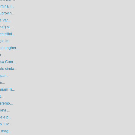
ina il...
provin...
 Var...
”) si ...
sfilat...
io in...
e ungher...
...
asa Com...
o sinda...
par...
n...
iam Ti...
...
eremo...
evi ...
e e p...
. Gio...
5 mag...