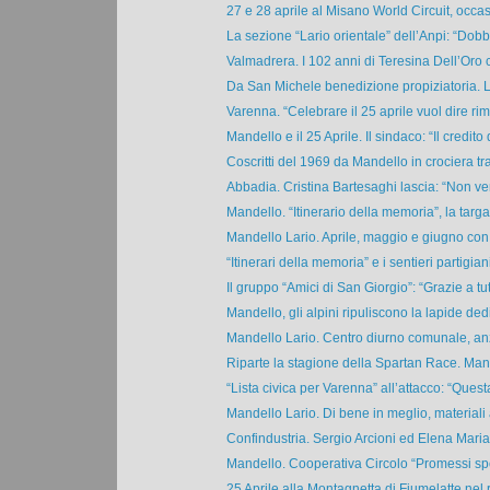
27 e 28 aprile al Misano World Circuit, occas
La sezione “Lario orientale” dell’Anpi: “Dobb
Valmadrera. I 102 anni di Teresina Dell’Oro c
Da San Michele benedizione propiziatoria. Li
Varenna. “Celebrare il 25 aprile vuol dire rime
Mandello e il 25 Aprile. Il sindaco: “Il credito d
Coscritti del 1969 da Mandello in crociera tr
Abbadia. Cristina Bartesaghi lascia: “Non ve
Mandello. “Itinerario della memoria”, la targa a
Mandello Lario. Aprile, maggio e giugno con i
“Itinerari della memoria” e i sentieri partigiani 
Il gruppo “Amici di San Giorgio”: “Grazie a tutt
Mandello, gli alpini ripuliscono la lapide dedi
Mandello Lario. Centro diurno comunale, anzi
Riparte la stagione della Spartan Race. Mand
“Lista civica per Varenna” all’attacco: “Quest
Mandello Lario. Di bene in meglio, materiali
Confindustria. Sergio Arcioni ed Elena Maria 
Mandello. Cooperativa Circolo “Promessi spos
25 Aprile alla Montagnetta di Fiumelatte nel ri