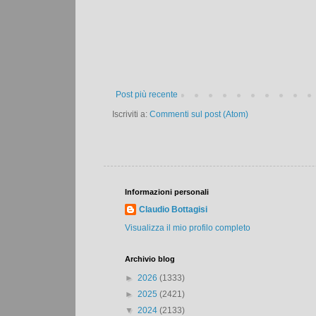
Post più recente
Iscriviti a:
Commenti sul post (Atom)
Informazioni personali
Claudio Bottagisi
Visualizza il mio profilo completo
Archivio blog
►
2026
(1333)
►
2025
(2421)
▼
2024
(2133)