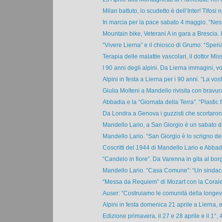
Milan battuto, lo scudetto è dell’Inter! Tifosi n
In marcia per la pace sabato 4 maggio. “Nes
Mountain bike, Veterani A in gara a Brescia. I
“Vivere Lierna” e il chiosco di Grumo: “Speri
Terapia delle malattie vascolari, il dottor Miss
I 90 anni degli alpini. Da Lierna immagini, volt
Alpini in festa a Lierna per i 90 anni. “La vost
Giulia Molteni a Mandello rivisita con bravura 
Abbadia e la “Giornata della Terra”. “Plastic f
Da Londra a Genova i guzzisti che scortarono 
Mandello Lario, a San Giorgio è un sabato di 
Mandello Lario. “San Giorgio è lo scrigno dell
Coscritti del 1944 di Mandello Lario e Abbadi
“Candelo in fiore”. Da Varenna in gita al borg
Mandello Lario. “Casa Comune”: “Un sindaco
“Messa da Requiem” di Mozart con la Corale l
Auser: “Costruiamo le comunità della longevit
Alpini in festa domenica 21 aprile a Lierna, e
Edizione primavera, il 27 e 28 aprile e il 1°, 4