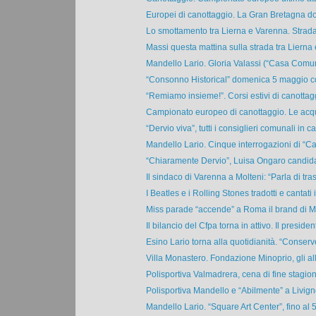
Europei di canottaggio. La Gran Bretagna dom
Lo smottamento tra Lierna e Varenna. Strada 
Massi questa mattina sulla strada tra Lierna e
Mandello Lario. Gloria Valassi (“Casa Comune
“Consonno Historical” domenica 5 maggio con 
“Remiamo insieme!”. Corsi estivi di canottagg
Campionato europeo di canottaggio. Le acqu
“Dervio viva”, tutti i consiglieri comunali in car
Mandello Lario. Cinque interrogazioni di “C
“Chiaramente Dervio”, Luisa Ongaro candidat
Il sindaco di Varenna a Molteni: “Parla di tras
I Beatles e i Rolling Stones tradotti e cantati i
Miss parade “accende” a Roma il brand di Mir
Il bilancio del Cfpa torna in attivo. Il president
Esino Lario torna alla quotidianità. “Conserv
Villa Monastero. Fondazione Minoprio, gli alli
Polisportiva Valmadrera, cena di fine stagion
Polisportiva Mandello e “Abilmente” a Livigno
Mandello Lario. “Square Art Center”, fino al 