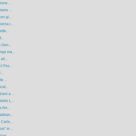
ione ...
iamo ...
on gl...
erna i...
tte...
...
a Gen...
nga ma...
ll...
l Fes...
...
e ...
cat...
ani a ...
ello L...
a Am...
 abban...
Carla...
i” in ...
cor...