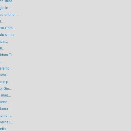
sfilat...
io in...
e ungher...
...
asa Com...
o sinda...
par...
n...
iam Ti...
...
eremo...
evi ...
e e p...
. Gio...
5 mag...
ione ...
iamo ...
on gl...
erna i...
tte...