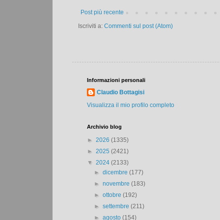
Post più recente
Iscriviti a:
Commenti sul post (Atom)
Informazioni personali
Claudio Bottagisi
Visualizza il mio profilo completo
Archivio blog
►
2026
(1335)
►
2025
(2421)
▼
2024
(2133)
►
dicembre
(177)
►
novembre
(183)
►
ottobre
(192)
►
settembre
(211)
►
agosto
(154)