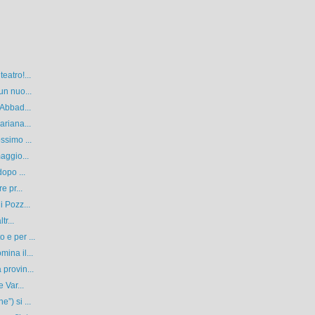
eatro!...
un nuo...
 Abbad...
ariana...
ssimo ...
aggio...
opo ...
e pr...
i Pozz...
tr...
 e per ...
ina il...
provin...
 Var...
”) si ...