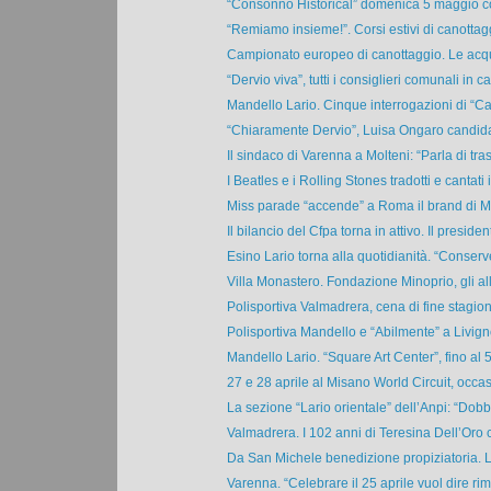
“Consonno Historical” domenica 5 maggio con 
“Remiamo insieme!”. Corsi estivi di canottagg
Campionato europeo di canottaggio. Le acqu
“Dervio viva”, tutti i consiglieri comunali in car
Mandello Lario. Cinque interrogazioni di “C
“Chiaramente Dervio”, Luisa Ongaro candidat
Il sindaco di Varenna a Molteni: “Parla di tras
I Beatles e i Rolling Stones tradotti e cantati i
Miss parade “accende” a Roma il brand di Mir
Il bilancio del Cfpa torna in attivo. Il president
Esino Lario torna alla quotidianità. “Conserv
Villa Monastero. Fondazione Minoprio, gli alli
Polisportiva Valmadrera, cena di fine stagion
Polisportiva Mandello e “Abilmente” a Livigno
Mandello Lario. “Square Art Center”, fino al 
27 e 28 aprile al Misano World Circuit, occas
La sezione “Lario orientale” dell’Anpi: “Dobb
Valmadrera. I 102 anni di Teresina Dell’Oro c
Da San Michele benedizione propiziatoria. Li
Varenna. “Celebrare il 25 aprile vuol dire rime