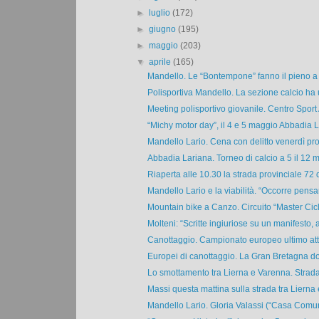
►
luglio
(172)
►
giugno
(195)
►
maggio
(203)
▼
aprile
(165)
Mandello. Le “Bontempone” fanno il pieno a t
Polisportiva Mandello. La sezione calcio ha 
Meeting polisportivo giovanile. Centro Sport
“Michy motor day”, il 4 e 5 maggio Abbadia L
Mandello Lario. Cena con delitto venerdì pro
Abbadia Lariana. Torneo di calcio a 5 il 12 m
Riaperta alle 10.30 la strada provinciale 72 d
Mandello Lario e la viabilità. “Occorre pensar
Mountain bike a Canzo. Circuito “Master Cicl
Molteni: “Scritte ingiuriose su un manifesto, al
Canottaggio. Campionato europeo ultimo atto
Europei di canottaggio. La Gran Bretagna dom
Lo smottamento tra Lierna e Varenna. Strada 
Massi questa mattina sulla strada tra Lierna e
Mandello Lario. Gloria Valassi (“Casa Comune