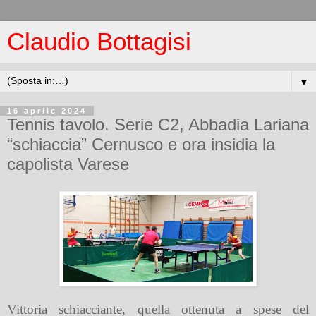
Claudio Bottagisi
▼
16 aprile 2024
Tennis tavolo. Serie C2, Abbadia Lariana
“schiaccia” Cernusco e ora insidia la
capolista Varese
Vittoria schiacciante, quella ottenuta a spese del