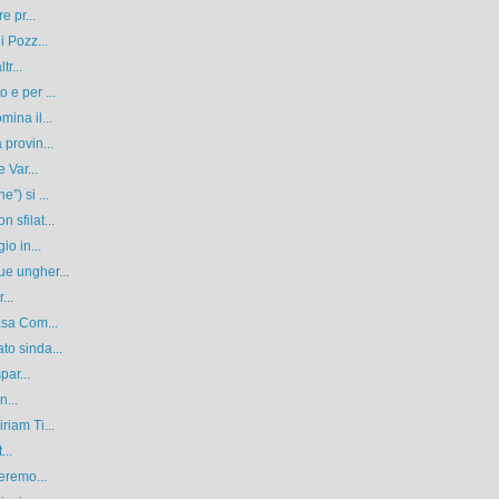
e pr...
i Pozz...
tr...
 e per ...
ina il...
provin...
 Var...
”) si ...
sfilat...
io in...
e ungher...
...
asa Com...
o sinda...
par...
n...
iam Ti...
...
eremo...