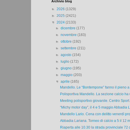
Archivio blog
►
2026
(1329)
►
2025
(2421)
▼
2024
(2133)
►
dicembre
(177)
►
novembre
(183)
►
ottobre
(192)
►
settembre
(211)
►
agosto
(154)
►
luglio
(172)
►
giugno
(195)
►
maggio
(203)
▼
aprile
(165)
Mandello. Le “Bontempone” fanno il pieno a t
Polisportiva Mandello. La sezione calcio ha 
Meeting polisportivo giovanile. Centro Sport
“Michy motor day”, il 4 e 5 maggio Abbadia L
Mandello Lario. Cena con delitto venerdì pro
Abbadia Lariana. Torneo di calcio a 5 il 12 m
Riaperta alle 10.30 la strada provinciale 72 d