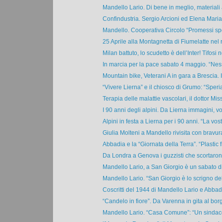
Mandello Lario. Di bene in meglio, materiali
Confindustria. Sergio Arcioni ed Elena Maria 
Mandello. Cooperativa Circolo “Promessi spos
25 Aprile alla Montagnetta di Fiumelatte nel ri
Milan battuto, lo scudetto è dell’Inter! Tifosi n
In marcia per la pace sabato 4 maggio. “Nes
Mountain bike, Veterani A in gara a Brescia. I
“Vivere Lierna” e il chiosco di Grumo: “Speri
Terapia delle malattie vascolari, il dottor Miss
I 90 anni degli alpini. Da Lierna immagini, volt
Alpini in festa a Lierna per i 90 anni. “La vost
Giulia Molteni a Mandello rivisita con bravura 
Abbadia e la “Giornata della Terra”. “Plastic f
Da Londra a Genova i guzzisti che scortarono 
Mandello Lario, a San Giorgio è un sabato di 
Mandello Lario. “San Giorgio è lo scrigno dell
Coscritti del 1944 di Mandello Lario e Abbadi
“Candelo in fiore”. Da Varenna in gita al borg
Mandello Lario. “Casa Comune”: “Un sindaco