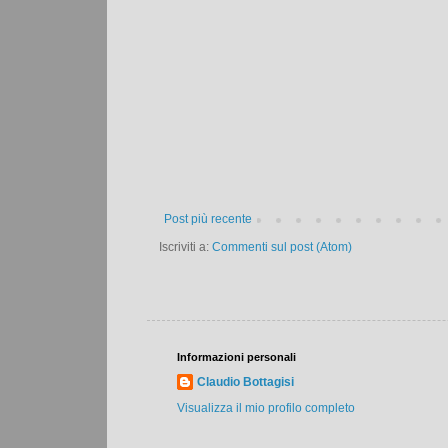
Post più recente
Iscriviti a:
Commenti sul post (Atom)
Informazioni personali
Claudio Bottagisi
Visualizza il mio profilo completo