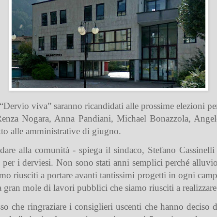
a “Dervio viva” saranno ricandidati alle prossime elezioni p
enza Nogara, Anna Pandiani, Michael Bonazzola, Angel
to alle amministrative di giugno.
dare alla comunità - spiega il sindaco, Stefano Cassinell
er i derviesi. Non sono stati anni semplici perché alluvio
o riusciti a portare avanti tantissimi progetti in ogni camp
a gran mole di lavori pubblici che siamo riusciti a realizzare
 che ringraziare i consiglieri uscenti che hanno deciso di