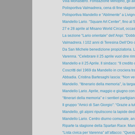
Villa Monastero. Fondazione Minoprio, gli alli
Polisportiva Valmadrera, cena di fine stagion
Polisportiva Mandello e “Abilmente” a Livigno
Mandello Lario. “Square Art Center”, fino al 
27 e 28 aprile al Misano World Circuit, occas
La sezione “Lario orientale” dell’Anpi: “Dobb
Valmadrera. I 102 anni di Teresina Dell’Oro c
Da San Michele benedizione propiziatoria. Li
Varenna. “Celebrare il 25 aprile vuol dire rime
Mandello e il 25 Aprile. Il sindaco: “Il credito d
Coscritti del 1969 da Mandello in crociera tr
Abbadia. Cristina Bartesaghi lascia: “Non ve
Mandello. “Itinerario della memoria”, la targa a
Mandello Lario. Aprile, maggio e giugno con i
“Itinerari della memoria” e i sentieri partigiani 
Il gruppo “Amici di San Giorgio”: “Grazie a tutt
Mandello, gli alpini ripuliscono la lapide dedi
Mandello Lario. Centro diurno comunale, anzi
Riparte la stagione della Spartan Race. Mand
“Lista civica per Varenna” all’attacco: “Quest