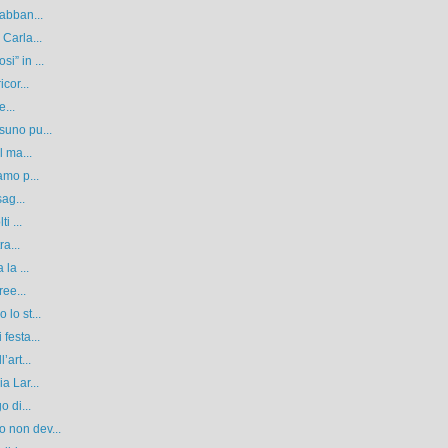
 abban...
Carla...
i” in ...
cor...
e...
suno pu...
l ma...
amo p...
ag...
i ...
ra...
la ...
ree...
lo st...
festa...
’art...
a Lar...
o di...
 non dev...