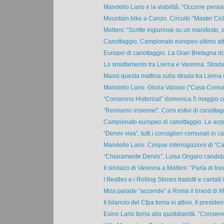
Mandello Lario e la viabilità. “Occorre pensar
Mountain bike a Canzo. Circuito “Master Cicl
Molteni: “Scritte ingiuriose su un manifesto, al
Canottaggio. Campionato europeo ultimo atto
Europei di canottaggio. La Gran Bretagna dom
Lo smottamento tra Lierna e Varenna. Strada 
Massi questa mattina sulla strada tra Lierna e
Mandello Lario. Gloria Valassi (“Casa Comune
“Consonno Historical” domenica 5 maggio con 
“Remiamo insieme!”. Corsi estivi di canottagg
Campionato europeo di canottaggio. Le acqu
“Dervio viva”, tutti i consiglieri comunali in car
Mandello Lario. Cinque interrogazioni di “C
“Chiaramente Dervio”, Luisa Ongaro candidat
Il sindaco di Varenna a Molteni: “Parla di tras
I Beatles e i Rolling Stones tradotti e cantati i
Miss parade “accende” a Roma il brand di Mir
Il bilancio del Cfpa torna in attivo. Il president
Esino Lario torna alla quotidianità. “Conserv