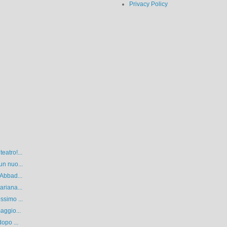
Privacy Policy
eatro!...
un nuo...
 Abbad...
ariana...
ssimo ...
aggio...
opo ...