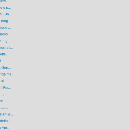
evi ...
e e p...
. Gio...
5 mag...
ione ...
iamo ...
on gl...
erna i...
tte...
...
a Gen...
nga ma...
ll...
l Fes...
...
e ...
cat...
ani a ...
ello L...
a Am...