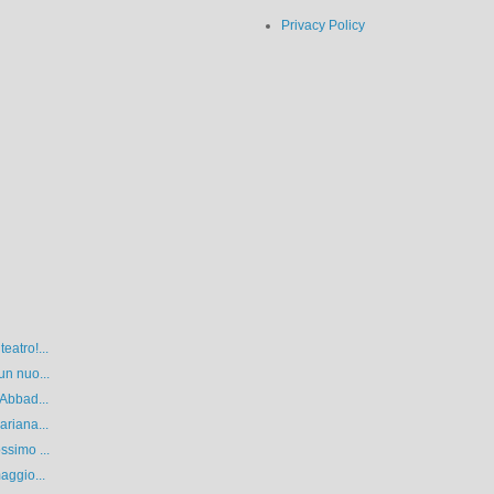
Privacy Policy
eatro!...
un nuo...
 Abbad...
ariana...
ssimo ...
aggio...