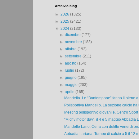
Archivio blog
►
2026
(1325)
►
2025
(2421)
▼
2024
(2133)
►
dicembre
(177)
►
novembre
(183)
►
ottobre
(192)
►
settembre
(211)
►
agosto
(154)
►
luglio
(172)
►
giugno
(195)
►
maggio
(203)
▼
aprile
(165)
Mandello. Le “Bontempone” fanno il pieno a t
Polisportiva Mandello. La sezione calcio ha 
Meeting polisportivo giovanile. Centro Sport
“Michy motor day”, il 4 e 5 maggio Abbadia L
Mandello Lario. Cena con delitto venerdì pro
Abbadia Lariana. Torneo di calcio a 5 il 12 m