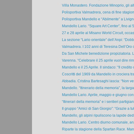
Villa Monastero. Fondazione Minoprio, gli alli
Polisportiva Valmadrera, cena di fine stagion
Polisportiva Mandello e “Abilmente” a Livigno
Mandello Lario. “Square Art Center”, fino al 
27 e 28 aprile al Misano World Circuit, occas
La sezione “Lario orientale” dell’Anpi: “Dobb
Valmadrera. I 102 anni di Teresina Dell’Oro c
Da San Michele benedizione propiziatoria. Li
Varenna. “Celebrare il 25 aprile vuol dire rime
Mandello e il 25 Aprile. Il sindaco: “Il credito d
Coscritti del 1969 da Mandello in crociera tr
Abbadia. Cristina Bartesaghi lascia: “Non ve
Mandello. “Itinerario della memoria”, la targa a
Mandello Lario. Aprile, maggio e giugno con i
“Itinerari della memoria” e i sentieri partigiani 
Il gruppo “Amici di San Giorgio”: “Grazie a tutt
Mandello, gli alpini ripuliscono la lapide dedi
Mandello Lario. Centro diurno comunale, anzi
Riparte la stagione della Spartan Race. Mand