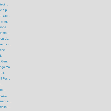
evi ...
e e p...
. Gio...
5 mag...
ione ...
iamo ...
on gl...
erna i...
tte...
...
a Gen...
nga ma...
ll...
l Fes...
...
e ...
cat...
ani a ...
ello L...