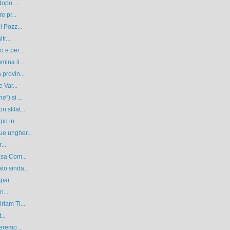
opo ...
e pr...
i Pozz...
tr...
 e per ...
ina il...
provin...
 Var...
”) si ...
sfilat...
io in...
e ungher...
...
asa Com...
o sinda...
par...
n...
iam Ti...
...
eremo...