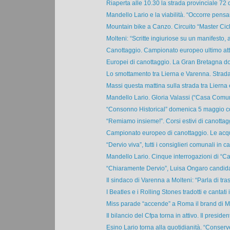
Riaperta alle 10.30 la strada provinciale 72 d
Mandello Lario e la viabilità. “Occorre pensar
Mountain bike a Canzo. Circuito “Master Cicl
Molteni: “Scritte ingiuriose su un manifesto, al
Canottaggio. Campionato europeo ultimo atto
Europei di canottaggio. La Gran Bretagna dom
Lo smottamento tra Lierna e Varenna. Strada 
Massi questa mattina sulla strada tra Lierna e
Mandello Lario. Gloria Valassi (“Casa Comune
“Consonno Historical” domenica 5 maggio con 
“Remiamo insieme!”. Corsi estivi di canottagg
Campionato europeo di canottaggio. Le acqu
“Dervio viva”, tutti i consiglieri comunali in car
Mandello Lario. Cinque interrogazioni di “C
“Chiaramente Dervio”, Luisa Ongaro candidat
Il sindaco di Varenna a Molteni: “Parla di tras
I Beatles e i Rolling Stones tradotti e cantati i
Miss parade “accende” a Roma il brand di Mir
Il bilancio del Cfpa torna in attivo. Il president
Esino Lario torna alla quotidianità. “Conserv