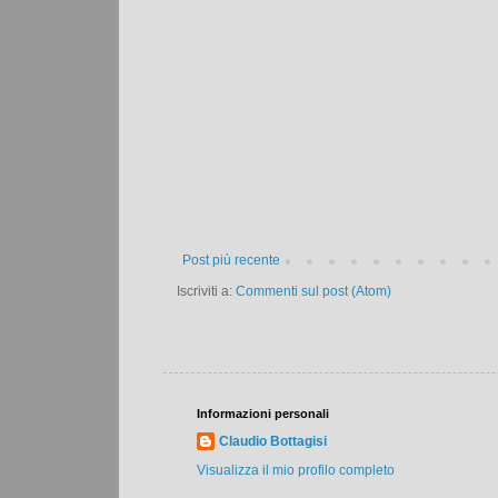
Post più recente
Iscriviti a:
Commenti sul post (Atom)
Informazioni personali
Claudio Bottagisi
Visualizza il mio profilo completo