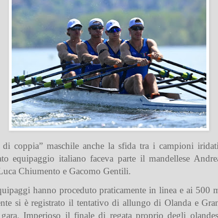
 di coppia” maschile anche la sfida tra i campioni iridati
ato equipaggio italiano faceva parte il mandellese And
, Luca Chiumento e Gacomo Gentili.
 equipaggi hanno proceduto praticamente in linea e ai 500 
nte si è registrato il tentativo di allungo di Olanda e Gra
 gara. Imperioso il finale di regata proprio degli olande