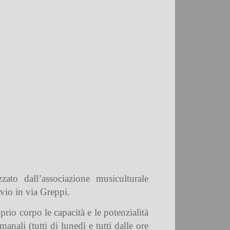
zato dall’associazione musiculturale
vio in via Greppi.
rio corpo le capacità e le potenzialità
anali (tutti di lunedì e tutti dalle ore