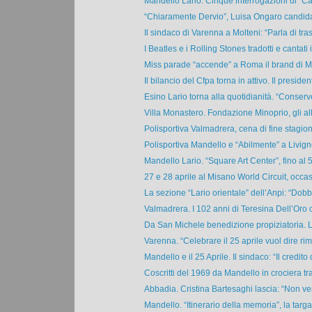
Mandello Lario. Cinque interrogazioni di “C
“Chiaramente Dervio”, Luisa Ongaro candidat
Il sindaco di Varenna a Molteni: “Parla di tras
I Beatles e i Rolling Stones tradotti e cantati i
Miss parade “accende” a Roma il brand di Mir
Il bilancio del Cfpa torna in attivo. Il president
Esino Lario torna alla quotidianità. “Conserv
Villa Monastero. Fondazione Minoprio, gli alli
Polisportiva Valmadrera, cena di fine stagion
Polisportiva Mandello e “Abilmente” a Livigno
Mandello Lario. “Square Art Center”, fino al 
27 e 28 aprile al Misano World Circuit, occas
La sezione “Lario orientale” dell’Anpi: “Dobb
Valmadrera. I 102 anni di Teresina Dell’Oro c
Da San Michele benedizione propiziatoria. Li
Varenna. “Celebrare il 25 aprile vuol dire rime
Mandello e il 25 Aprile. Il sindaco: “Il credito d
Coscritti del 1969 da Mandello in crociera tr
Abbadia. Cristina Bartesaghi lascia: “Non ve
Mandello. “Itinerario della memoria”, la targa a