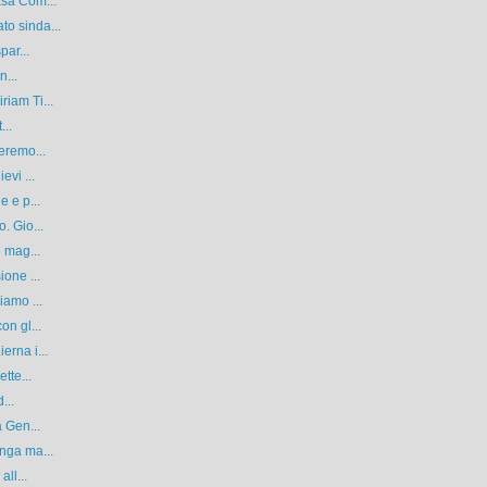
asa Com...
o sinda...
par...
n...
iam Ti...
...
eremo...
evi ...
e e p...
. Gio...
5 mag...
ione ...
iamo ...
on gl...
erna i...
tte...
...
a Gen...
nga ma...
ll...