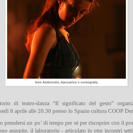
Ines Ambrosini, danzatrice e coreografa.
torio di teatro-danza “Il significato del gesto” organiz
nedì 8 aprile alle 20.30 presso lo Spazio cultura COOP Der
o prendersi un po’ di tempo per sé per riscoprire con il prop
 assopite, il laboratorio - articolato in otto incontri settim