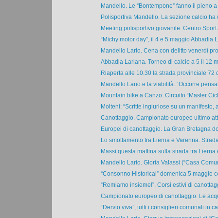
Mandello. Le “Bontempone” fanno il pieno a t
Polisportiva Mandello. La sezione calcio ha 
Meeting polisportivo giovanile. Centro Sport
“Michy motor day”, il 4 e 5 maggio Abbadia L
Mandello Lario. Cena con delitto venerdì pro
Abbadia Lariana. Torneo di calcio a 5 il 12 m
Riaperta alle 10.30 la strada provinciale 72 d
Mandello Lario e la viabilità. “Occorre pensar
Mountain bike a Canzo. Circuito “Master Cicl
Molteni: “Scritte ingiuriose su un manifesto, al
Canottaggio. Campionato europeo ultimo atto
Europei di canottaggio. La Gran Bretagna dom
Lo smottamento tra Lierna e Varenna. Strada 
Massi questa mattina sulla strada tra Lierna e
Mandello Lario. Gloria Valassi (“Casa Comune
“Consonno Historical” domenica 5 maggio con 
“Remiamo insieme!”. Corsi estivi di canottagg
Campionato europeo di canottaggio. Le acqu
“Dervio viva”, tutti i consiglieri comunali in car