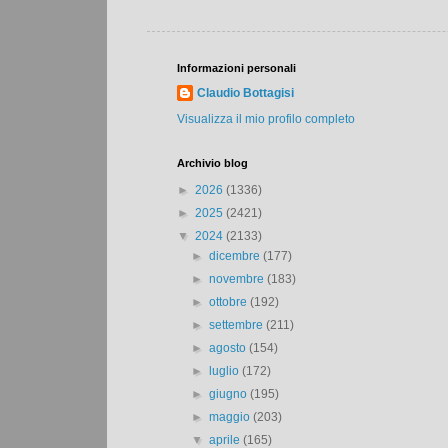
Informazioni personali
Claudio Bottagisi
Visualizza il mio profilo completo
Archivio blog
►
2026
(1336)
►
2025
(2421)
▼
2024
(2133)
►
dicembre
(177)
►
novembre
(183)
►
ottobre
(192)
►
settembre
(211)
►
agosto
(154)
►
luglio
(172)
►
giugno
(195)
►
maggio
(203)
▼
aprile
(165)