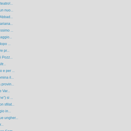
eatro!...
un nuo...
 Abbad...
ariana...
ssimo ...
aggio...
opo ...
e pr...
i Pozz...
tr...
 e per ...
ina il...
provin...
 Var...
”) si ...
sfilat...
io in...
e ungher...
...