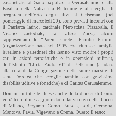
eucaristiche al Santo sepolcro a Gerusalemme e alla
Basilica della Natività a Betlemme e alla veglia di
preghiera nell’orto degli ulivi al Getsemani (nel
pomeriggio di mercoledì 29), sono previsti incontri con
il Patriarca latino, cardinale Pierbattista Pizzaballa, il
Vicario custodiale, fra’ Ulises Zarza, alcuni
rappresentanti dei “
Parents Circle - Families
Forum”
(organizzazione nata nel 1995 che riunisce famiglie
israeliane e palestinesi che hanno visto morire i propri
cari in azioni terroristiche o in operazioni militari),
dell’Istituto “
Effetà Paolo VI”
di Betlemme (affidato
alla cura della Congregazione delle suore maestre di
santa Dorotea, che accoglie bambini con gravissime
disabilità uditive e fonetiche) e di Caritas Gerusalemme.
Domani in tutte le chiese anche della diocesi di Como
verrà letto
il messaggio redatto dai vescovi delle diocesi
di Milano, Bergamo, Como, Brescia, Lodi, Cremona,
Mantova, Pavia, Vigevano e Crema. Questo il testo: